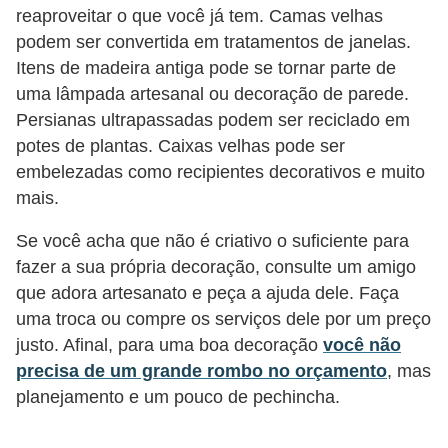
i
reaproveitar o que você já tem. Camas velhas
podem ser convertida em tratamentos de janelas.
n
Itens de madeira antiga pode se tornar parte de
a
uma lâmpada artesanal ou decoração de parede.
n
Persianas ultrapassadas podem ser reciclado em
c
potes de plantas. Caixas velhas pode ser
i
embelezadas como recipientes decorativos e muito
a
mais.
m
Se você acha que não é criativo o suficiente para
e
fazer a sua própria decoração, consulte um amigo
n
que adora artesanato e peça a ajuda dele. Faça
t
uma troca ou compre os serviços dele por um preço
justo. Afinal, para uma boa decoração
você não
o
precisa de um grande rombo no orçamento
, mas
s
planejamento e um pouco de pechincha.
F
o