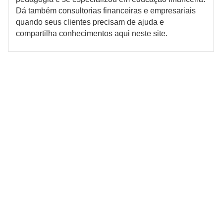
o
Dá também consultorias financeiras e empresariais
I
quando seus clientes precisam de ajuda e
compartilha conhecimentos aqui neste site.
m
p
o
s
t
o
d
e
r
e
n
d
a