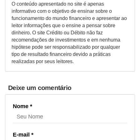
O conteúdo apresentado no site é apenas
r
informativo com o objetivo de ensinar sobre o
e
funcionamento do mundo financeiro e apresentar ao
c
leitor informações que o ensine a pensar sobre
o
dinheiro. O site Crédito ou Débito não faz
recomendações de investimentos e em nenhuma
m
hipótese pode ser responsabilizado por qualquer
p
tipo de resultado financeiro devido a práticas
e
realizadas por seus leitores.
n
s
Deixe um comentário
a
Nome *
E-mail *