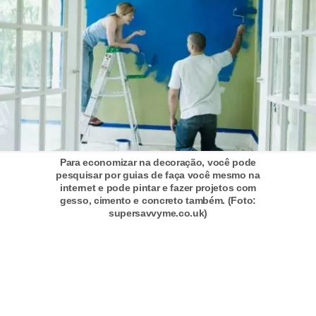
C
â
m
b
i
o
C
a
Para economizar na decoração, você pode
pesquisar por guias de faça você mesmo na
r
internet e pode pintar e fazer projetos com
gesso, cimento e concreto também. (Foto:
t
supersavvyme.co.uk)
ã
o
d
e
c