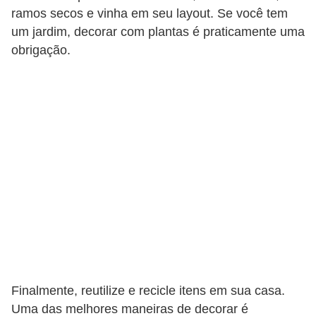
r
ramos secos e vinha em seu layout. Se você tem
a
um jardim, decorar com plantas é praticamente uma
obrigação.
E
m
p
r
é
s
t
i
m
o
s
e
Finalmente, reutilize e recicle itens em sua casa.
f
Uma das melhores maneiras de decorar é