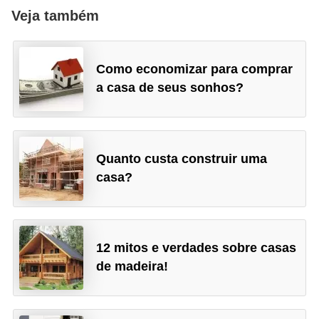
Veja também
N
e
g
Como economizar para comprar
o
a casa de seus sonhos?
c
i
a
Quanto custa construir uma
ç
casa?
ã
o
P
12 mitos e verdades sobre casas
o
de madeira!
u
p