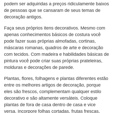
d
podem ser adquiridas a preços ridiculamente baixos
u
de pessoas que se cansaram de seus temas de
c
decoração antigos.
a
Faça seus próprios itens decorativos. Mesmo com
ç
apenas conhecimentos básicos de costura você
ã
pode fazer suas próprias almofadas, cortinas,
o
máscaras romanas, quadros de arte e decoração
f
com tecidos. Com madeira e habilidades básicas de
pintura você pode criar suas próprias prateleiras,
i
molduras e decorações de parede.
n
a
Plantas, flores, folhagens e plantas diferentes estão
n
entre os melhores artigos de decoração, porque
c
eles são frescos, complementam qualquer estilo
decorativo e são altamente versáteis. Coloque
e
plantas de fora de casa dentro de casa e vice
i
versa. Incorpore folhas cortadas, frutas frescas,