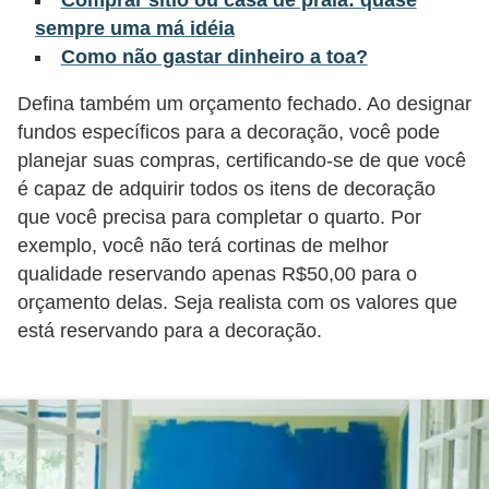
sempre uma má idéia
õ
Como não gastar dinheiro a toa?
e
s
Defina também um orçamento fechado. Ao designar
f
fundos específicos para a decoração, você pode
i
planejar suas compras, certificando-se de que você
é capaz de adquirir todos os itens de decoração
n
que você precisa para completar o quarto. Por
a
exemplo, você não terá cortinas de melhor
n
qualidade reservando apenas R$50,00 para o
c
orçamento delas. Seja realista com os valores que
e
está reservando para a decoração.
i
r
a
s