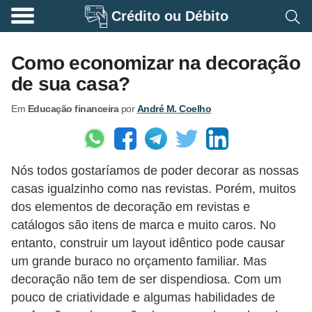
Crédito ou Débito
A
p
Como economizar na decoração
o
de sua casa?
s
Em
Educação financeira
por
André M. Coelho
e
n
t
Nós todos gostaríamos de poder decorar as nossas
a
casas igualzinho como nas revistas. Porém, muitos
d
dos elementos de decoração em revistas e
o
catálogos são itens de marca e muito caros. No
r
entanto, construir um layout idêntico pode causar
i
um grande buraco no orçamento familiar. Mas
decoração não tem de ser dispendiosa. Com um
a
pouco de criatividade e algumas habilidades de
B