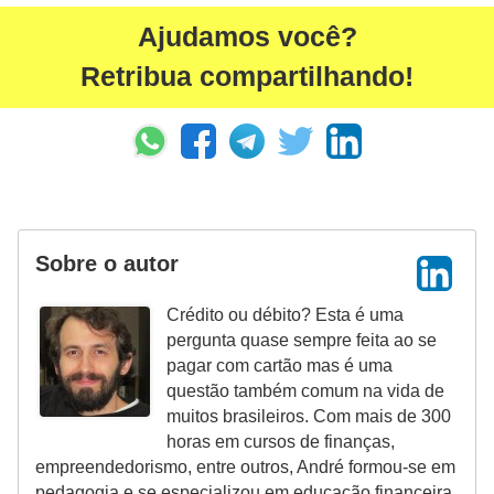
r
Ajudamos você?
m
Retribua compartilhando!
a
s
d
e
p
a
Sobre o autor
g
Crédito ou débito? Esta é uma
a
pergunta quase sempre feita ao se
m
pagar com cartão mas é uma
questão também comum na vida de
e
muitos brasileiros. Com mais de 300
n
horas em cursos de finanças,
t
empreendedorismo, entre outros, André formou-se em
pedagogia e se especializou em educação financeira.