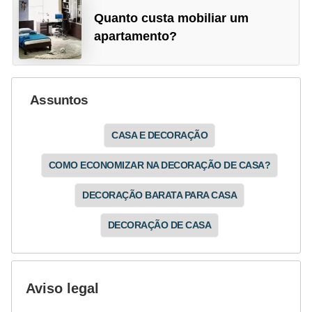
a
Quanto custa mobiliar um
n
apartamento?
ç
a
P
Assuntos
r
o
CASA E DECORAÇÃO
g
COMO ECONOMIZAR NA DECORAÇÃO DE CASA?
r
DECORAÇÃO BARATA PARA CASA
a
m
DECORAÇÃO DE CASA
a
s
d
Aviso legal
e