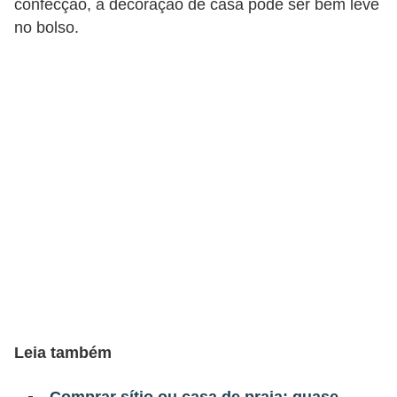
confecção, a decoração de casa pode ser bem leve
a
no bolso.
n
c
o
s
e
i
n
s
t
i
t
u
Leia também
i
ç
Comprar sítio ou casa de praia: quase