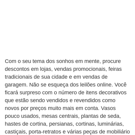
r
é
d
i
t
o
e
Com o seu tema dos sonhos em mente, procure
descontos em lojas, vendas promocionais, feiras
d
tradicionais de sua cidade e em vendas de
é
garagem. Não se esqueça dos leilões online. Você
b
ficará surpreso com o número de itens decorativos
i
que estão sendo vendidos e revendidos como
t
novos por preços muito mais em conta. Vasos
o
pouco usados, mesas centrais, plantas de seda,
hastes de cortina, persianas, cortinas, luminárias,
E
castiçais, porta-retratos e várias peças de mobiliário