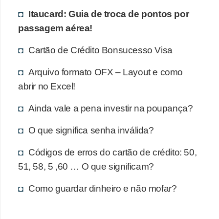
a
Itaucard: Guia de troca de pontos por
n
passagem aérea!
ç
a
Cartão de Crédito Bonsucesso Visa
P
Arquivo formato OFX – Layout e como
r
abrir no Excel!
o
Ainda vale a pena investir na poupança?
g
r
O que significa senha inválida?
a
Códigos de erros do cartão de crédito: 50,
m
51, 58, 5 ,60 … O que significam?
a
s
Como guardar dinheiro e não mofar?
d
e