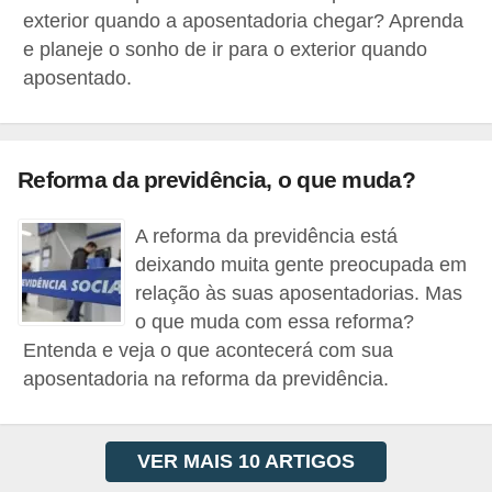
o
exterior quando a aposentadoria chegar? Aprenda
I
e planeje o sonho de ir para o exterior quando
m
aposentado.
p
o
s
Reforma da previdência, o que muda?
t
A reforma da previdência está
o
deixando muita gente preocupada em
d
relação às suas aposentadorias. Mas
e
o que muda com essa reforma?
r
Entenda e veja o que acontecerá com sua
e
aposentadoria na reforma da previdência.
n
d
VER MAIS 10 ARTIGOS
a