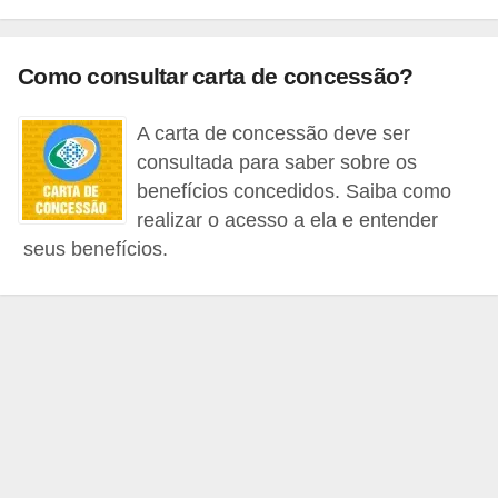
r
a
Como consultar carta de concessão?
E
m
A carta de concessão deve ser
p
consultada para saber sobre os
r
benefícios concedidos. Saiba como
é
realizar o acesso a ela e entender
s
seus benefícios.
t
i
m
o
s
e
f