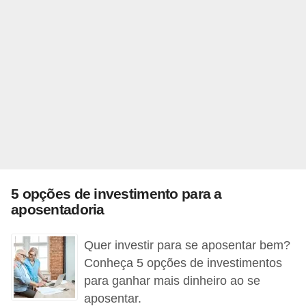
õ
e
s
f
i
n
a
n
c
5 opções de investimento para a
e
aposentadoria
i
r
Quer investir para se aposentar bem?
Conheça 5 opções de investimentos
a
para ganhar mais dinheiro ao se
s
aposentar.