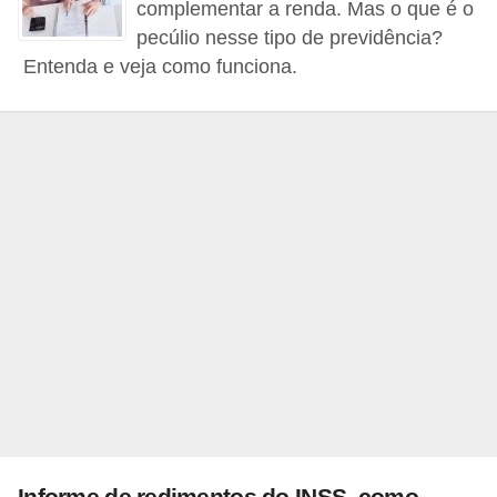
complementar a renda. Mas o que é o
r
pecúlio nesse tipo de previdência?
é
Entenda e veja como funciona.
d
i
t
o
e
d
é
b
i
t
o
E
Informe de redimentos do INSS, como