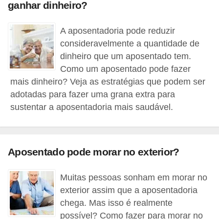
ganhar dinheiro?
r
m
A aposentadoria pode reduzir
a
consideravelmente a quantidade de
dinheiro que um aposentado tem.
s
Como um aposentado pode fazer
d
mais dinheiro? Veja as estratégias que podem ser
e
adotadas para fazer uma grana extra para
p
sustentar a aposentadoria mais saudável.
a
g
a
Aposentado pode morar no exterior?
m
e
Muitas pessoas sonham em morar no
n
exterior assim que a aposentadoria
chega. Mas isso é realmente
t
possível? Como fazer para morar no