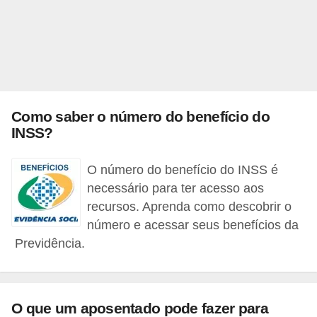
i
n
a
n
c
Como saber o número do benefício do
i
INSS?
a
m
O número do benefício do INSS é
e
necessário para ter acesso aos
n
recursos. Aprenda como descobrir o
t
número e acessar seus benefícios da
Previdência.
o
s
F
O que um aposentado pode fazer para
o