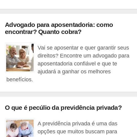
C
â
m
Advogado para aposentadoria: como
b
encontrar? Quanto cobra?
i
Vai se aposentar e quer garantir seus
o
direitos? Encontre um advogado para
C
aposentadoria confiável e que te
a
ajudará a ganhar os melhores
r
benefícios.
t
ã
o
O que é pecúlio da previdência privada?
d
A previdência privada é uma das
e
opções que muitos buscam para
c