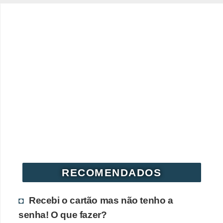
N
e
g
o
c
i
a
ç
ã
o
P
RECOMENDADOS
o
u
Recebi o cartão mas não tenho a
p
senha! O que fazer?