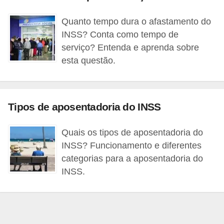
a
Quanto tempo dura o afastamento do
n
INSS? Conta como tempo de
c
serviço? Entenda e aprenda sobre
o
esta questão.
s
e
i
Tipos de aposentadoria do INSS
n
s
Quais os tipos de aposentadoria do
INSS? Funcionamento e diferentes
t
categorias para a aposentadoria do
i
INSS.
t
u
i
ç