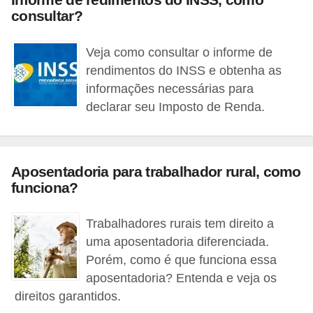
d
consultar?
u
c
Veja como consultar o informe de
a
rendimentos do INSS e obtenha as
ç
informações necessárias para
ã
declarar seu Imposto de Renda.
o
f
i
Aposentadoria para trabalhador rural, como
funciona?
n
a
Trabalhadores rurais tem direito a
n
uma aposentadoria diferenciada.
c
Porém, como é que funciona essa
e
aposentadoria? Entenda e veja os
i
direitos garantidos.