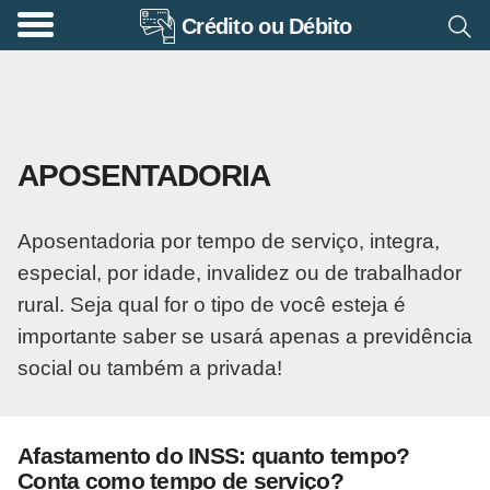
Crédito ou Débito
A
p
o
s
APOSENTADORIA
e
n
Aposentadoria por tempo de serviço, integra,
t
especial, por idade, invalidez ou de trabalhador
a
rural. Seja qual for o tipo de você esteja é
d
importante saber se usará apenas a previdência
o
social ou também a privada!
r
i
a
Afastamento do INSS: quanto tempo?
Conta como tempo de serviço?
B