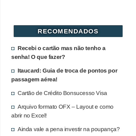
r
é
d
RECOMENDADOS
i
t
Recebi o cartão mas não tenho a
o
senha! O que fazer?
e
d
Itaucard: Guia de troca de pontos por
é
passagem aérea!
b
Cartão de Crédito Bonsucesso Visa
i
t
Arquivo formato OFX – Layout e como
abrir no Excel!
o
E
Ainda vale a pena investir na poupança?