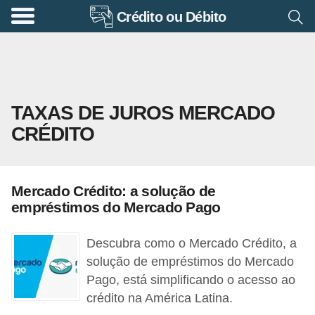
Crédito ou Débito
A
p
o
s
TAXAS DE JUROS MERCADO
e
CRÉDITO
n
t
a
Mercado Crédito: a solução de
d
empréstimos do Mercado Pago
o
r
Descubra como o Mercado Crédito, a
i
solução de empréstimos do Mercado
Pago, está simplificando o acesso ao
a
crédito na América Latina.
B