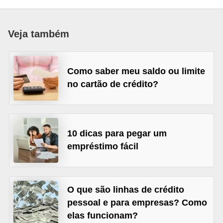
a
n
Veja também
c
o
Como saber meu saldo ou limite
s
no cartão de crédito?
e
i
n
s
10 dicas para pegar um
t
empréstimo fácil
i
t
O que são linhas de crédito
u
pessoal e para empresas? Como
i
elas funcionam?
ç