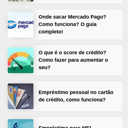
õ
e
Onde sacar Mercado Pago?
Como funciona? O guia
s
completo!
f
i
n
O que é o score de crédito?
a
Como fazer para aumentar o
n
seu?
c
e
Empréstimo pessoal no cartão
i
de crédito, como funciona?
r
a
s