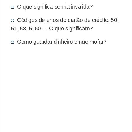
d
O que significa senha inválida?
u
c
Códigos de erros do cartão de crédito: 50,
a
51, 58, 5 ,60 … O que significam?
ç
Como guardar dinheiro e não mofar?
ã
o
f
i
n
a
n
c
e
i