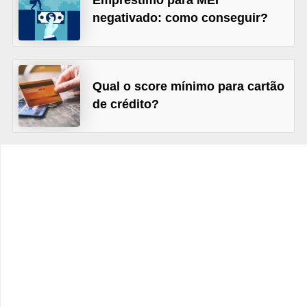
Empréstimo para MEI
C
negativado: como conseguir?
â
m
b
Qual o score mínimo para cartão
i
de crédito?
o
C
a
r
t
ã
o
d
e
c