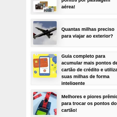
a
aérea!
n
c
Quantas milhas preciso
o
para viajar ao exterior?
s
e
i
Guia completo para
n
acumular mais pontos d
s
cartão de crédito e utiliz
suas milhas de forma
t
inteligente
i
t
Melhores e piores prêmi
u
para trocar os pontos do
i
cartão!
ç