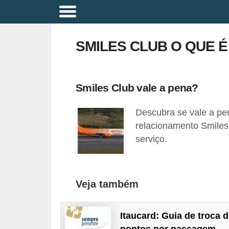
A
p
SMILES CLUB O QUE É
o
s
e
Smiles Club vale a pena?
n
Descubra se vale a pe
t
relacionamento Smiles
a
serviço.
d
o
r
Veja também
i
a
Itaucard: Guia de troca 
B
pontos por passagem