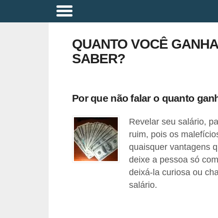
A
p
QUANTO VOCÊ GANHA
o
SABER?
s
e
n
Por que não falar o quanto ga
t
Revelar seu salário, p
a
ruim, pois os malefício
d
quaisquer vantagens q
o
deixe a pessoa só com
r
deixá-la curiosa ou ch
i
salário.
a
B