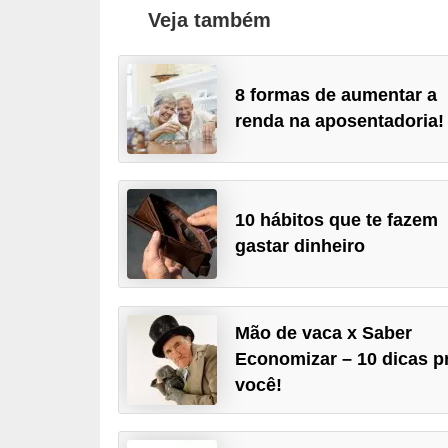
Veja também
a
n
c
8 formas de aumentar a
o
renda na aposentadoria!
s
e
i
10 hábitos que te fazem
n
gastar dinheiro
s
t
i
Mão de vaca x Saber
t
Economizar – 10 dicas p
u
você!
i
ç