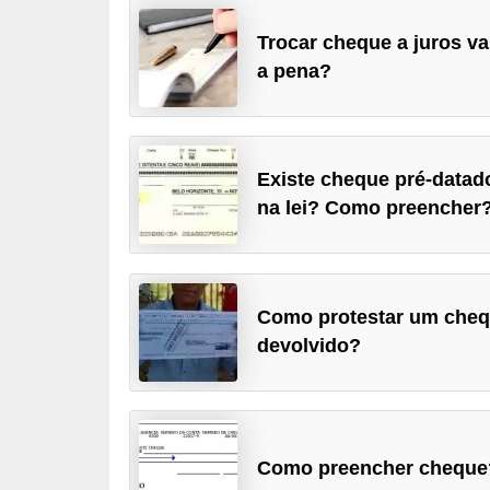
a
Trocar cheque a juros va
n
a pena?
c
o
s
Existe cheque pré-datad
e
na lei? Como preencher
i
n
s
Como protestar um che
t
devolvido?
i
t
u
i
Como preencher cheque
ç