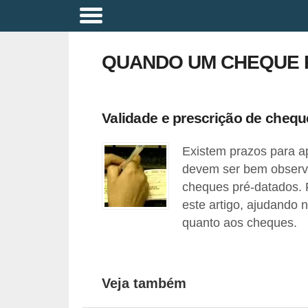
A
p
QUANDO UM CHEQUE P
o
s
e
Validade e prescrição de chequ
n
Existem prazos para a
t
devem ser bem observa
a
cheques pré-datados. 
d
este artigo, ajudando 
o
quanto aos cheques.
r
i
a
Veja também
B