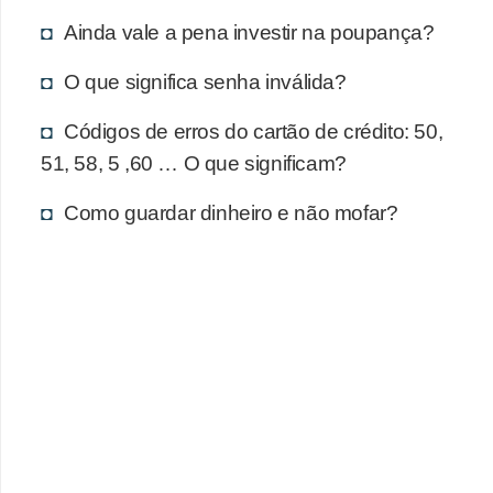
d
Ainda vale a pena investir na poupança?
u
c
O que significa senha inválida?
a
Códigos de erros do cartão de crédito: 50,
ç
51, 58, 5 ,60 … O que significam?
ã
o
Como guardar dinheiro e não mofar?
f
i
n
a
n
c
e
i