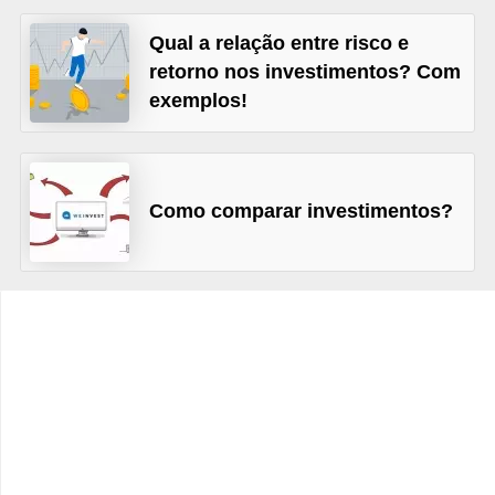
C
â
Qual a relação entre risco e
retorno nos investimentos? Com
m
exemplos!
b
i
o
Como comparar investimentos?
C
a
r
t
ã
o
d
e
c