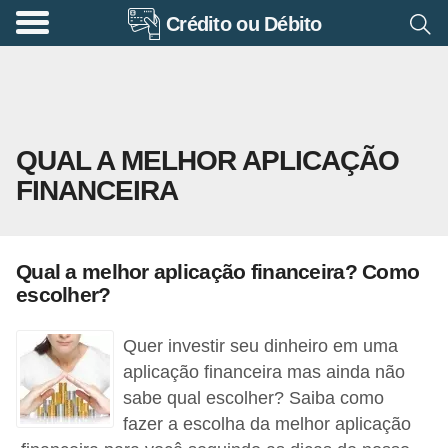
Crédito ou Débito
A
p
o
s
QUAL A MELHOR APLICAÇÃO
e
FINANCEIRA
n
t
a
Qual a melhor aplicação financeira? Como
d
escolher?
o
r
Quer investir seu dinheiro em uma
i
aplicação financeira mas ainda não
sabe qual escolher? Saiba como
a
fazer a escolha da melhor aplicação
B