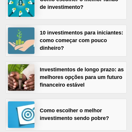
de investimento?
õ
e
s
10 investimentos para iniciantes:
f
como começar com pouco
i
dinheiro?
n
a
n
Investimentos de longo prazo: as
melhores opções para um futuro
c
financeiro estável
e
i
r
Como escolher o melhor
a
investimento sendo pobre?
s