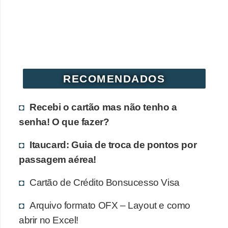
r
é
d
i
t
RECOMENDADOS
o
e
Recebi o cartão mas não tenho a
d
senha! O que fazer?
é
Itaucard: Guia de troca de pontos por
b
passagem aérea!
i
t
Cartão de Crédito Bonsucesso Visa
o
Arquivo formato OFX – Layout e como
E
abrir no Excel!