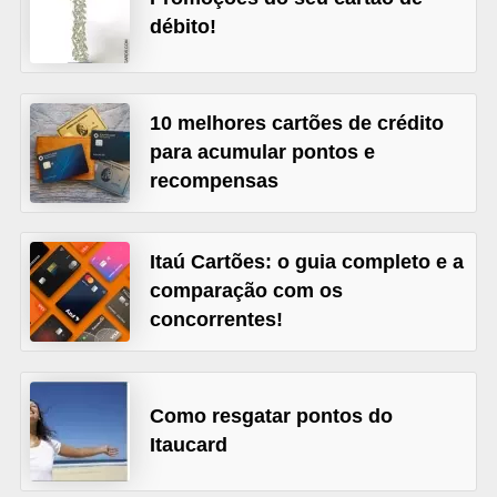
débito!
õ
e
s
10 melhores cartões de crédito
f
para acumular pontos e
i
recompensas
n
a
n
Itaú Cartões: o guia completo e a
comparação com os
c
concorrentes!
e
i
r
Como resgatar pontos do
a
Itaucard
s