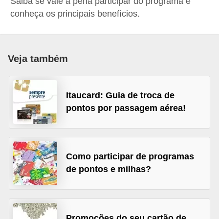
Saiba se vale a pena participar do programa e
a
conheça os principais benefícios.
n
c
o
Veja também
s
e
Itaucard: Guia de troca de
i
pontos por passagem aérea!
n
s
t
Como participar de programas
i
de pontos e milhas?
t
u
i
ç
Promoções do seu cartão de