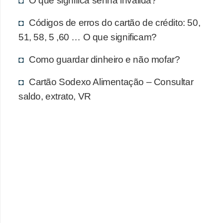
O que significa senha inválida?
d
u
Códigos de erros do cartão de crédito: 50,
c
51, 58, 5 ,60 … O que significam?
a
Como guardar dinheiro e não mofar?
ç
ã
Cartão Sodexo Alimentação – Consultar
o
saldo, extrato, VR
f
i
n
a
n
c
e
i