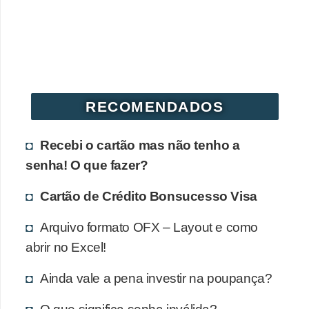
r
é
d
i
t
RECOMENDADOS
o
e
Recebi o cartão mas não tenho a
d
senha! O que fazer?
é
Cartão de Crédito Bonsucesso Visa
b
i
Arquivo formato OFX – Layout e como
t
abrir no Excel!
o
Ainda vale a pena investir na poupança?
E