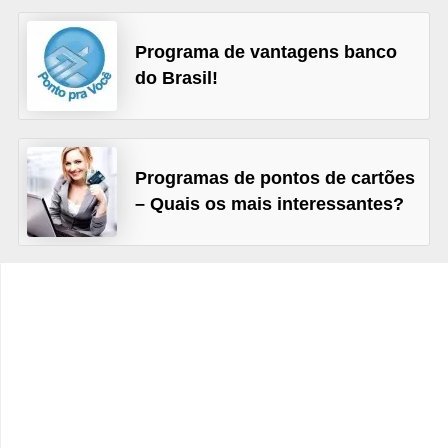
C
â
Programa de vantagens banco
m
do Brasil!
b
i
o
Programas de pontos de cartões
C
– Quais os mais interessantes?
a
r
t
ã
o
d
e
c