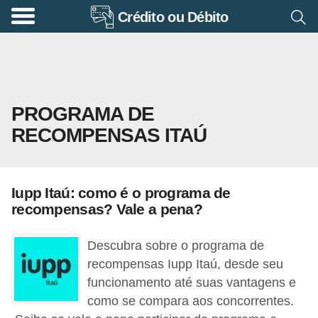
Crédito ou Débito
A
p
o
s
PROGRAMA DE
e
RECOMPENSAS ITAÚ
n
t
a
Iupp Itaú: como é o programa de
d
recompensas? Vale a pena?
o
r
Descubra sobre o programa de
i
recompensas Iupp Itaú, desde seu
funcionamento até suas vantagens e
a
como se compara aos concorrentes.
B