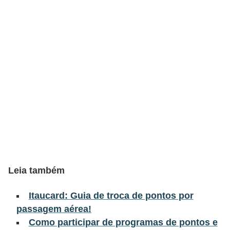
õ
e
s
f
i
n
a
n
c
e
i
Leia também
r
Itaucard: Guia de troca de pontos por
a
passagem aérea!
s
Como participar de programas de pontos e