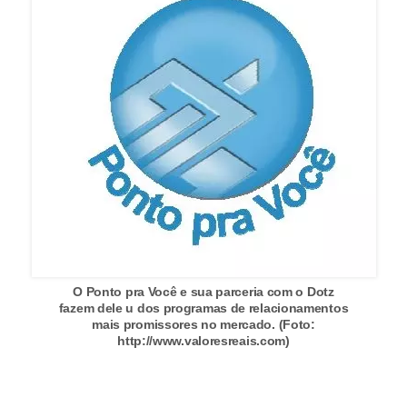
r
é
d
i
t
o
e
d
é
b
i
O Ponto pra Você e sua parceria com o Dotz
fazem dele u dos programas de relacionamentos
t
mais promissores no mercado. (Foto:
http://www.valoresreais.com)
o
E