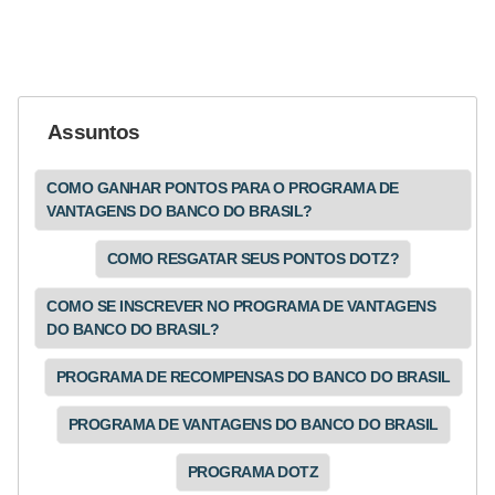
a
n
ç
a
Assuntos
P
r
COMO GANHAR PONTOS PARA O PROGRAMA DE
VANTAGENS DO BANCO DO BRASIL?
o
g
COMO RESGATAR SEUS PONTOS DOTZ?
r
COMO SE INSCREVER NO PROGRAMA DE VANTAGENS
a
DO BANCO DO BRASIL?
m
PROGRAMA DE RECOMPENSAS DO BANCO DO BRASIL
a
s
PROGRAMA DE VANTAGENS DO BANCO DO BRASIL
d
PROGRAMA DOTZ
e