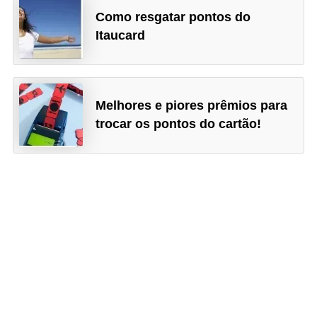
N
Como resgatar pontos do
Itaucard
e
g
o
c
Melhores e piores prêmios para
i
trocar os pontos do cartão!
a
ç
ã
o
P
o
u
p