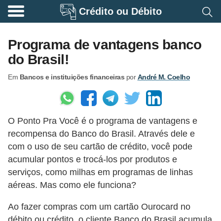
Crédito ou Débito
A
p
Programa de vantagens banco
o
do Brasil!
s
Em
Bancos e instituições financeiras
por
André M. Coelho
e
n
t
O Ponto Pra Você é o programa de vantagens e
a
recompensa do Banco do Brasil. Através dele e
d
com o uso de seu cartão de crédito, você pode
o
acumular pontos e trocá-los por produtos e
r
serviços, como milhas em programas de linhas
i
aéreas. Mas como ele funciona?
a
Ao fazer compras com um cartão Ourocard no
B
débito ou crédito, o cliente Banco do Brasil acumula