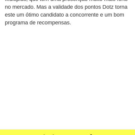
i
no mercado. Mas a validade dos pontos Dotz torna
n
este um ótimo candidato a concorrente e um bom
programa de recompensas.
a
n
c
i
a
m
e
n
t
o
s
F
o