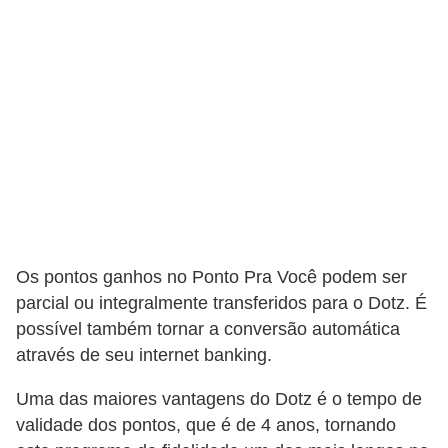
d
u
c
a
ç
ã
o
f
i
n
Os pontos ganhos no Ponto Pra Você podem ser
a
parcial ou integralmente transferidos para o Dotz. É
possível também tornar a conversão automática
n
através de seu internet banking.
c
e
Uma das maiores vantagens do Dotz é o tempo de
i
validade dos pontos, que é de 4 anos, tornando