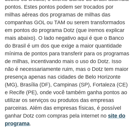
pontos. Estes pontos podem ser trocados por
a
milhas aéreas dos programas de milhas das
n
companhas GOL ou TAM ou serem transformados
c
em pontos do programa Dotz (que iremos explicar
o
mais abaixo). O lado negativo aqui é que o Banco
s
do Brasil é um dos que exige a maior quantidade
e
mínima de pontos para transferir para os programas
i
de milhas, incentivando mais o uso do Dotz. Isso
não é necessariamente ruim, mas o Dotz tem maior
n
presença apenas nas cidades de Belo Horizonte
s
(MG), Brasília (DF), Campinas (SP), Fortaleza (CE)
t
e Recife (PE), onde você também ganha pontos ao
i
utilizar os serviços ou produtos das empresas
t
parceiras. Além das empresas físicas, é possível
u
ganhar Dotz com compras pela internet no
site do
programa
.
i
ç