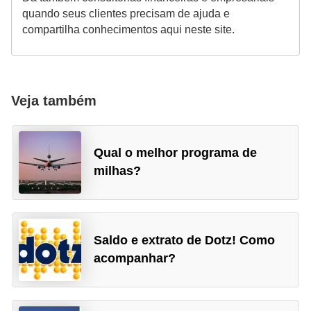
o
quando seus clientes precisam de ajuda e
I
compartilha conhecimentos aqui neste site.
m
p
o
Veja também
s
t
o
Qual o melhor programa de
milhas?
d
e
r
e
Saldo e extrato de Dotz! Como
n
acompanhar?
d
a