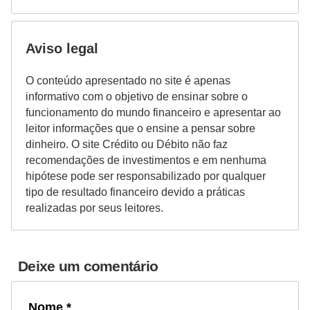
r
e
Aviso legal
c
o
O conteúdo apresentado no site é apenas
m
informativo com o objetivo de ensinar sobre o
funcionamento do mundo financeiro e apresentar ao
p
leitor informações que o ensine a pensar sobre
e
dinheiro. O site Crédito ou Débito não faz
n
recomendações de investimentos e em nenhuma
s
hipótese pode ser responsabilizado por qualquer
tipo de resultado financeiro devido a práticas
a
realizadas por seus leitores.
Deixe um comentário
Nome *