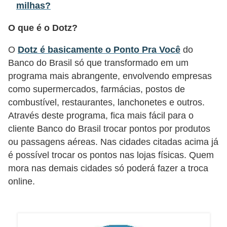
C
milhas?
â
O que é o Dotz?
m
b
O
Dotz é basicamente o Ponto Pra Você
do
Banco do Brasil só que transformado em um
i
programa mais abrangente, envolvendo empresas
o
como supermercados, farmácias, postos de
C
combustível, restaurantes, lanchonetes e outros.
a
Através deste programa, fica mais fácil para o
cliente Banco do Brasil trocar pontos por produtos
r
ou passagens aéreas. Nas cidades citadas acima já
t
é possível trocar os pontos nas lojas físicas. Quem
ã
mora nas demais cidades só poderá fazer a troca
o
online.
d
e
c