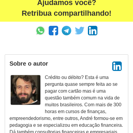
Ajudamos você?
r
Retribua compartilhando!
m
a
s
d
e
p
Sobre o autor
a
Crédito ou débito? Esta é uma
g
pergunta quase sempre feita ao se
a
pagar com cartão mas é uma
m
questão também comum na vida de
muitos brasileiros. Com mais de 300
e
horas em cursos de finanças,
n
empreendedorismo, entre outros, André formou-se em
t
pedagogia e se especializou em educação financeira.
Dá também consultorias financeiras e empresariais