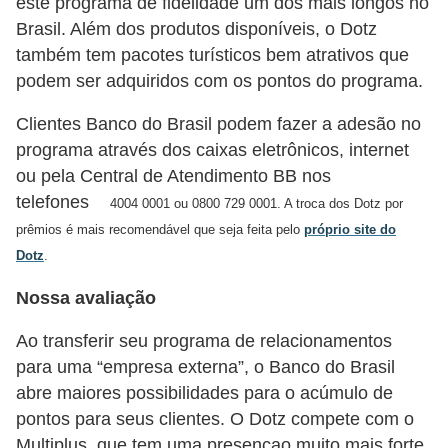
este programa de fidelidade um dos mais longos no
r
Brasil. Além dos produtos disponíveis, o Dotz
a
também tem pacotes turísticos bem atrativos que
E
podem ser adquiridos com os pontos do programa.
m
Clientes Banco do Brasil podem fazer a adesão no
p
programa através dos caixas eletrônicos, internet
r
ou pela Central de Atendimento BB nos
é
telefones
4004 0001 ou 0800 729 0001. A troca dos Dotz por
s
prêmios é mais recomendável que seja feita pelo
próprio site do
t
Dotz
.
i
Nossa avaliação
m
Ao transferir seu programa de relacionamentos
o
para uma “empresa externa”, o Banco do Brasil
s
abre maiores possibilidades para o acúmulo de
e
pontos para seus clientes. O Dotz compete com o
f
Multiplus, que tem uma presençao muito mais forte