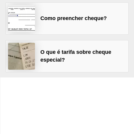
C
â
Como preencher cheque?
m
b
i
o
O que é tarifa sobre cheque
C
especial?
a
r
t
ã
o
d
e
c