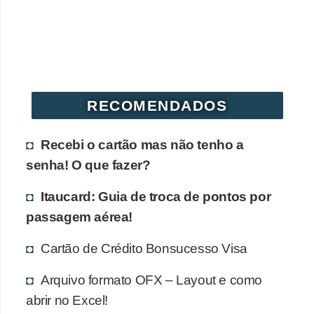
r
é
d
i
t
RECOMENDADOS
o
e
Recebi o cartão mas não tenho a
d
senha! O que fazer?
é
Itaucard: Guia de troca de pontos por
b
passagem aérea!
i
t
Cartão de Crédito Bonsucesso Visa
o
Arquivo formato OFX – Layout e como
E
abrir no Excel!