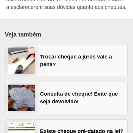
a
a esclarecerem suas dúvidas quanto aos cheques.
n
c
o
Veja também
s
e
Trocar cheque a juros vale a
i
pena?
n
s
t
Consulta de cheque! Evite que
i
seja devolvido!
t
u
i
Existe cheque pré-datado na lei?
ç