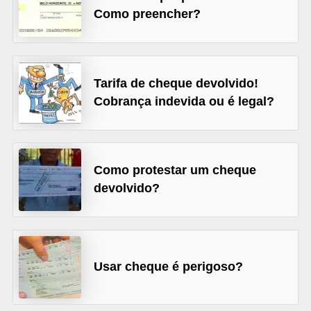
Como preencher?
õ
e
s
f
Tarifa de cheque devolvido!
Cobrança indevida ou é legal?
i
n
a
n
Como protestar um cheque
c
devolvido?
e
i
r
Usar cheque é perigoso?
a
s