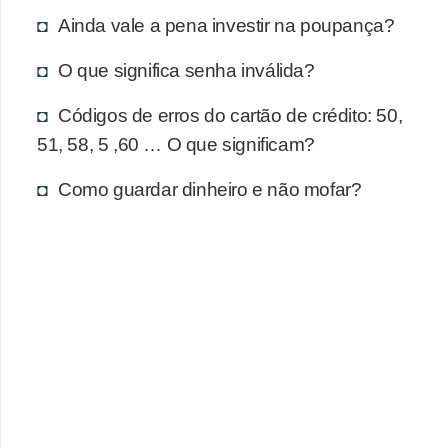
d
Ainda vale a pena investir na poupança?
u
c
O que significa senha inválida?
a
Códigos de erros do cartão de crédito: 50,
ç
51, 58, 5 ,60 … O que significam?
ã
o
Como guardar dinheiro e não mofar?
f
i
n
a
n
c
e
i