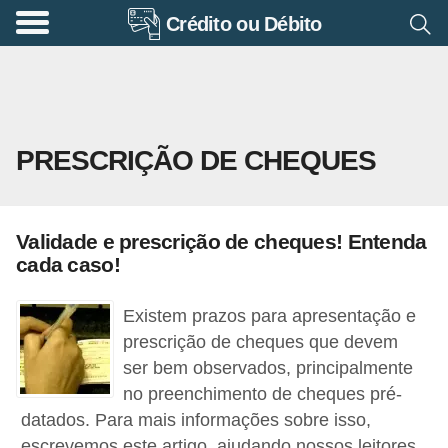
Crédito ou Débito
A
p
o
s
PRESCRIÇÃO DE CHEQUES
e
n
t
Validade e prescrição de cheques! Entenda
a
cada caso!
d
o
Existem prazos para apresentação e
r
prescrição de cheques que devem
ser bem observados, principalmente
i
no preenchimento de cheques pré-
a
datados. Para mais informações sobre isso,
B
escrevemos este artigo, ajudando nossos leitores