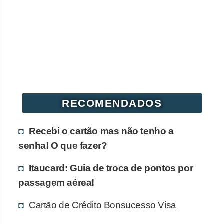
r
é
d
i
t
o
e
RECOMENDADOS
d
é
Recebi o cartão mas não tenho a
b
senha! O que fazer?
i
Itaucard: Guia de troca de pontos por
t
passagem aérea!
o
Cartão de Crédito Bonsucesso Visa
E