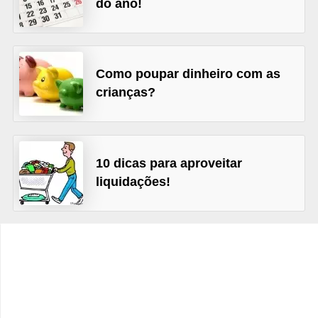
do ano!
C
â
m
b
Como poupar dinheiro com as
i
crianças?
o
C
a
10 dicas para aproveitar
liquidações!
r
t
ã
o
d
e
c