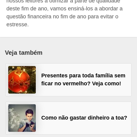
nossos leitores a otimizar a parte de qualidade
a
deste fim de ano, vamos ensiná-los a abordar a
n
questão financeira no fim de ano para evitar o
estresse.
c
o
s
Veja também
e
i
n
Presentes para toda família sem
s
ficar no vermelho? Veja como!
t
i
t
u
Como não gastar dinheiro a toa?
i
ç