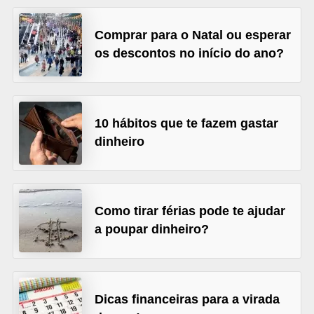
õ
Comprar para o Natal ou esperar
e
os descontos no início do ano?
s
f
i
10 hábitos que te fazem gastar
n
dinheiro
a
n
c
e
Como tirar férias pode te ajudar
i
a poupar dinheiro?
r
a
s
Dicas financeiras para a virada