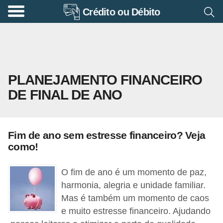
Crédito ou Débito
A
p
o
s
PLANEJAMENTO FINANCEIRO
e
DE FINAL DE ANO
n
t
a
Fim de ano sem estresse financeiro? Veja
d
como!
o
r
O fim de ano é um momento de paz,
i
harmonia, alegria e unidade familiar.
Mas é também um momento de caos
a
e muito estresse financeiro. Ajudando
B