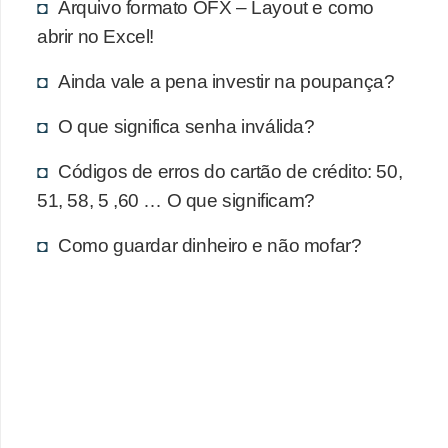
d
Arquivo formato OFX – Layout e como
u
abrir no Excel!
c
Ainda vale a pena investir na poupança?
a
ç
O que significa senha inválida?
ã
Códigos de erros do cartão de crédito: 50,
o
51, 58, 5 ,60 … O que significam?
f
i
Como guardar dinheiro e não mofar?
n
a
n
c
e
i