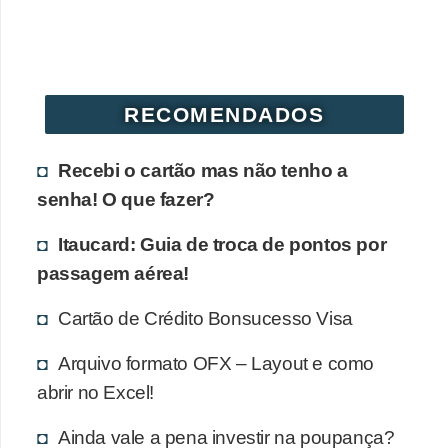
d
u
c
a
RECOMENDADOS
ç
ã
Recebi o cartão mas não tenho a
o
senha! O que fazer?
f
i
Itaucard: Guia de troca de pontos por
n
passagem aérea!
a
Cartão de Crédito Bonsucesso Visa
n
c
Arquivo formato OFX – Layout e como
abrir no Excel!
e
i
Ainda vale a pena investir na poupança?