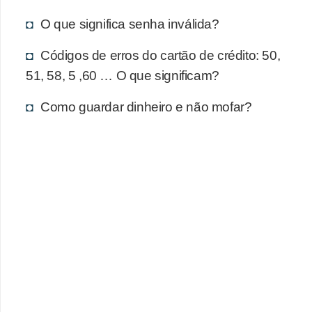
r
O que significa senha inválida?
a
E
Códigos de erros do cartão de crédito: 50,
m
51, 58, 5 ,60 … O que significam?
p
Como guardar dinheiro e não mofar?
r
é
s
t
i
m
o
s
e
f