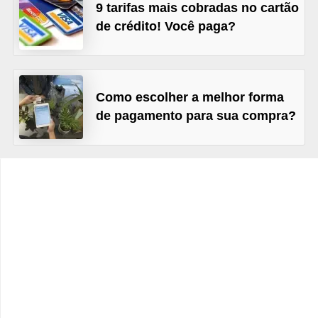
9 tarifas mais cobradas no cartão
r
de crédito! Você paga?
é
d
i
Como escolher a melhor forma
t
de pagamento para sua compra?
o
e
d
é
b
i
t
o
E