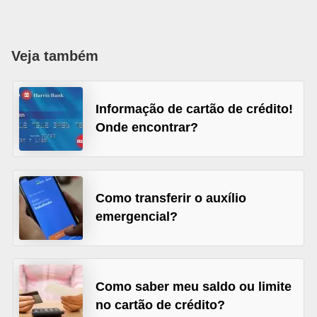
õ
e
Veja também
s
f
i
Informação de cartão de crédito!
n
Onde encontrar?
a
n
c
Como transferir o auxílio
e
emergencial?
i
r
a
Como saber meu saldo ou limite
s
no cartão de crédito?