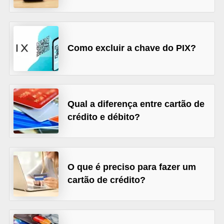
C
â
m
Como excluir a chave do PIX?
b
i
o
C
Qual a diferença entre cartão de
a
crédito e débito?
r
t
ã
O que é preciso para fazer um
o
cartão de crédito?
d
e
c