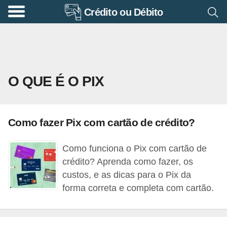
Crédito ou Débito
A
p
o
s
O QUE É O PIX
e
n
t
Como fazer Pix com cartão de crédito?
a
d
Como funciona o Pix com cartão de
o
crédito? Aprenda como fazer, os
r
custos, e as dicas para o Pix da
forma correta e completa com cartão.
i
a
B