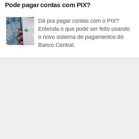
Pode pagar contas com PIX?
a
n
Dá pra pagar contas com o PIX?
c
Entenda o que pode ser feito usando
o
o novo sistema de pagamentos do
s
Banco Central.
e
i
n
s
t
i
t
u
i
ç