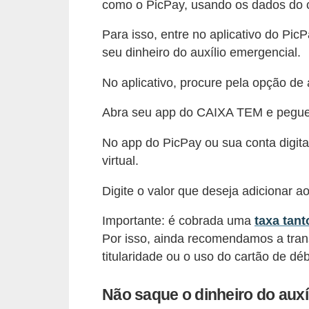
r
como o PicPay, usando os dados do ca
a
Para isso, entre no aplicativo do Pic
E
seu dinheiro do auxílio emergencial.
m
No aplicativo, procure pela opção de 
p
Abra seu app do CAIXA TEM e pegue a
r
é
No app do PicPay ou sua conta digital
s
virtual.
t
Digite o valor que deseja adicionar ao 
i
m
Importante: é cobrada uma
taxa tant
o
Por isso, ainda recomendamos a tran
titularidade ou o uso do cartão de dé
s
e
Não saque o dinheiro do auxí
f