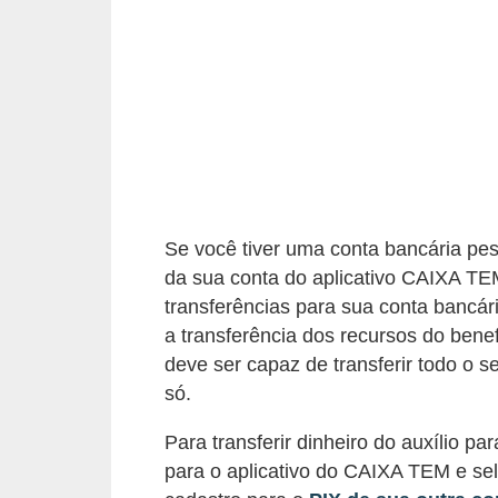
a
n
c
o
s
e
i
Se você tiver uma conta bancária pess
n
da sua conta do aplicativo CAIXA TE
s
transferências para sua conta bancári
t
a transferência dos recursos do benef
i
deve ser capaz de transferir todo o 
t
só.
u
Para transferir dinheiro do auxílio p
i
para o aplicativo do CAIXA TEM e se
ç