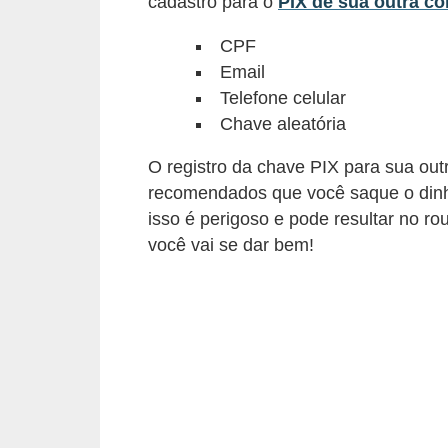
cadastro para o
PIX de sua outra co
õ
CPF
e
Email
s
Telefone celular
f
Chave aleatória
i
O registro da chave PIX para sua outr
n
recomendados que você saque o dinhe
a
isso é perigoso e pode resultar no ro
n
você vai se dar bem!
c
e
i
r
a
s