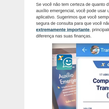
i
Se você não tem certeza de quanto di
auxílio emergencial, você pode usar 
n
aplicativo. Sugerimos que você sempre
a
segura de consulta para que você n
n
extremamente importante
, princip
c
diferença nas suas finanças.
i
a
m
e
n
t
o
s
F
o