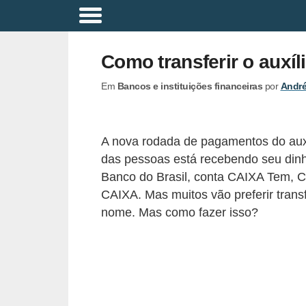
A
p
Como transferir o auxí
o
Em
Bancos e instituições financeiras
por
André
s
e
n
A nova rodada de pagamentos do auxíl
t
das pessoas está recebendo seu dinh
a
Banco do Brasil, conta CAIXA Tem, 
d
CAIXA. Mas muitos vão preferir transf
nome. Mas como fazer isso?
o
r
i
a
B