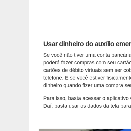
C
â
m
b
i
Usar dinheiro do auxílio emer
o
Se você não tiver uma conta bancár
C
poderá fazer compras com seu cartão
a
cartões de débito virtuais sem ser co
r
telefone. E se você estiver fisicame
t
dinheiro quando fizer uma compra se
ã
Para isso, basta acessar o aplicativo
o
Daí, basta usar os dados da tela par
d
e
c