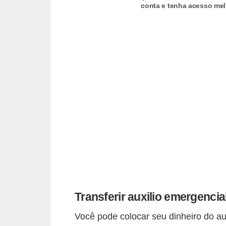
d
conta e tenha acesso mel
u
c
a
ç
ã
o
f
i
n
a
n
c
Transferir auxilio emergencia
e
i
Você pode colocar seu dinheiro do aux