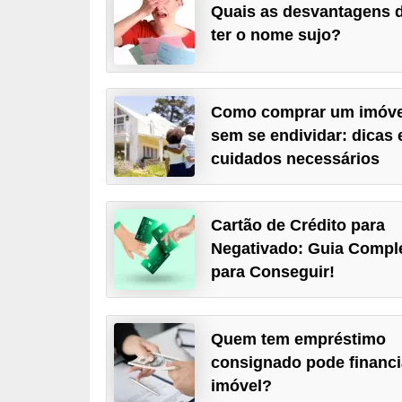
Quais as desvantagens 
a
ter o nome sujo?
n
c
o
Como comprar um imóve
s
sem se endividar: dicas 
e
cuidados necessários
i
n
Cartão de Crédito para
s
Negativado: Guia Compl
t
para Conseguir!
i
t
Quem tem empréstimo
u
consignado pode financi
i
imóvel?
ç