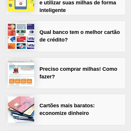
e utilizar suas milhas de forma
õ
inteligente
e
s
Qual banco tem o melhor cartão
f
de crédito?
i
n
a
Preciso comprar milhas! Como
n
fazer?
c
e
i
r
Cartões mais baratos:
a
economize dinheiro
s