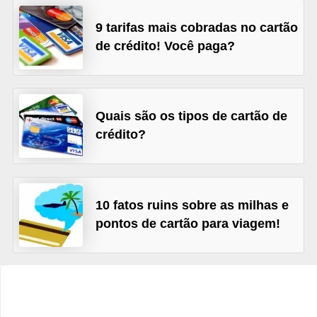
C
â
9 tarifas mais cobradas no cartão
de crédito! Você paga?
m
b
i
o
Quais são os tipos de cartão de
crédito?
C
a
r
t
10 fatos ruins sobre as milhas e
pontos de cartão para viagem!
ã
o
d
e
c