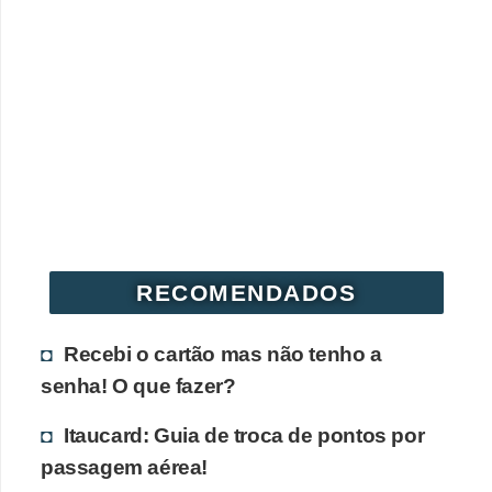
r
é
d
i
t
o
e
d
é
RECOMENDADOS
b
i
Recebi o cartão mas não tenho a
t
senha! O que fazer?
o
Itaucard: Guia de troca de pontos por
E
passagem aérea!