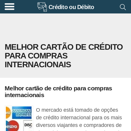
Crédito ou Débito
A
p
o
s
MELHOR CARTÃO DE CRÉDITO
e
PARA COMPRAS
n
INTERNACIONAIS
t
a
d
Melhor cartão de crédito para compras
o
internacionais
r
i
O mercado está tomado de opções
a
de crédito internacional para os mais
diversos viajantes e compradores de
B