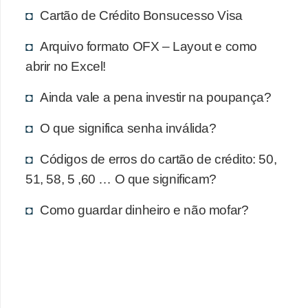
d
Cartão de Crédito Bonsucesso Visa
u
c
Arquivo formato OFX – Layout e como
a
abrir no Excel!
ç
Ainda vale a pena investir na poupança?
ã
o
O que significa senha inválida?
f
Códigos de erros do cartão de crédito: 50,
i
51, 58, 5 ,60 … O que significam?
n
a
Como guardar dinheiro e não mofar?
n
c
e
i