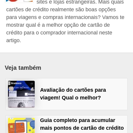
sites e lojas estrangeiras. Mais quais
a
cartões de crédito realmente são boas opções
n
para viagens e compras internacionais? Vamos te
c
mostrar qual é a melhor opção de cartão de
crédito para o comprador internacional neste
o
artigo.
s
e
i
Veja também
n
s
t
Avaliação do cartões para
i
viagem! Qual o melhor?
t
u
Guia completo para acumular
i
mais pontos de cartão de crédito
ç