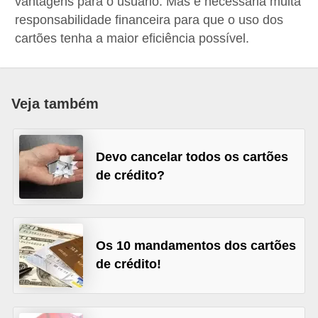
vantagens para o usuário. Mas é necessária muita
a
responsabilidade financeira para que o uso dos
n
cartões tenha a maior eficiência possível.
c
o
s
Veja também
e
i
Devo cancelar todos os cartões
n
de crédito?
s
t
i
Os 10 mandamentos dos cartões
t
de crédito!
u
i
ç