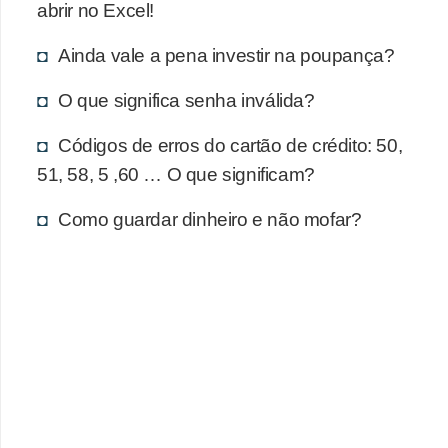
d
abrir no Excel!
u
Ainda vale a pena investir na poupança?
c
a
O que significa senha inválida?
ç
Códigos de erros do cartão de crédito: 50,
ã
51, 58, 5 ,60 … O que significam?
o
f
Como guardar dinheiro e não mofar?
i
n
a
n
c
e
i