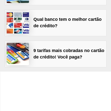
C
â
m
Qual banco tem o melhor cartão
b
de crédito?
i
o
C
9 tarifas mais cobradas no cartão
a
de crédito! Você paga?
r
t
ã
o
d
e
c