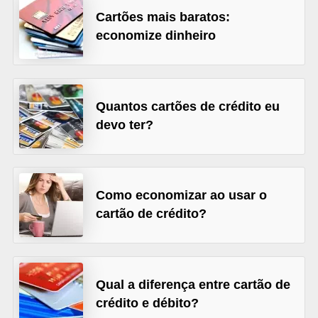
Cartões mais baratos:
õ
economize dinheiro
e
s
f
i
Quantos cartões de crédito eu
devo ter?
n
a
n
c
Como economizar ao usar o
e
cartão de crédito?
i
r
a
Qual a diferença entre cartão de
s
crédito e débito?