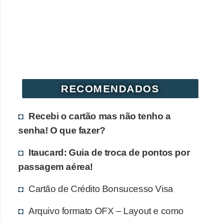
r
é
d
i
t
o
RECOMENDADOS
e
d
Recebi o cartão mas não tenho a
é
senha! O que fazer?
b
Itaucard: Guia de troca de pontos por
i
passagem aérea!
t
o
Cartão de Crédito Bonsucesso Visa
E
Arquivo formato OFX – Layout e como