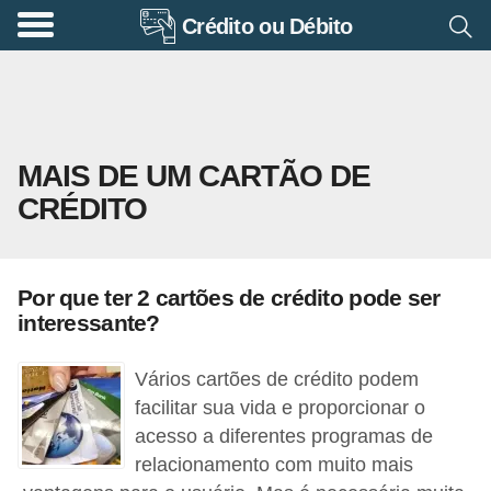
Crédito ou Débito
A
p
o
s
MAIS DE UM CARTÃO DE
e
CRÉDITO
n
t
a
Por que ter 2 cartões de crédito pode ser
d
interessante?
o
r
Vários cartões de crédito podem
i
facilitar sua vida e proporcionar o
acesso a diferentes programas de
a
relacionamento com muito mais
B