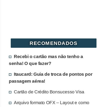
r
é
d
i
t
o
RECOMENDADOS
e
d
Recebi o cartão mas não tenho a
é
senha! O que fazer?
b
Itaucard: Guia de troca de pontos por
i
passagem aérea!
t
o
Cartão de Crédito Bonsucesso Visa
E
Arquivo formato OFX – Layout e como