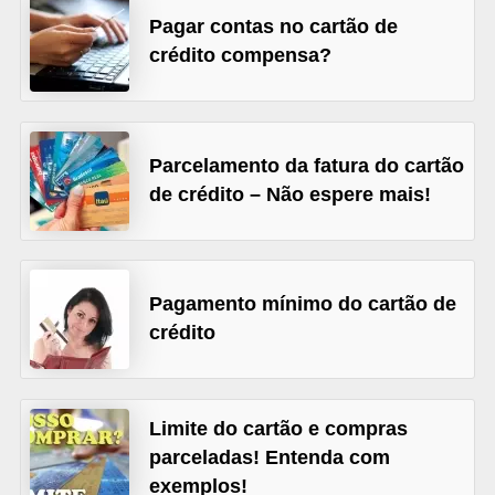
Pagar contas no cartão de
õ
crédito compensa?
e
s
f
i
Parcelamento da fatura do cartão
de crédito – Não espere mais!
n
a
n
c
Pagamento mínimo do cartão de
e
crédito
i
r
a
Limite do cartão e compras
parceladas! Entenda com
s
exemplos!