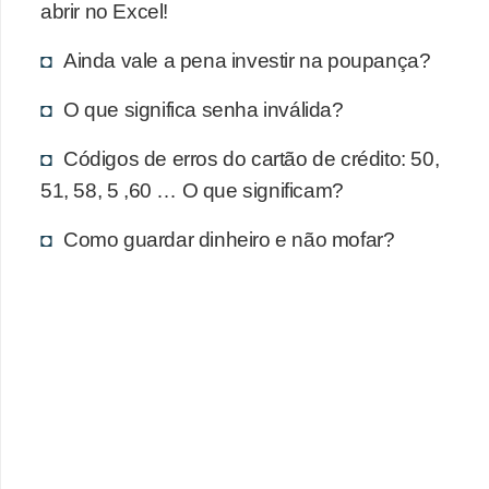
d
abrir no Excel!
u
Ainda vale a pena investir na poupança?
c
a
O que significa senha inválida?
ç
Códigos de erros do cartão de crédito: 50,
ã
51, 58, 5 ,60 … O que significam?
o
f
Como guardar dinheiro e não mofar?
i
n
a
n
c
e
i