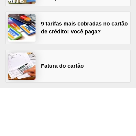
C
â
m
9 tarifas mais cobradas no cartão
b
de crédito! Você paga?
i
o
C
Fatura do cartão
a
r
t
ã
o
d
e
c