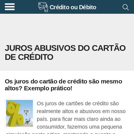
Crédito ou Débito
A
p
o
s
JUROS ABUSIVOS DO CARTÃO
e
DE CRÉDITO
n
t
a
Os juros do cartão de crédito são mesmo
d
altos? Exemplo prático!
o
r
Os juros de cartões de crédito são
i
realmente altos e abusivos em nosso
país. para ficar mais claro ainda ao
a
consumidor, fazemos uma pequena
B