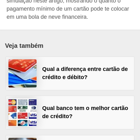
simulação neste artigo, mostrando o quanto o
a
pagamento mínimo de um cartão pode te colocar
n
em uma bola de neve financeira.
c
o
s
Veja também
e
i
Qual a diferença entre cartão de
n
crédito e débito?
s
t
i
Qual banco tem o melhor cartão
t
de crédito?
u
i
ç