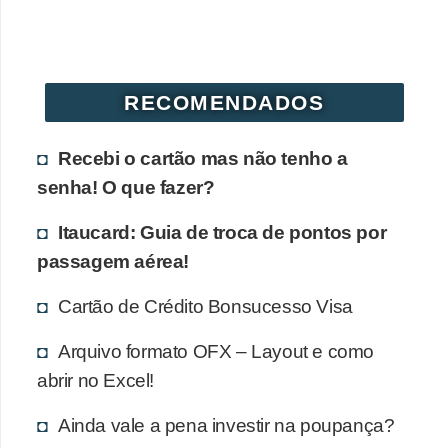
r
é
d
RECOMENDADOS
i
t
Recebi o cartão mas não tenho a
o
senha! O que fazer?
e
d
Itaucard: Guia de troca de pontos por
é
passagem aérea!
b
Cartão de Crédito Bonsucesso Visa
i
t
Arquivo formato OFX – Layout e como
abrir no Excel!
o
E
Ainda vale a pena investir na poupança?