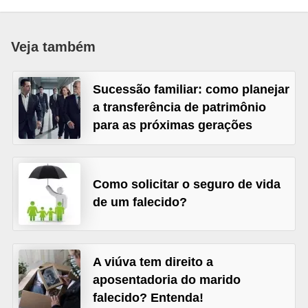
a
n
Veja também
c
o
Sucessão familiar: como planejar
s
a transferência de patrimônio
e
para as próximas gerações
i
n
s
Como solicitar o seguro de vida
t
de um falecido?
i
t
A viúva tem direito a
u
aposentadoria do marido
i
falecido? Entenda!
ç