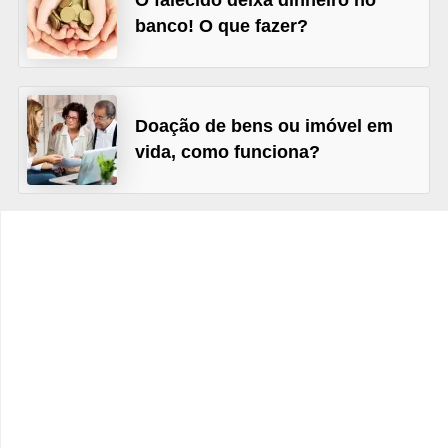
O falecido deixa dinheiro no
C
banco! O que fazer?
â
m
b
Doação de bens ou imóvel em
i
vida, como funciona?
o
C
a
r
t
ã
o
d
e
c