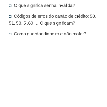
d
O que significa senha inválida?
u
c
Códigos de erros do cartão de crédito: 50,
a
51, 58, 5 ,60 … O que significam?
ç
Como guardar dinheiro e não mofar?
ã
o
f
i
n
a
n
c
e
i