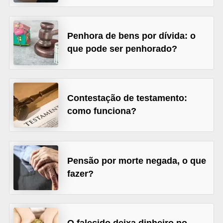
õ
e
Penhora de bens por dívida: o
s
que pode ser penhorado?
f
i
n
Contestação de testamento:
a
como funciona?
n
c
e
Pensão por morte negada, o que
i
fazer?
r
a
s