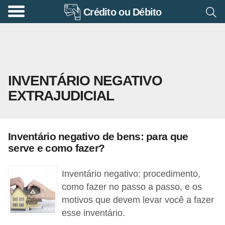
Crédito ou Débito
A
p
o
s
INVENTÁRIO NEGATIVO
e
EXTRAJUDICIAL
n
t
a
Inventário negativo de bens: para que
d
serve e como fazer?
o
r
Inventário negativo: procedimento,
i
como fazer no passo a passo, e os
motivos que devem levar você a fazer
a
esse inventário.
B