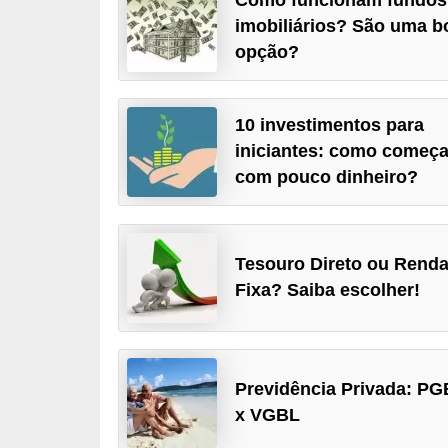
a
imobiliários? São uma b
opção?
n
c
o
10 investimentos para
s
iniciantes: como começa
e
com pouco dinheiro?
i
n
s
Tesouro Direto ou Rend
Fixa? Saiba escolher!
t
i
t
u
Previdência Privada: P
i
x VGBL
ç