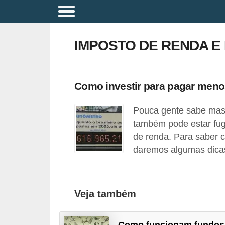
A
p
IMPOSTO DE RENDA E
o
s
e
Como investir para pagar meno
n
Pouca gente sabe mas 
t
também pode estar fug
a
de renda. Para saber 
d
daremos algumas dicas 
o
r
i
Veja também
a
B
Como funcionam fundos