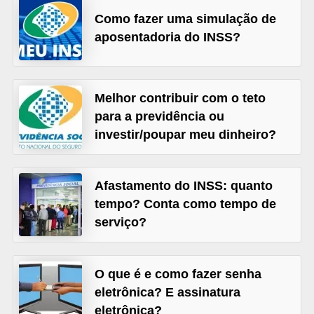
õ
Como fazer uma simulação de
aposentadoria do INSS?
e
s
f
Melhor contribuir com o teto
i
para a previdência ou
n
investir/poupar meu dinheiro?
a
n
Afastamento do INSS: quanto
c
tempo? Conta como tempo de
e
serviço?
i
r
a
O que é e como fazer senha
s
eletrônica? E assinatura
eletrônica?