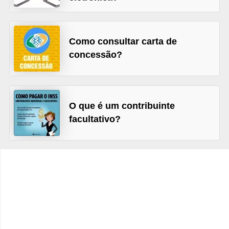
C
â
m
Como consultar carta de
b
concessão?
i
o
C
O que é um contribuinte
a
facultativo?
r
t
ã
o
d
e
c