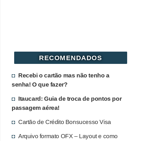
r
é
d
i
t
o
RECOMENDADOS
e
d
Recebi o cartão mas não tenho a
é
senha! O que fazer?
b
Itaucard: Guia de troca de pontos por
i
passagem aérea!
t
o
Cartão de Crédito Bonsucesso Visa
E
Arquivo formato OFX – Layout e como