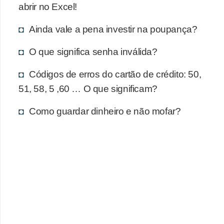
d
abrir no Excel!
u
Ainda vale a pena investir na poupança?
c
a
O que significa senha inválida?
ç
Códigos de erros do cartão de crédito: 50,
ã
51, 58, 5 ,60 … O que significam?
o
f
Como guardar dinheiro e não mofar?
i
n
a
n
c
e
i