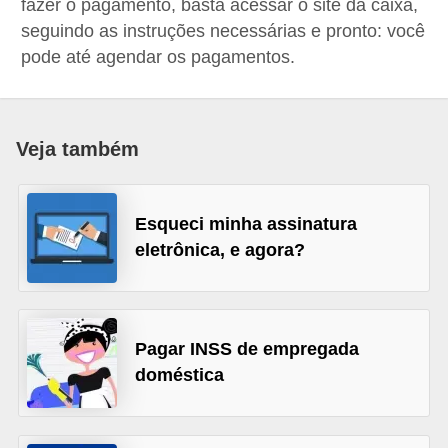
fazer o pagamento, basta acessar o site da caixa,
a
seguindo as instruções necessárias e pronto: você
n
pode até agendar os pagamentos.
c
o
s
Veja também
e
i
Esqueci minha assinatura
n
eletrônica, e agora?
s
t
i
Pagar INSS de empregada
t
doméstica
u
i
ç