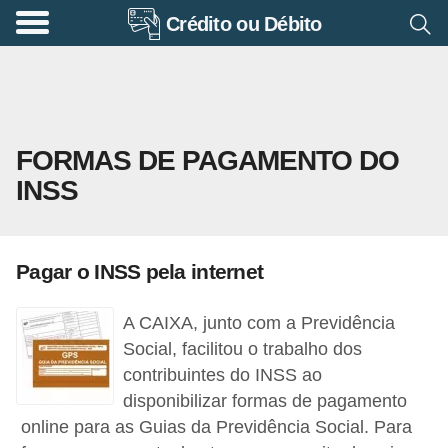
Crédito ou Débito
A
p
o
s
FORMAS DE PAGAMENTO DO
e
INSS
n
t
a
Pagar o INSS pela internet
d
o
A CAIXA, junto com a Previdência
r
Social, facilitou o trabalho dos
i
contribuintes do INSS ao
disponibilizar formas de pagamento
a
online para as Guias da Previdência Social. Para
B