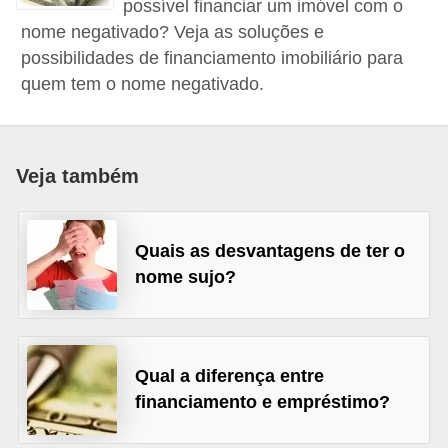
possível financiar um imóvel com o
a
nome negativado? Veja as soluções e
n
possibilidades de financiamento imobiliário para
c
quem tem o nome negativado.
o
s
e
Veja também
i
n
Quais as desvantagens de ter o
s
nome sujo?
t
i
t
Qual a diferença entre
u
financiamento e empréstimo?
i
ç