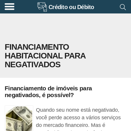
Crédito ou Débito
A
p
o
s
FINANCIAMENTO
e
HABITACIONAL PARA
n
NEGATIVADOS
t
a
d
Financiamento de imóveis para
o
negativados, é possível?
r
i
Quando seu nome está negativado,
a
você perde acesso a vários serviços
do mercado financeiro. Mas é
B