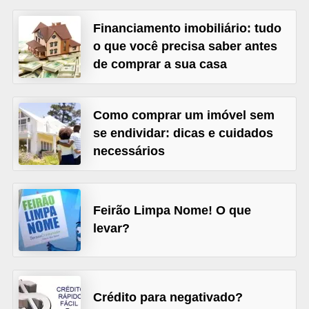
õ
Financiamento imobiliário: tudo
e
o que você precisa saber antes
s
de comprar a sua casa
f
i
Como comprar um imóvel sem
n
se endividar: dicas e cuidados
a
necessários
n
c
e
Feirão Limpa Nome! O que
i
levar?
r
a
s
Crédito para negativado?