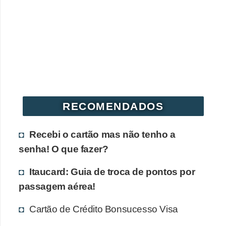
r
é
d
i
t
o
e
RECOMENDADOS
d
é
Recebi o cartão mas não tenho a
b
senha! O que fazer?
i
Itaucard: Guia de troca de pontos por
t
passagem aérea!
o
Cartão de Crédito Bonsucesso Visa
E