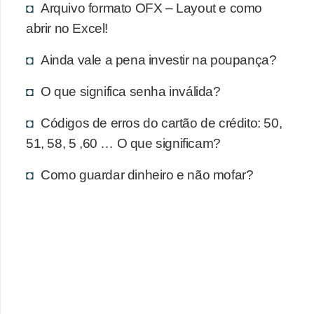
d
Arquivo formato OFX – Layout e como
u
abrir no Excel!
c
Ainda vale a pena investir na poupança?
a
ç
O que significa senha inválida?
ã
Códigos de erros do cartão de crédito: 50,
o
51, 58, 5 ,60 … O que significam?
f
i
Como guardar dinheiro e não mofar?
n
a
n
c
e
i