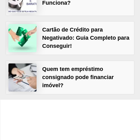
C
Funciona?
â
m
Cartão de Crédito para
b
Negativado: Guia Completo para
i
Conseguir!
o
C
Quem tem empréstimo
a
consignado pode financiar
r
imóvel?
t
ã
o
d
e
c