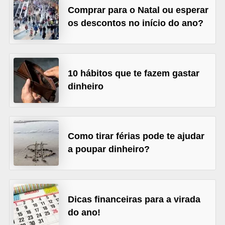
Comprar para o Natal ou esperar
õ
os descontos no início do ano?
e
s
f
10 hábitos que te fazem gastar
i
dinheiro
n
a
n
c
Como tirar férias pode te ajudar
e
a poupar dinheiro?
i
r
a
Dicas financeiras para a virada
s
do ano!