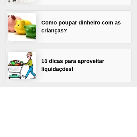
C
â
m
Como poupar dinheiro com as
b
crianças?
i
o
C
10 dicas para aproveitar
liquidações!
a
r
t
ã
o
d
e
c