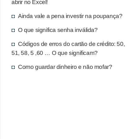
d
abrir no Excel!
u
Ainda vale a pena investir na poupança?
c
a
O que significa senha inválida?
ç
Códigos de erros do cartão de crédito: 50,
ã
51, 58, 5 ,60 … O que significam?
o
f
Como guardar dinheiro e não mofar?
i
n
a
n
c
e
i