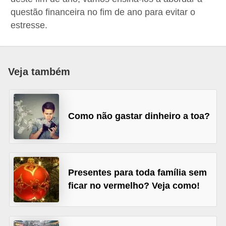
a
questão financeira no fim de ano para evitar o
estresse.
n
c
o
Veja também
s
e
i
Como não gastar dinheiro a toa?
n
s
t
i
Presentes para toda família sem
t
ficar no vermelho? Veja como!
u
i
ç