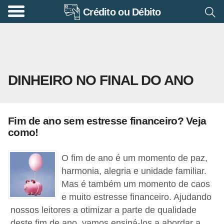
Crédito ou Débito
A
p
o
s
DINHEIRO NO FINAL DO ANO
e
n
t
Fim de ano sem estresse financeiro? Veja
a
como!
d
o
O fim de ano é um momento de paz,
r
harmonia, alegria e unidade familiar.
Mas é também um momento de caos
i
e muito estresse financeiro. Ajudando
a
nossos leitores a otimizar a parte de qualidade
B
deste fim de ano, vamos ensiná-los a abordar a