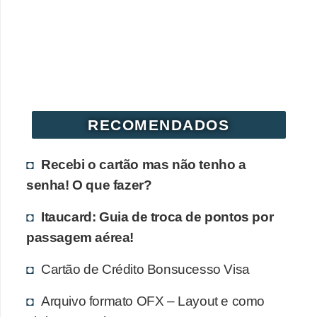
r
é
d
i
t
o
RECOMENDADOS
e
d
Recebi o cartão mas não tenho a
é
senha! O que fazer?
b
Itaucard: Guia de troca de pontos por
i
passagem aérea!
t
Cartão de Crédito Bonsucesso Visa
o
E
Arquivo formato OFX – Layout e como