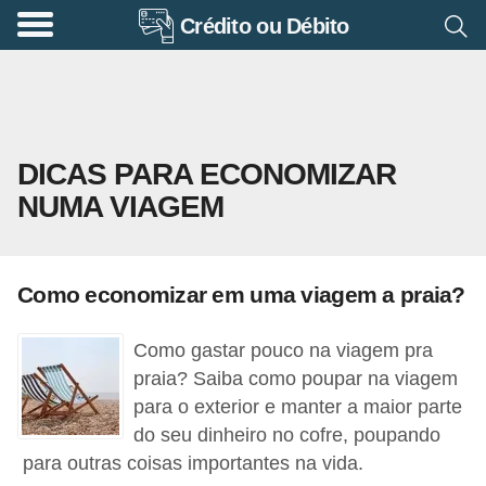
Crédito ou Débito
A
p
o
s
DICAS PARA ECONOMIZAR
e
NUMA VIAGEM
n
t
a
Como economizar em uma viagem a praia?
d
o
Como gastar pouco na viagem pra
r
praia? Saiba como poupar na viagem
i
para o exterior e manter a maior parte
do seu dinheiro no cofre, poupando
a
para outras coisas importantes na vida.
B