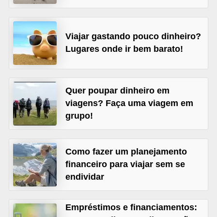
õ
e
Viajar gastando pouco dinheiro?
s
Lugares onde ir bem barato!
f
i
n
Quer poupar dinheiro em
a
viagens? Faça uma viagem em
n
grupo!
c
e
Como fazer um planejamento
i
financeiro para viajar sem se
r
endividar
a
s
Empréstimos e financiamentos: