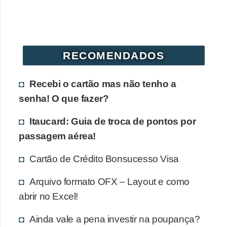
r
é
d
RECOMENDADOS
i
t
Recebi o cartão mas não tenho a
o
senha! O que fazer?
e
d
Itaucard: Guia de troca de pontos por
é
passagem aérea!
b
Cartão de Crédito Bonsucesso Visa
i
t
Arquivo formato OFX – Layout e como
o
abrir no Excel!
E
Ainda vale a pena investir na poupança?