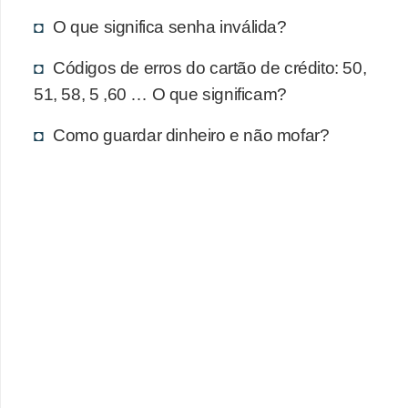
d
O que significa senha inválida?
u
c
Códigos de erros do cartão de crédito: 50,
a
51, 58, 5 ,60 … O que significam?
ç
Como guardar dinheiro e não mofar?
ã
o
f
i
n
a
n
c
e
i