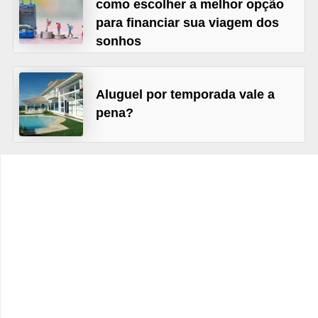
como escolher a melhor opção
C
para financiar sua viagem dos
â
sonhos
m
b
i
Aluguel por temporada vale a
o
pena?
C
a
r
t
ã
o
d
e
c