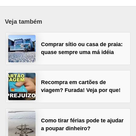
a
n
Veja também
c
o
s
Comprar sítio ou casa de praia:
quase sempre uma má idéia
e
i
n
s
Recompra em cartões de
t
viagem? Furada! Veja por que!
i
t
u
Como tirar férias pode te ajudar
i
a poupar dinheiro?
ç