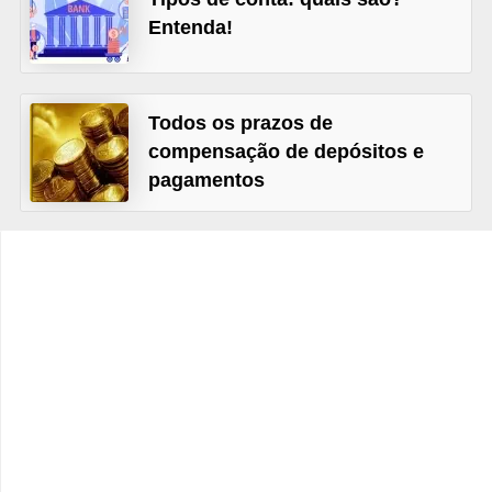
C
Entenda!
â
m
b
Todos os prazos de
i
compensação de depósitos e
o
pagamentos
C
a
r
t
ã
o
d
e
c