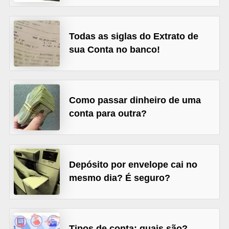
õ
e
Todas as siglas do Extrato de
s
sua Conta no banco!
f
i
n
Como passar dinheiro de uma
a
conta para outra?
n
c
e
Depósito por envelope cai no
i
mesmo dia? É seguro?
r
a
s
Tipos de conta: quais são?