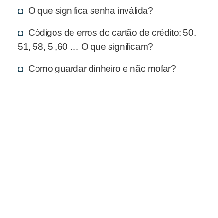
d
O que significa senha inválida?
u
c
Códigos de erros do cartão de crédito: 50,
a
51, 58, 5 ,60 … O que significam?
ç
Como guardar dinheiro e não mofar?
ã
o
f
i
n
a
n
c
e
i