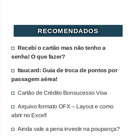
r
é
d
RECOMENDADOS
i
t
Recebi o cartão mas não tenho a
o
senha! O que fazer?
e
d
Itaucard: Guia de troca de pontos por
passagem aérea!
é
b
Cartão de Crédito Bonsucesso Visa
i
Arquivo formato OFX – Layout e como
t
abrir no Excel!
o
E
Ainda vale a pena investir na poupança?