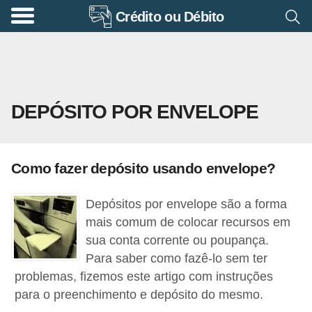
Crédito ou Débito
A
p
o
s
DEPÓSITO POR ENVELOPE
e
n
t
Como fazer depósito usando envelope?
a
d
Depósitos por envelope são a forma
o
mais comum de colocar recursos em
r
sua conta corrente ou poupança.
Para saber como fazê-lo sem ter
i
problemas, fizemos este artigo com instruções
a
para o preenchimento e depósito do mesmo.
B