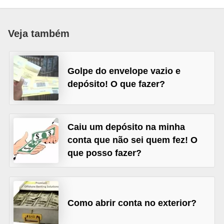
a
n
Veja também
c
o
Golpe do envelope vazio e
s
depósito! O que fazer?
e
i
n
Caiu um depósito na minha
s
conta que não sei quem fez! O
t
que posso fazer?
i
t
u
Como abrir conta no exterior?
i
ç