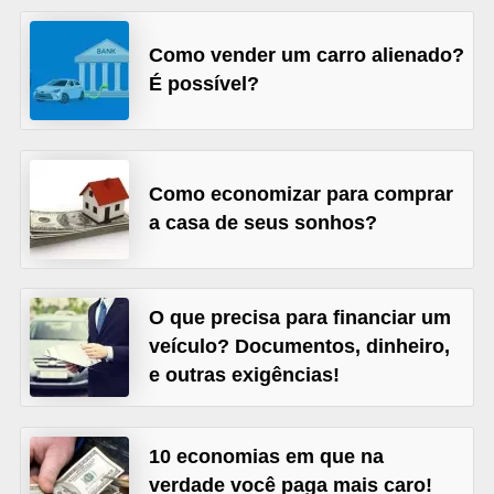
õ
Como vender um carro alienado?
e
É possível?
s
f
i
Como economizar para comprar
n
a casa de seus sonhos?
a
n
c
O que precisa para financiar um
e
veículo? Documentos, dinheiro,
i
e outras exigências!
r
a
10 economias em que na
s
verdade você paga mais caro!