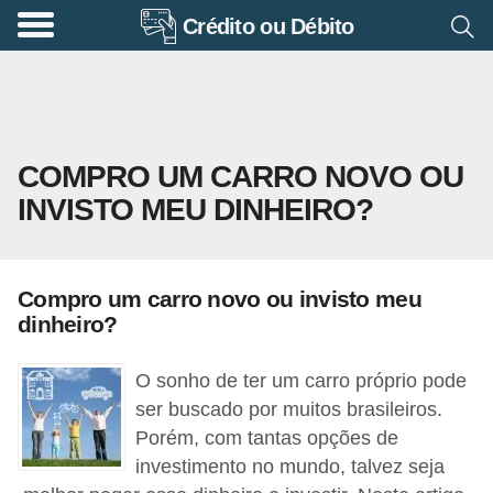
Crédito ou Débito
A
p
o
s
COMPRO UM CARRO NOVO OU
e
INVISTO MEU DINHEIRO?
n
t
a
Compro um carro novo ou invisto meu
d
dinheiro?
o
r
O sonho de ter um carro próprio pode
i
ser buscado por muitos brasileiros.
Porém, com tantas opções de
a
investimento no mundo, talvez seja
B