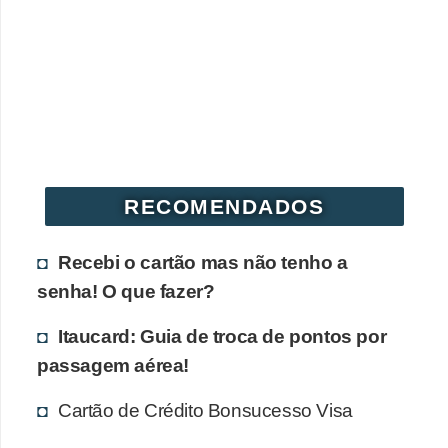
r
é
d
i
t
o
e
RECOMENDADOS
d
é
Recebi o cartão mas não tenho a
b
senha! O que fazer?
i
Itaucard: Guia de troca de pontos por
t
passagem aérea!
o
Cartão de Crédito Bonsucesso Visa
E