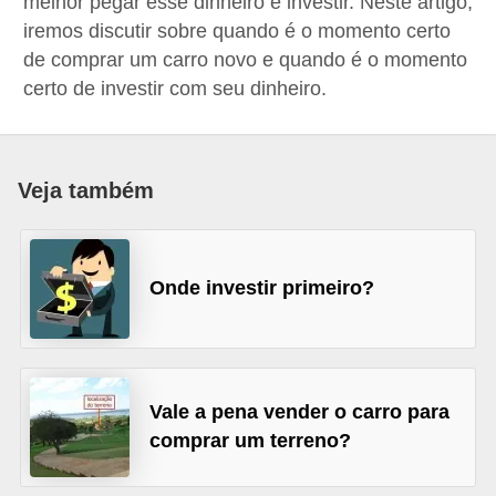
melhor pegar esse dinheiro e investir. Neste artigo,
a
iremos discutir sobre quando é o momento certo
n
de comprar um carro novo e quando é o momento
certo de investir com seu dinheiro.
c
o
s
Veja também
e
i
n
Onde investir primeiro?
s
t
i
t
Vale a pena vender o carro para
u
comprar um terreno?
i
ç