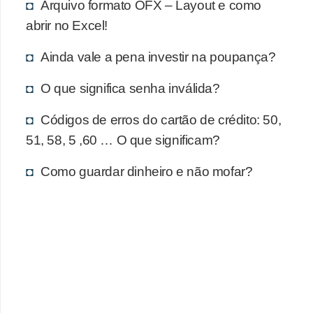
d
Arquivo formato OFX – Layout e como
u
abrir no Excel!
c
Ainda vale a pena investir na poupança?
a
ç
O que significa senha inválida?
ã
Códigos de erros do cartão de crédito: 50,
o
51, 58, 5 ,60 … O que significam?
f
i
Como guardar dinheiro e não mofar?
n
a
n
c
e
i