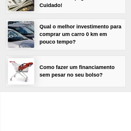
C
Cuidado!
â
m
Qual o melhor investimento para
b
comprar um carro 0 km em
i
pouco tempo?
o
C
a
Como fazer um financiamento
sem pesar no seu bolso?
r
t
ã
o
d
e
c