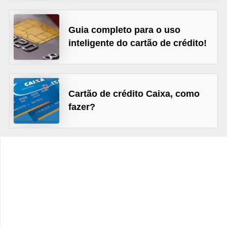
C
â
Guia completo para o uso
m
inteligente do cartão de crédito!
b
i
o
Cartão de crédito Caixa, como
C
fazer?
a
r
t
ã
o
d
e
c