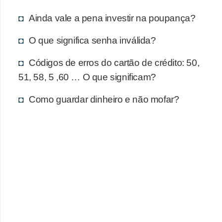
d
u
Ainda vale a pena investir na poupança?
c
O que significa senha inválida?
a
ç
Códigos de erros do cartão de crédito: 50,
ã
51, 58, 5 ,60 … O que significam?
o
Como guardar dinheiro e não mofar?
f
i
n
a
n
c
e
i