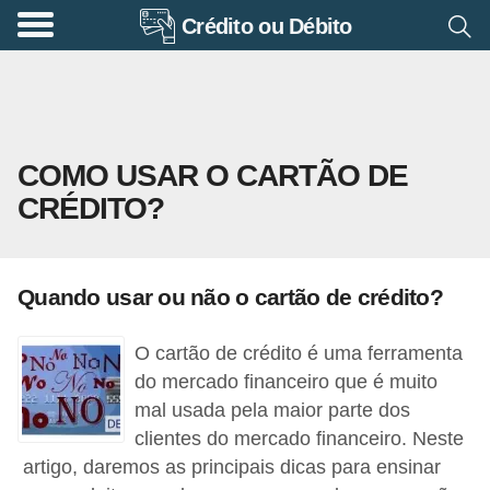
Crédito ou Débito
A
p
o
s
COMO USAR O CARTÃO DE
e
CRÉDITO?
n
t
a
Quando usar ou não o cartão de crédito?
d
o
O cartão de crédito é uma ferramenta
r
do mercado financeiro que é muito
i
mal usada pela maior parte dos
clientes do mercado financeiro. Neste
a
artigo, daremos as principais dicas para ensinar
B