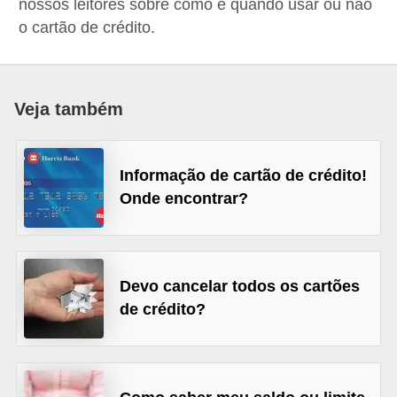
nossos leitores sobre como e quando usar ou não
a
o cartão de crédito.
n
c
o
Veja também
s
e
Informação de cartão de crédito!
i
Onde encontrar?
n
s
t
Devo cancelar todos os cartões
i
de crédito?
t
u
i
ç