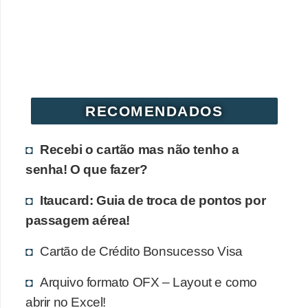
r
é
d
i
t
RECOMENDADOS
o
e
Recebi o cartão mas não tenho a
d
senha! O que fazer?
é
b
Itaucard: Guia de troca de pontos por
passagem aérea!
i
t
Cartão de Crédito Bonsucesso Visa
o
Arquivo formato OFX – Layout e como
E
abrir no Excel!