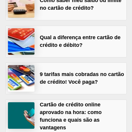
Como saber meu saldo ou limite
õ
no cartão de crédito?
e
s
f
Qual a diferença entre cartão de
i
crédito e débito?
n
a
n
9 tarifas mais cobradas no cartão
c
de crédito! Você paga?
e
i
Cartão de crédito online
r
aprovado na hora: como
a
funciona e quais são as
s
vantagens