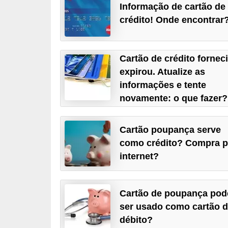
Informação de cartão de
a
crédito! Onde encontrar
n
c
o
Cartão de crédito fornec
expirou. Atualize as
s
informações e tente
e
novamente: o que fazer?
i
n
Cartão poupança serve
s
como crédito? Compra p
t
internet?
i
t
Cartão de poupança pod
u
ser usado como cartão 
i
débito?
ç