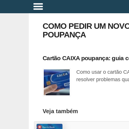
A
p
COMO PEDIR UM NOVO
o
POUPANÇA
s
e
n
Cartão CAIXA poupança: guia c
t
Como usar o cartão C
a
resolver problemas qu
d
o
r
i
Veja também
a
B