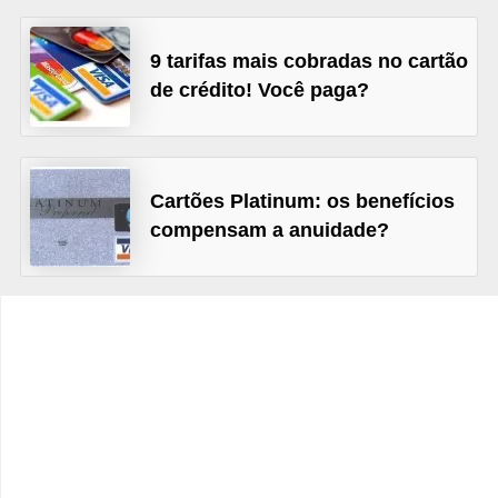
C
â
9 tarifas mais cobradas no cartão
m
de crédito! Você paga?
b
i
o
Cartões Platinum: os benefícios
C
compensam a anuidade?
a
r
t
ã
o
d
e
c