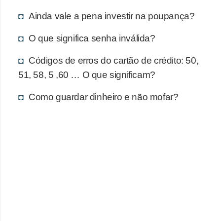
d
Ainda vale a pena investir na poupança?
u
c
O que significa senha inválida?
a
Códigos de erros do cartão de crédito: 50,
ç
51, 58, 5 ,60 … O que significam?
ã
o
Como guardar dinheiro e não mofar?
f
i
n
a
n
c
e
i