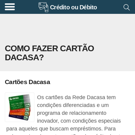
Crédito ou Débito
A
p
o
s
COMO FAZER CARTÃO
e
DACASA?
n
t
a
Cartões Dacasa
d
o
Os cartões da Rede Dacasa tem
r
condições diferenciadas e um
i
programa de relacionamento
inovador, com condições especiais
a
para aqueles que buscam empréstimos. Para
B