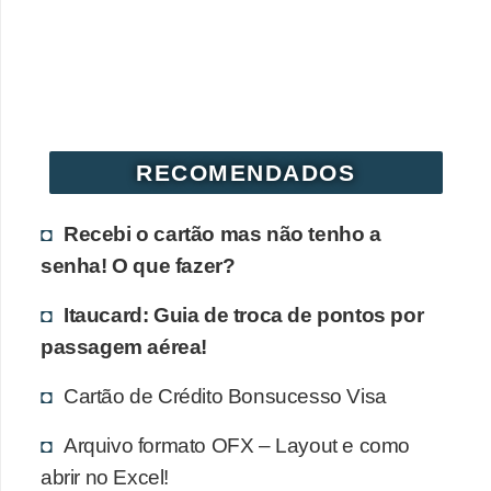
r
é
d
i
t
RECOMENDADOS
o
e
Recebi o cartão mas não tenho a
d
senha! O que fazer?
é
Itaucard: Guia de troca de pontos por
b
passagem aérea!
i
t
Cartão de Crédito Bonsucesso Visa
o
Arquivo formato OFX – Layout e como
E
abrir no Excel!