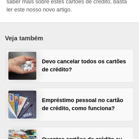
saber mais sobre estes cartões de crédito, basta
a
ler este nosso novo artigo.
n
c
o
Veja também
s
e
Devo cancelar todos os cartões
i
de crédito?
n
s
t
Empréstimo pessoal no cartão
i
de crédito, como funciona?
t
u
i
ç