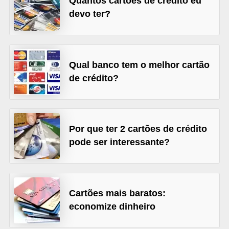
Quantos cartões de crédito eu
õ
devo ter?
e
s
f
Qual banco tem o melhor cartão
i
de crédito?
n
a
n
Por que ter 2 cartões de crédito
c
pode ser interessante?
e
i
r
Cartões mais baratos:
a
economize dinheiro
s