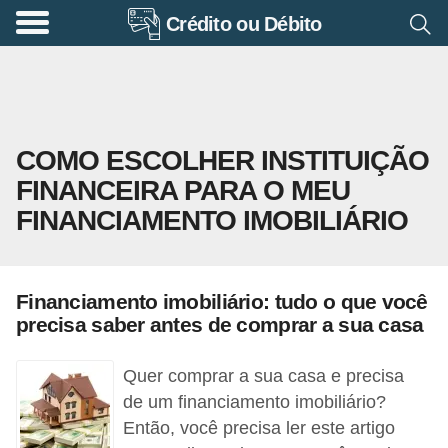
Crédito ou Débito
A
p
o
s
COMO ESCOLHER INSTITUIÇÃO
e
FINANCEIRA PARA O MEU
n
FINANCIAMENTO IMOBILIÁRIO
t
a
d
Financiamento imobiliário: tudo o que você
o
precisa saber antes de comprar a sua casa
r
i
Quer comprar a sua casa e precisa
a
de um financiamento imobiliário?
Então, você precisa ler este artigo
B