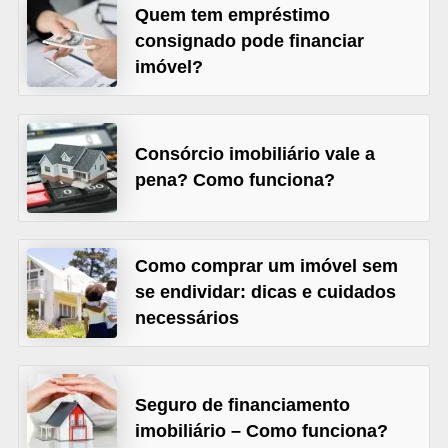
Quem tem empréstimo
õ
consignado pode financiar
e
imóvel?
s
f
i
Consórcio imobiliário vale a
n
pena? Como funciona?
a
n
c
Como comprar um imóvel sem
se endividar: dicas e cuidados
e
necessários
i
r
a
Seguro de financiamento
s
imobiliário – Como funciona?