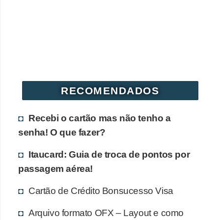
r
é
d
i
t
o
RECOMENDADOS
e
d
Recebi o cartão mas não tenho a
é
senha! O que fazer?
b
Itaucard: Guia de troca de pontos por
i
passagem aérea!
t
o
Cartão de Crédito Bonsucesso Visa
E
Arquivo formato OFX – Layout e como