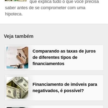
que explica tudo o que você precisa
a
saber antes de se comprometer com uma
n
hipoteca.
c
o
s
Veja também
e
i
Comparando as taxas de juros
n
de diferentes tipos de
s
financiamentos
t
i
Financiamento de imóveis para
t
negativados, é possível?
u
i
ç