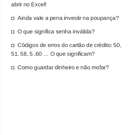
d
abrir no Excel!
u
Ainda vale a pena investir na poupança?
c
a
O que significa senha inválida?
ç
Códigos de erros do cartão de crédito: 50,
ã
51, 58, 5 ,60 … O que significam?
o
f
Como guardar dinheiro e não mofar?
i
n
a
n
c
e
i