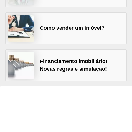
C
â
m
Como vender um imóvel?
b
i
o
C
Financiamento imobiliário!
a
Novas regras e simulação!
r
t
ã
o
d
e
c