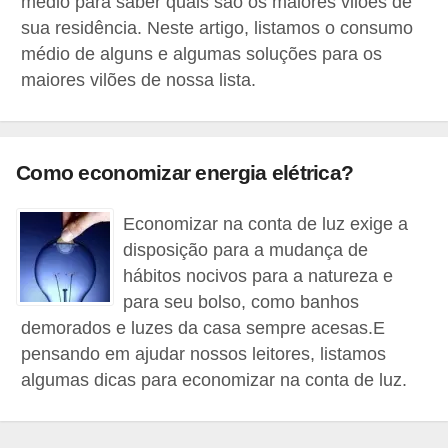
médio para saber quais são os maiores vilões de
a
sua residência. Neste artigo, listamos o consumo
n
médio de alguns e algumas soluções para os
maiores vilões de nossa lista.
c
o
s
Como economizar energia elétrica?
e
i
Economizar na conta de luz exige a
n
disposição para a mudança de
s
hábitos nocivos para a natureza e
t
para seu bolso, como banhos
i
demorados e luzes da casa sempre acesas.E
t
pensando em ajudar nossos leitores, listamos
algumas dicas para economizar na conta de luz.
u
i
ç