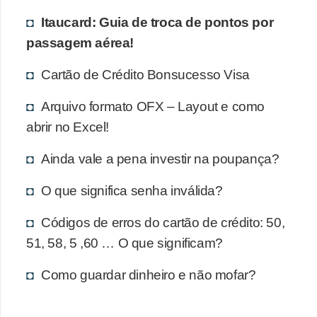
r
Itaucard: Guia de troca de pontos por
a
passagem aérea!
E
m
Cartão de Crédito Bonsucesso Visa
p
Arquivo formato OFX – Layout e como
r
abrir no Excel!
é
Ainda vale a pena investir na poupança?
s
t
O que significa senha inválida?
i
Códigos de erros do cartão de crédito: 50,
m
51, 58, 5 ,60 … O que significam?
o
s
Como guardar dinheiro e não mofar?
e
f