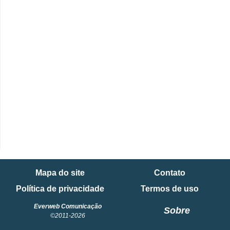
i
n
a
n
c
i
a
m
e
n
t
Mapa do site
Contato
o
Política de privacidade
Termos de uso
s
Everweb Comunicação
Sobre
F
©2011-2026
o