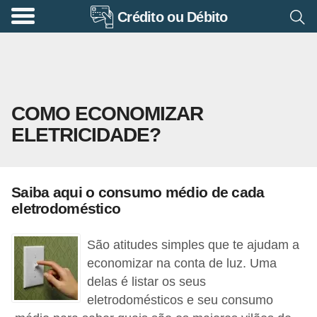
Crédito ou Débito
A
p
o
s
COMO ECONOMIZAR
e
ELETRICIDADE?
n
t
a
Saiba aqui o consumo médio de cada
d
eletrodoméstico
o
r
São atitudes simples que te ajudam a
i
economizar na conta de luz. Uma
delas é listar os seus
a
eletrodomésticos e seu consumo
B