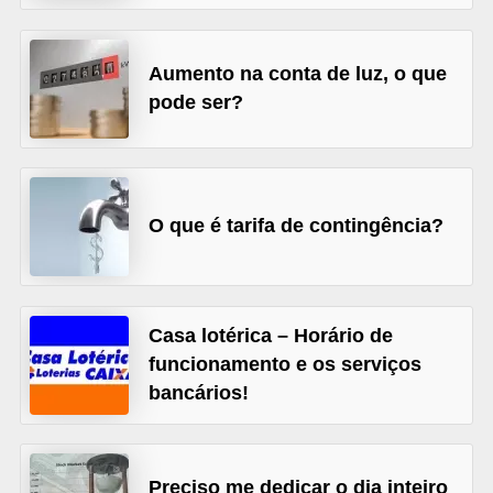
C
â
Aumento na conta de luz, o que
m
pode ser?
b
i
o
C
O que é tarifa de contingência?
a
r
t
Casa lotérica – Horário de
ã
funcionamento e os serviços
o
bancários!
d
e
c
Preciso me dedicar o dia inteiro