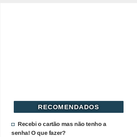
d
u
c
a
ç
ã
o
f
i
n
a
n
RECOMENDADOS
c
e
Recebi o cartão mas não tenho a
i
senha! O que fazer?