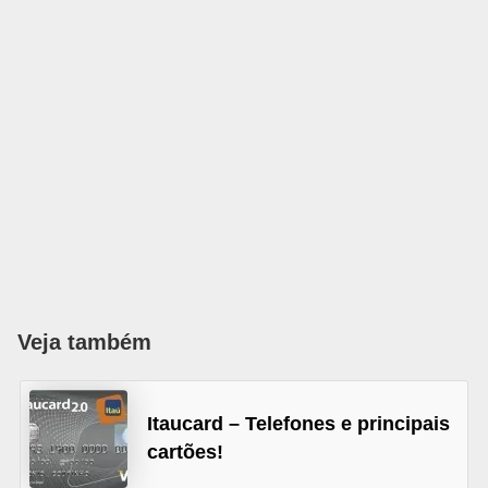
õ
e
s
f
i
n
a
n
c
e
Veja também
i
r
a
Itaucard – Telefones e principais
cartões!
s