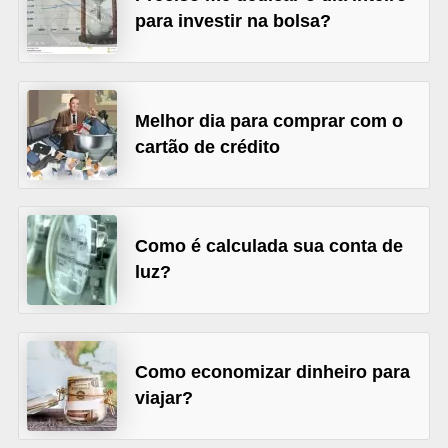
r
para investir na bolsa?
é
d
i
Melhor dia para comprar com o
t
cartão de crédito
o
e
d
Como é calculada sua conta de
é
luz?
b
i
t
Como economizar dinheiro para
o
viajar?
E