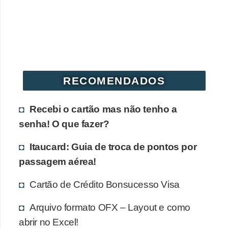
r
é
d
i
t
RECOMENDADOS
o
e
Recebi o cartão mas não tenho a
d
senha! O que fazer?
é
Itaucard: Guia de troca de pontos por
b
passagem aérea!
i
t
Cartão de Crédito Bonsucesso Visa
o
Arquivo formato OFX – Layout e como
E
abrir no Excel!