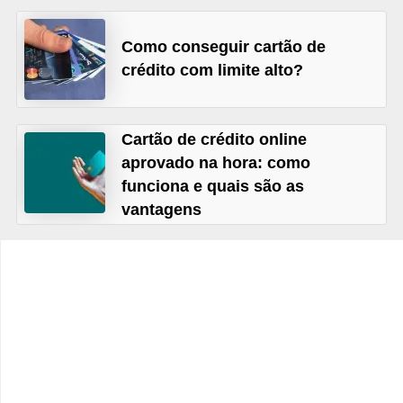
C
â
Como conseguir cartão de
m
crédito com limite alto?
b
i
Cartão de crédito online
o
aprovado na hora: como
C
funciona e quais são as
a
vantagens
r
t
ã
o
d
e
c