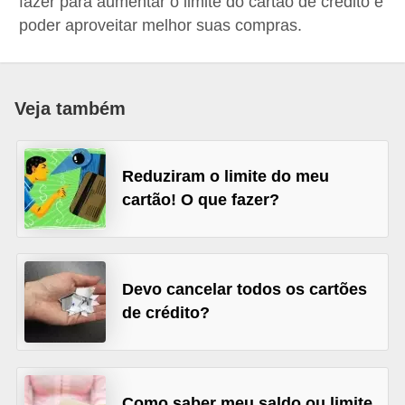
fazer para aumentar o limite do cartão de crédito e
a
poder aproveitar melhor suas compras.
n
c
o
Veja também
s
e
Reduziram o limite do meu
i
cartão! O que fazer?
n
s
t
Devo cancelar todos os cartões
i
de crédito?
t
u
i
ç
Como saber meu saldo ou limite