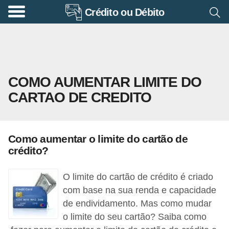
Crédito ou Débito
A
p
o
s
COMO AUMENTAR LIMITE DO
e
CARTAO DE CREDITO
n
t
a
Como aumentar o limite do cartão de
d
crédito?
o
r
O limite do cartão de crédito é criado
i
com base na sua renda e capacidade
de endividamento. Mas como mudar
a
o limite do seu cartão? Saiba como
B