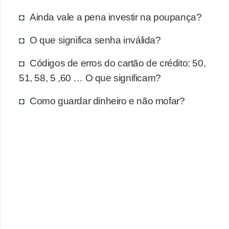
d
u
Ainda vale a pena investir na poupança?
c
O que significa senha inválida?
a
ç
Códigos de erros do cartão de crédito: 50,
51, 58, 5 ,60 … O que significam?
ã
o
Como guardar dinheiro e não mofar?
f
i
n
a
n
c
e
i