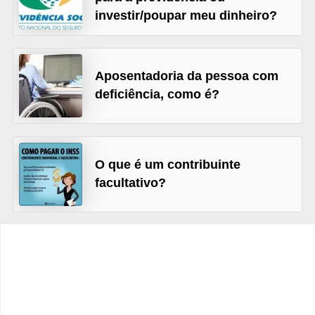
C
investir/poupar meu dinheiro?
â
m
b
Aposentadoria da pessoa com
i
deficiência, como é?
o
C
a
O que é um contribuinte
r
facultativo?
t
ã
o
d
e
c