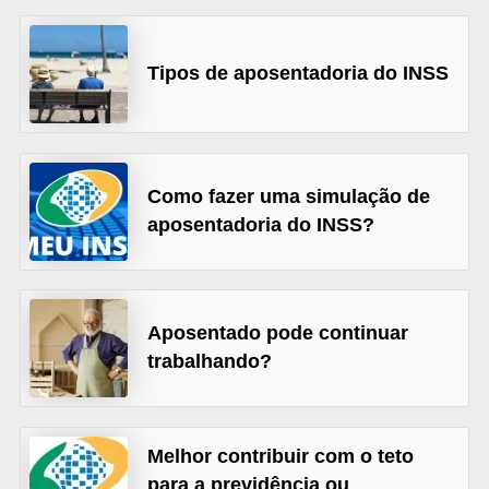
õ
e
Tipos de aposentadoria do INSS
s
f
i
n
Como fazer uma simulação de
aposentadoria do INSS?
a
n
c
e
Aposentado pode continuar
i
trabalhando?
r
a
s
Melhor contribuir com o teto
para a previdência ou