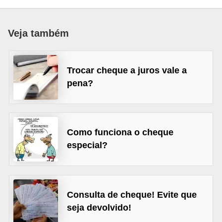
a
n
Veja também
c
o
Trocar cheque a juros vale a
s
pena?
e
i
n
s
Como funciona o cheque
especial?
t
i
t
u
Consulta de cheque! Evite que
i
seja devolvido!
ç