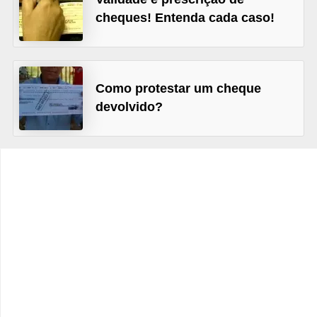
C
cheques! Entenda cada caso!
â
m
b
Como protestar um cheque
i
devolvido?
o
C
a
r
t
ã
o
d
e
c