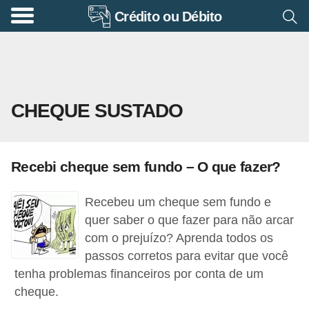
Crédito ou Débito
A
p
o
s
CHEQUE SUSTADO
e
n
t
Recebi cheque sem fundo – O que fazer?
a
d
Recebeu um cheque sem fundo e
o
quer saber o que fazer para não arcar
r
com o prejuízo? Aprenda todos os
passos corretos para evitar que você
i
tenha problemas financeiros por conta de um
a
cheque.
B