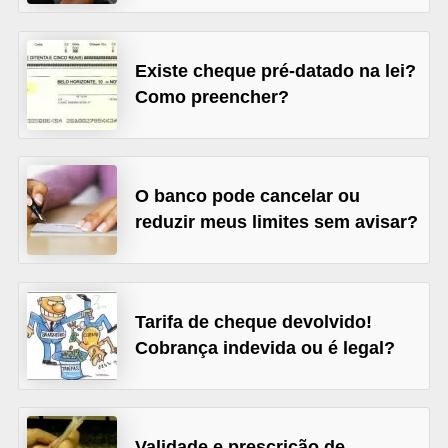
õ
e
Existe cheque pré-datado na lei?
s
Como preencher?
f
i
n
O banco pode cancelar ou
a
reduzir meus limites sem avisar?
n
c
e
Tarifa de cheque devolvido!
i
Cobrança indevida ou é legal?
r
a
s
Validade e prescrição de