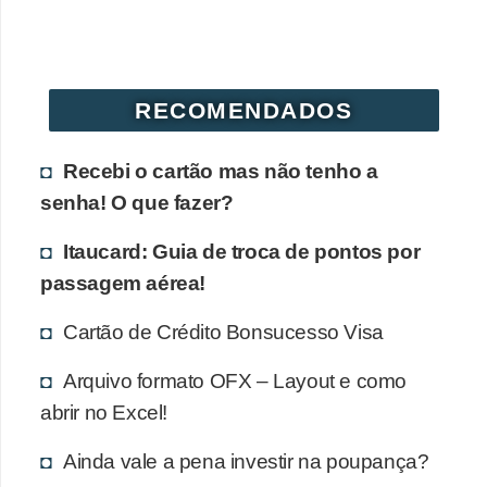
r
é
d
RECOMENDADOS
i
t
Recebi o cartão mas não tenho a
o
senha! O que fazer?
e
d
Itaucard: Guia de troca de pontos por
passagem aérea!
é
b
Cartão de Crédito Bonsucesso Visa
i
Arquivo formato OFX – Layout e como
t
abrir no Excel!
o
E
Ainda vale a pena investir na poupança?