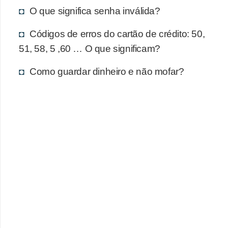
d
O que significa senha inválida?
u
c
Códigos de erros do cartão de crédito: 50,
a
51, 58, 5 ,60 … O que significam?
ç
Como guardar dinheiro e não mofar?
ã
o
f
i
n
a
n
c
e
i