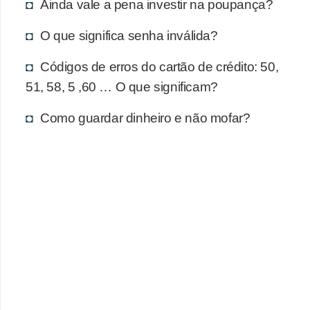
d
Ainda vale a pena investir na poupança?
u
O que significa senha inválida?
c
a
Códigos de erros do cartão de crédito: 50,
ç
51, 58, 5 ,60 … O que significam?
ã
Como guardar dinheiro e não mofar?
o
f
i
n
a
n
c
e
i