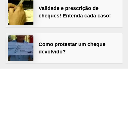
C
Validade e prescrição de
â
cheques! Entenda cada caso!
m
b
i
Como protestar um cheque
o
devolvido?
C
a
r
t
ã
o
d
e
c