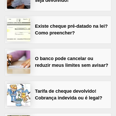
seja devolvido!
õ
e
s
Existe cheque pré-datado na lei?
f
Como preencher?
i
n
a
O banco pode cancelar ou
n
reduzir meus limites sem avisar?
c
e
i
Tarifa de cheque devolvido!
r
Cobrança indevida ou é legal?
a
s