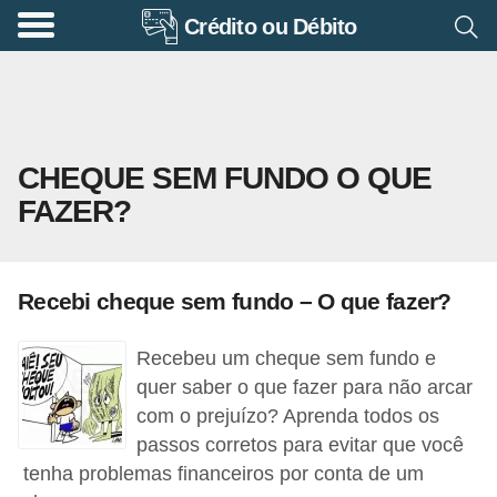
Crédito ou Débito
A
p
o
s
CHEQUE SEM FUNDO O QUE
e
FAZER?
n
t
a
Recebi cheque sem fundo – O que fazer?
d
o
Recebeu um cheque sem fundo e
r
quer saber o que fazer para não arcar
i
com o prejuízo? Aprenda todos os
passos corretos para evitar que você
a
tenha problemas financeiros por conta de um
B