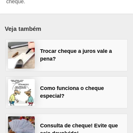
cheque.
a
n
c
Veja também
o
s
Trocar cheque a juros vale a
e
pena?
i
n
s
t
Como funciona o cheque
especial?
i
t
u
i
Consulta de cheque! Evite que
ç