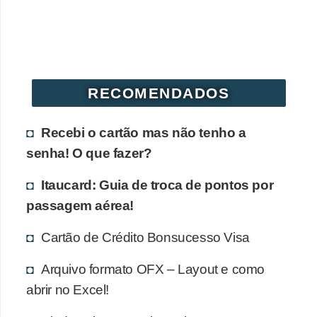
r
é
d
i
RECOMENDADOS
t
o
Recebi o cartão mas não tenho a
e
senha! O que fazer?
d
é
Itaucard: Guia de troca de pontos por
passagem aérea!
b
i
Cartão de Crédito Bonsucesso Visa
t
Arquivo formato OFX – Layout e como
o
abrir no Excel!
E