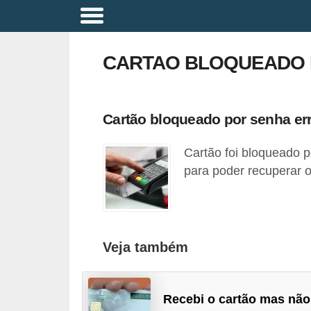
A
p
CARTAO BLOQUEADO 
o
s
e
Cartão bloqueado por senha err
n
Cartão foi bloqueado p
t
para poder recuperar o
a
d
o
r
Veja também
i
a
Recebi o cartão mas não
B