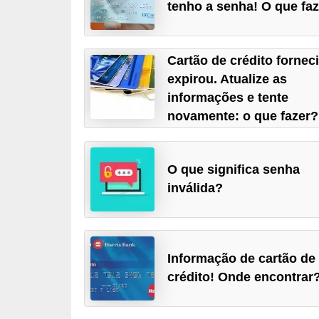
tenho a senha! O que fa
a
n
c
Cartão de crédito fornec
expirou. Atualize as
o
informações e tente
s
novamente: o que fazer?
e
i
n
O que significa senha
s
inválida?
t
i
t
Informação de cartão de
u
crédito! Onde encontrar
i
ç