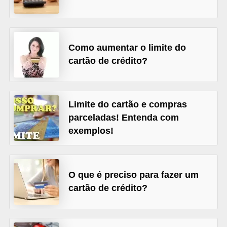
õ
e
s
Como aumentar o limite do
f
cartão de crédito?
i
n
a
Limite do cartão e compras
parceladas! Entenda com
n
exemplos!
c
e
i
O que é preciso para fazer um
r
cartão de crédito?
a
s