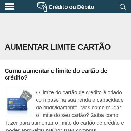
Crédito ou Débito
A
p
o
s
AUMENTAR LIMITE CARTÃO
e
n
t
Como aumentar o limite do cartão de
a
crédito?
d
o
O limite do cartão de crédito é criado
r
com base na sua renda e capacidade
de endividamento. Mas como mudar
i
o limite do seu cartão? Saiba como
a
fazer para aumentar o limite do cartão de crédito e
B
poder aproveitar melhor suas compras.