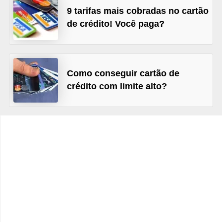
C
9 tarifas mais cobradas no cartão
â
de crédito! Você paga?
m
b
i
Como conseguir cartão de
o
crédito com limite alto?
C
a
r
t
ã
o
d
e
c