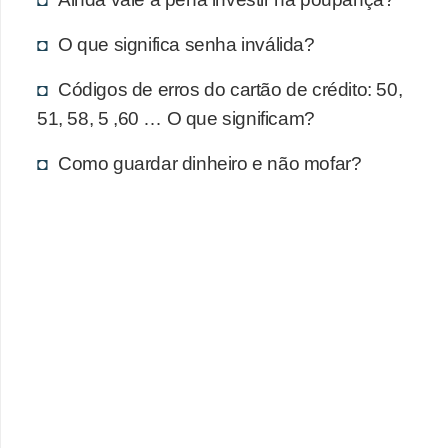
d
u
O que significa senha inválida?
c
Códigos de erros do cartão de crédito: 50,
a
51, 58, 5 ,60 … O que significam?
ç
ã
Como guardar dinheiro e não mofar?
o
f
i
n
a
n
c
e
i