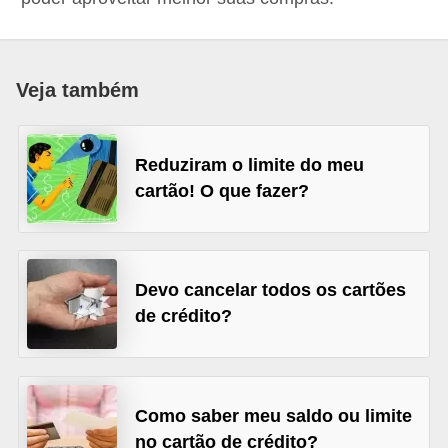
a
n
c
Veja também
o
s
Reduziram o limite do meu
e
cartão! O que fazer?
i
n
s
Devo cancelar todos os cartões
t
de crédito?
i
t
u
i
Como saber meu saldo ou limite
no cartão de crédito?
ç