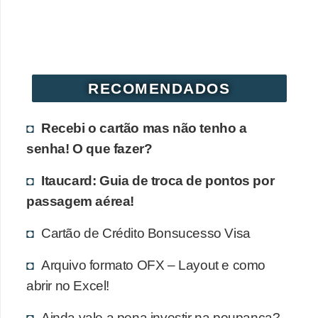
r
é
d
i
RECOMENDADOS
t
o
Recebi o cartão mas não tenho a
e
senha! O que fazer?
d
Itaucard: Guia de troca de pontos por
é
passagem aérea!
b
i
Cartão de Crédito Bonsucesso Visa
t
Arquivo formato OFX – Layout e como
o
abrir no Excel!
E
Ainda vale a pena investir na poupança?