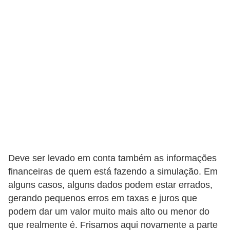
r
é
d
i
t
o
e
d
é
b
Deve ser levado em conta também as informações
i
financeiras de quem está fazendo a simulação. Em
t
alguns casos, alguns dados podem estar errados,
o
gerando pequenos erros em taxas e juros que
podem dar um valor muito mais alto ou menor do
E
que realmente é. Frisamos aqui novamente a parte