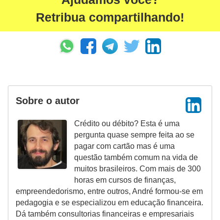
r
Retribua compartilhando!
a
E
m
p
r
é
Sobre o autor
s
Crédito ou débito? Esta é uma
t
pergunta quase sempre feita ao se
i
pagar com cartão mas é uma
m
questão também comum na vida de
o
muitos brasileiros. Com mais de 300
horas em cursos de finanças,
s
empreendedorismo, entre outros, André formou-se em
e
pedagogia e se especializou em educação financeira.
f
Dá também consultorias financeiras e empresariais