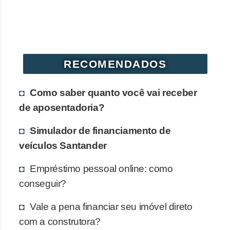
r
e
c
o
RECOMENDADOS
m
p
Como saber quanto você vai receber
e
de aposentadoria?
n
Simulador de financiamento de
s
veículos Santander
a
Empréstimo pessoal online: como
conseguir?
Vale a pena financiar seu imóvel direto
com a construtora?