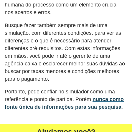
d
humana do processo como um elemento crucial
u
nos acertos e erros.
c
Busque fazer também sempre mais de uma
a
simulação, com diferentes condições, para ver as
ç
diferenças e o que é necessário para atender
ã
diferentes pré-requisitos. Com estas informações
o
em mãos, você pode ir até o gerente de uma
f
agência caixa e esclarecer melhor suas dúvidas ao
i
buscar por taxas menores e condições melhores
para o pagamento.
n
a
Portanto, pode confiar no simulador como uma
n
referência e ponto de partida. Porém
nunca como
c
fonte única de informações para sua pesquisa
.
e
i
Ajudamos você?