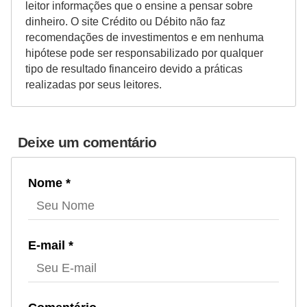
leitor informações que o ensine a pensar sobre
N
dinheiro. O site Crédito ou Débito não faz
e
recomendações de investimentos e em nenhuma
hipótese pode ser responsabilizado por qualquer
g
tipo de resultado financeiro devido a práticas
o
realizadas por seus leitores.
c
i
a
Deixe um comentário
ç
ã
Nome *
o
P
E-mail *
o
u
p