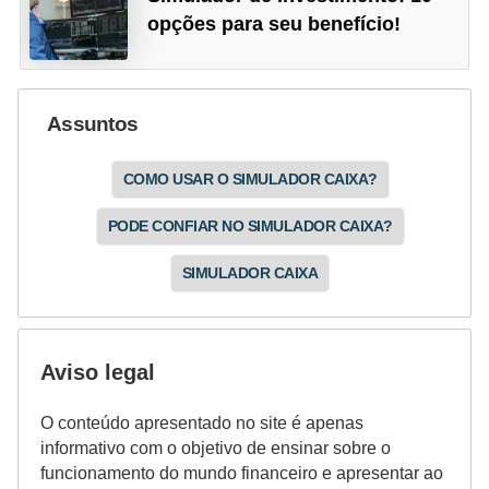
o
opções para seu benefício!
I
m
p
Assuntos
o
s
COMO USAR O SIMULADOR CAIXA?
t
PODE CONFIAR NO SIMULADOR CAIXA?
o
d
SIMULADOR CAIXA
e
r
e
Aviso legal
n
O conteúdo apresentado no site é apenas
d
informativo com o objetivo de ensinar sobre o
a
funcionamento do mundo financeiro e apresentar ao