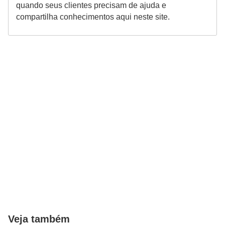
quando seus clientes precisam de ajuda e
i
compartilha conhecimentos aqui neste site.
n
a
n
c
i
a
m
e
n
t
o
s
F
Veja também
o