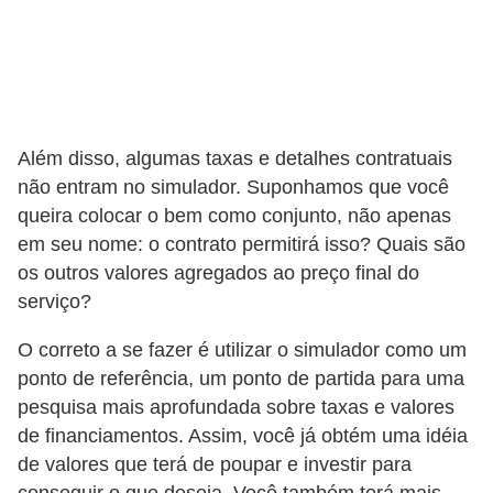
õ
e
s
f
Além disso, algumas taxas e detalhes contratuais
i
não entram no simulador. Suponhamos que você
n
queira colocar o bem como conjunto, não apenas
a
em seu nome: o contrato permitirá isso? Quais são
n
os outros valores agregados ao preço final do
c
serviço?
e
O correto a se fazer é utilizar o simulador como um
i
ponto de referência, um ponto de partida para uma
r
pesquisa mais aprofundada sobre taxas e valores
a
de financiamentos. Assim, você já obtém uma idéia
s
de valores que terá de poupar e investir para
conseguir o que deseja. Você também terá mais