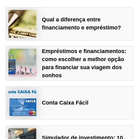
r
m
Qual a diferença entre
a
financiamento e empréstimo?
s
d
Empréstimos e financiamentos:
e
como escolher a melhor opção
p
para financiar sua viagem dos
a
sonhos
g
a
m
Conta Caixa Fácil
e
n
t
Simulador de investimento: 10