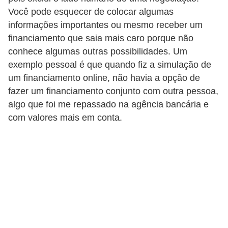
Você pode esquecer de colocar algumas
a
informações importantes ou mesmo receber um
n
financiamento que saia mais caro porque não
c
conhece algumas outras possibilidades. Um
o
exemplo pessoal é que quando fiz a simulação de
s
um financiamento online, não havia a opção de
e
fazer um financiamento conjunto com outra pessoa,
i
algo que foi me repassado na agência bancária e
com valores mais em conta.
n
s
t
i
t
u
i
ç