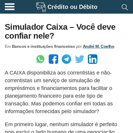
Crédito ou Débito
A
p
Simulador Caixa – Você deve
o
confiar nele?
s
Em
Bancos e instituições financeiras
por
André M. Coelho
e
n
t
A CAIXA disponibiliza aos correntistas e não-
a
correntistas um serviço de simulação de
d
empréstimos e financiamentos para facilitar o
o
planejamento financeiro para este tipo de
r
transação. Mas podemos confiar em todas as
i
informações fornecidas pelo simulador?
a
Em primeiro lugar, nenhum simulador é perfeito
B
pois exclui o lado humano de uma negociação.