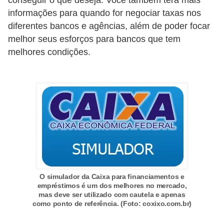
C
informações para quando for negociar taxas nos
â
diferentes bancos e agências, além de poder focar
m
melhor seus esforços para bancos que tem
b
melhores condições.
i
o
C
a
r
t
ã
o
O simulador da Caixa para financiamentos e
empréstimos é um dos melhores no mercado,
d
mas deve ser utilizado com cautela e apenas
e
como ponto de referência. (Foto: coxixo.com.br)
c