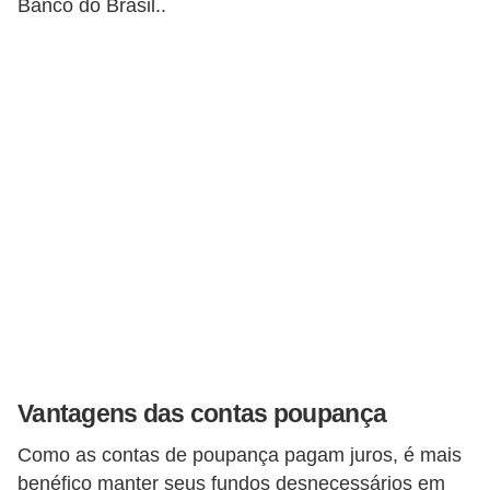
Banco do Brasil..
a
n
c
o
s
e
i
n
s
t
i
t
Vantagens das contas poupança
u
i
Como as contas de poupança pagam juros, é mais
benéfico manter seus fundos desnecessários em
ç