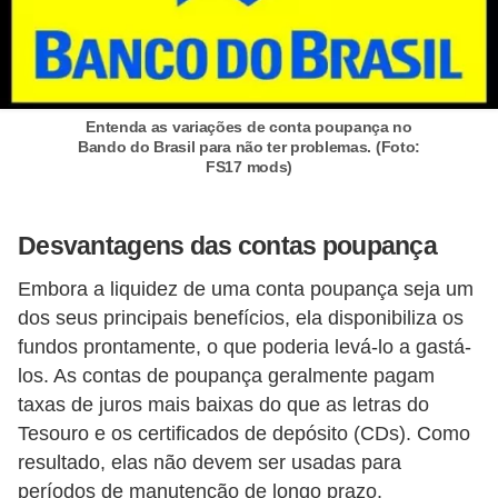
r
é
d
i
Entenda as variações de conta poupança no
Bando do Brasil para não ter problemas. (Foto:
t
FS17 mods)
o
e
Desvantagens das contas poupança
d
é
Embora a liquidez de uma conta poupança seja um
dos seus principais benefícios, ela disponibiliza os
b
fundos prontamente, o que poderia levá-lo a gastá-
i
los. As contas de poupança geralmente pagam
t
taxas de juros mais baixas do que as letras do
o
Tesouro e os certificados de depósito (CDs). Como
resultado, elas não devem ser usadas ​​para
E
períodos de manutenção de longo prazo.