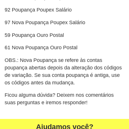
N
92 Poupança Poupex Salário
e
97 Nova Poupança Poupex Salário
g
o
59 Poupança Ouro Postal
c
61 Nova Poupança Ouro Postal
i
a
OBS.: Nova Poupança se refere às contas
ç
poupança abertas depois da alteração dos códigos
de variação. Se sua conta poupança é antiga, use
ã
os códigos antes da mudança.
o
Ficou alguma dúvida? Deixem nos comentários
P
suas perguntas e iremos responder!
o
u
p
Ajudamos você?