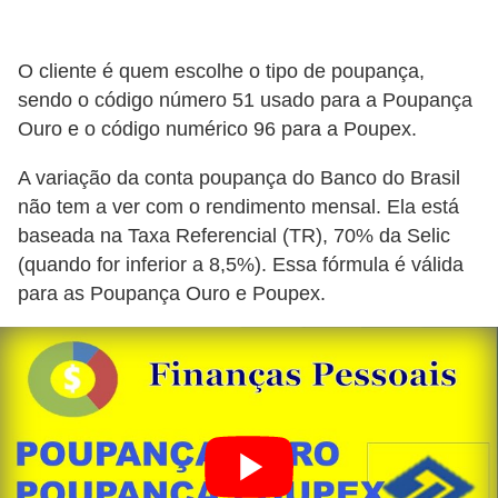
r
m
O cliente é quem escolhe o tipo de poupança,
a
sendo o código número 51 usado para a Poupança
Ouro e o código numérico 96 para a Poupex.
s
d
A variação da conta poupança do Banco do Brasil
e
não tem a ver com o rendimento mensal. Ela está
p
baseada na Taxa Referencial (TR), 70% da Selic
a
(quando for inferior a 8,5%). Essa fórmula é válida
para as Poupança Ouro e Poupex.
g
a
m
e
n
t