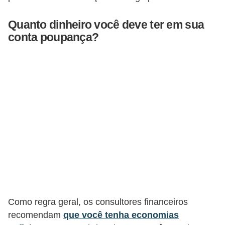
d
u
Quanto dinheiro você deve ter em sua
c
conta poupança?
a
ç
ã
o
f
i
n
a
n
c
e
Como regra geral, os consultores financeiros
i
recomendam
que você tenha economias