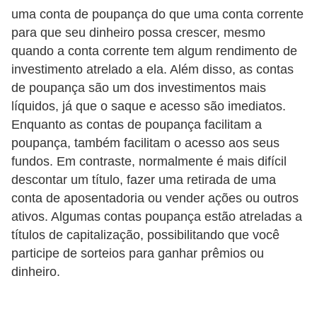
uma conta de poupança do que uma conta corrente
õ
para que seu dinheiro possa crescer, mesmo
e
quando a conta corrente tem algum rendimento de
s
investimento atrelado a ela. Além disso, as contas
f
de poupança são um dos investimentos mais
i
líquidos, já que o saque e acesso são imediatos.
n
Enquanto as contas de poupança facilitam a
poupança, também facilitam o acesso aos seus
a
fundos. Em contraste, normalmente é mais difícil
n
descontar um título, fazer uma retirada de uma
c
conta de aposentadoria ou vender ações ou outros
e
ativos. Algumas contas poupança estão atreladas a
i
títulos de capitalização, possibilitando que você
r
participe de sorteios para ganhar prêmios ou
dinheiro.
a
s