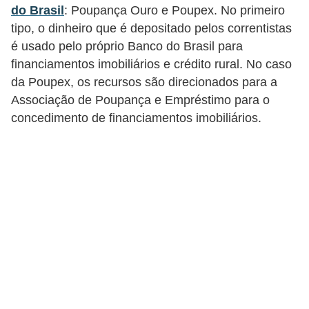
do Brasil
: Poupança Ouro e Poupex. No primeiro
i
tipo, o dinheiro que é depositado pelos correntistas
n
é usado pelo próprio Banco do Brasil para
a
financiamentos imobiliários e crédito rural. No caso
n
da Poupex, os recursos são direcionados para a
c
Associação de Poupança e Empréstimo para o
i
concedimento de financiamentos imobiliários.
a
m
e
n
t
o
s
F
o