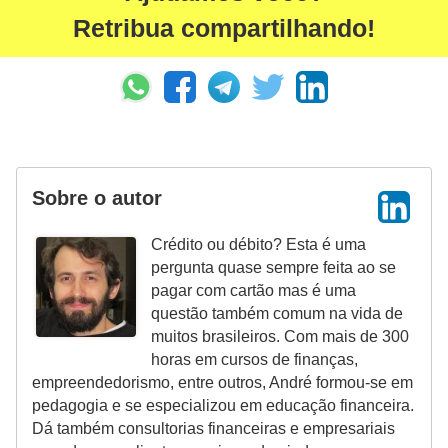
a
Retribua compartilhando!
n
ç
a
P
r
o
Sobre o autor
g
Crédito ou débito? Esta é uma
r
pergunta quase sempre feita ao se
a
pagar com cartão mas é uma
m
questão também comum na vida de
muitos brasileiros. Com mais de 300
a
horas em cursos de finanças,
s
empreendedorismo, entre outros, André formou-se em
d
pedagogia e se especializou em educação financeira.
Dá também consultorias financeiras e empresariais
e