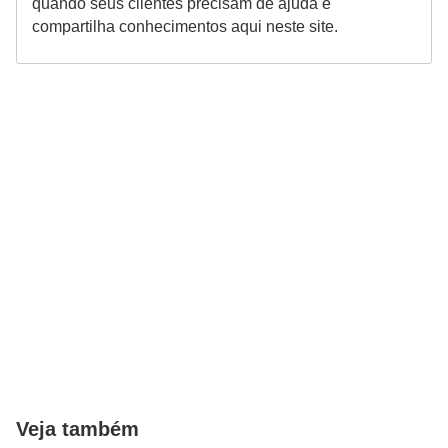
quando seus clientes precisam de ajuda e
r
compartilha conhecimentos aqui neste site.
e
c
o
m
p
e
n
s
a
Veja também