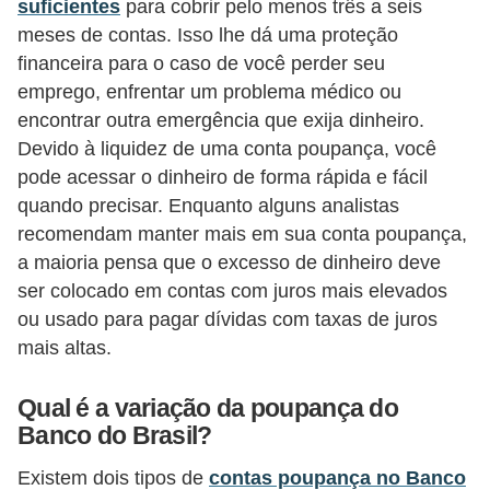
r
suficientes
para cobrir pelo menos três a seis
meses de contas. Isso lhe dá uma proteção
a
financeira para o caso de você perder seu
E
emprego, enfrentar um problema médico ou
m
encontrar outra emergência que exija dinheiro.
p
Devido à liquidez de uma conta poupança, você
pode acessar o dinheiro de forma rápida e fácil
r
quando precisar. Enquanto alguns analistas
é
recomendam manter mais em sua conta poupança,
s
a maioria pensa que o excesso de dinheiro deve
t
ser colocado em contas com juros mais elevados
i
ou usado para pagar dívidas com taxas de juros
m
mais altas.
o
Qual é a variação da poupança do
s
Banco do Brasil?
e
f
Existem dois tipos de
contas poupança no Banco