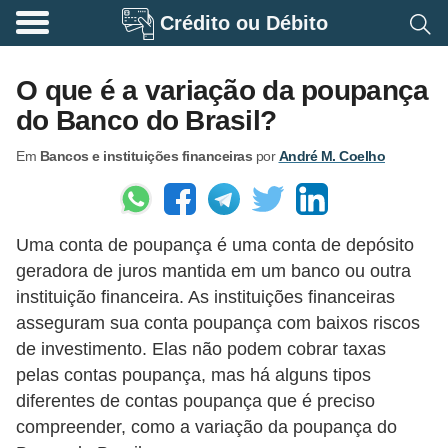
Crédito ou Débito
A
p
O que é a variação da poupança
o
do Banco do Brasil?
s
Em
Bancos e instituições financeiras
por
André M. Coelho
e
n
t
Uma conta de poupança é uma conta de depósito
a
geradora de juros mantida em um banco ou outra
d
instituição financeira. As instituições financeiras
o
asseguram sua conta poupança com baixos riscos
r
de investimento. Elas não podem cobrar taxas
i
pelas contas poupança, mas há alguns tipos
diferentes de contas poupança que é preciso
a
compreender, como a variação da poupança do
B