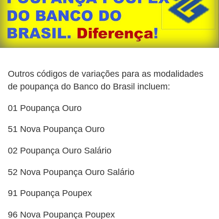
o
I
m
p
o
Outros códigos de variações para as modalidades
s
de poupança do Banco do Brasil incluem:
t
o
01 Poupança Ouro
d
51 Nova Poupança Ouro
e
02 Poupança Ouro Salário
r
e
52 Nova Poupança Ouro Salário
n
91 Poupança Poupex
d
a
96 Nova Poupança Poupex