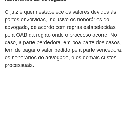
d
u
O juiz é quem estabelece os valores devidos às
c
partes envolvidas, inclusive os honorários do
a
advogado, de acordo com regras estabelecidas
pela OAB da região onde o processo ocorre. No
ç
caso, a parte perdedora, em boa parte dos casos,
ã
tem de pagar o valor pedido pela parte vencedora,
o
os honorários do advogado, e os demais custos
f
processuais..
i
n
a
n
c
e
i