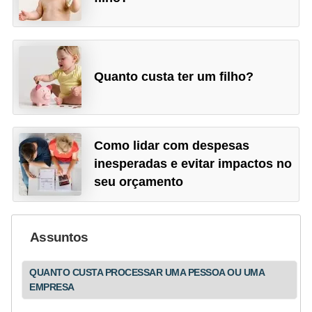
a
n
ç
a
Quanto custa ter um filho?
P
r
o
Como lidar com despesas
g
inesperadas e evitar impactos no
r
seu orçamento
a
m
Assuntos
a
s
QUANTO CUSTA PROCESSAR UMA PESSOA OU UMA
d
EMPRESA
e