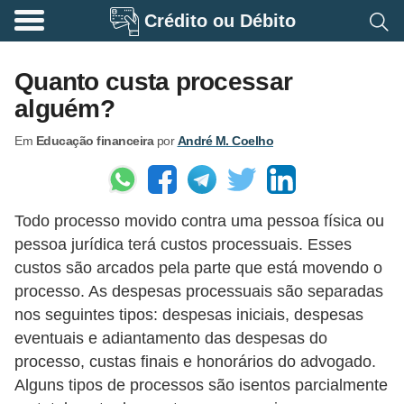
Crédito ou Débito
A
p
Quanto custa processar
o
alguém?
s
Em
Educação financeira
por
André M. Coelho
e
n
t
Todo processo movido contra uma pessoa física ou
a
pessoa jurídica terá custos processuais. Esses
d
custos são arcados pela parte que está movendo o
o
processo. As despesas processuais são separadas
r
nos seguintes tipos: despesas iniciais, despesas
i
eventuais e adiantamento das despesas do
processo, custas finais e honorários do advogado.
a
Alguns tipos de processos são isentos parcialmente
B