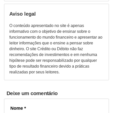
r
e
Aviso legal
c
O conteúdo apresentado no site é apenas
o
informativo com o objetivo de ensinar sobre o
m
funcionamento do mundo financeiro e apresentar ao
p
leitor informações que o ensine a pensar sobre
dinheiro. O site Crédito ou Débito não faz
e
recomendações de investimentos e em nenhuma
n
hipótese pode ser responsabilizado por qualquer
s
tipo de resultado financeiro devido a práticas
a
realizadas por seus leitores.
Deixe um comentário
Nome *