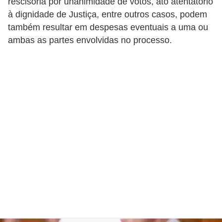
rescisória por unanimidade de votos, ato atentatório
C
à dignidade de Justiça, entre outros casos, podem
â
também resultar em despesas eventuais a uma ou
m
ambas as partes envolvidas no processo.
b
i
o
C
a
r
t
ã
o
d
e
c