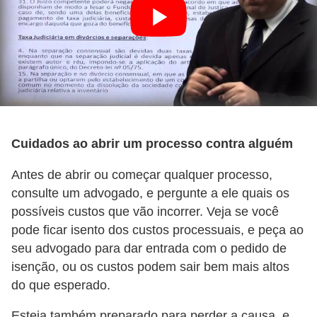
i
n
a
n
c
i
a
Cuidados ao abrir um processo contra alguém
m
Antes de abrir ou começar qualquer processo,
e
consulte um advogado, e pergunte a ele quais os
n
possíveis custos que vão incorrer. Veja se você
t
pode ficar isento dos custos processuais, e peça ao
o
seu advogado para dar entrada com o pedido de
s
isenção, ou os custos podem sair bem mais altos
do que esperado.
F
o
Esteja também preparado para perder a causa, e