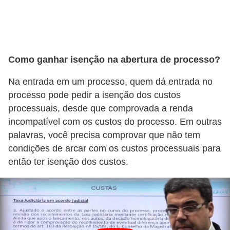
r
a
E
m
Como ganhar isenção na abertura de processo?
p
Na entrada em um processo, quem dá entrada no
r
processo pode pedir a isenção dos custos
é
processuais, desde que comprovada a renda
s
incompatível com os custos do processo. Em outras
t
palavras, você precisa comprovar que não tem
i
condições de arcar com os custos processuais para
m
então ter isenção dos custos.
o
s
e
f