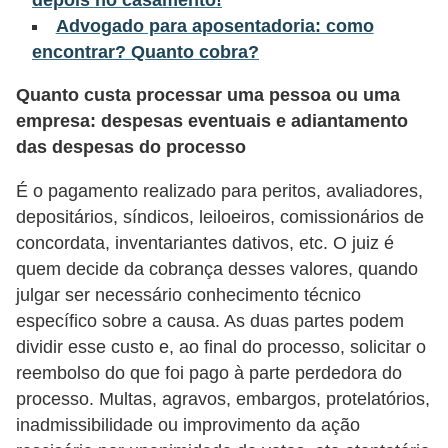
Advogado para aposentadoria: como
õ
encontrar? Quanto cobra?
e
s
Quanto custa processar uma pessoa ou uma
f
empresa: despesas eventuais e adiantamento
i
das despesas do processo
n
É o pagamento realizado para peritos, avaliadores,
a
depositários, síndicos, leiloeiros, comissionários de
n
concordata, inventariantes dativos, etc. O juiz é
c
quem decide da cobrança desses valores, quando
julgar ser necessário conhecimento técnico
e
específico sobre a causa. As duas partes podem
i
dividir esse custo e, ao final do processo, solicitar o
r
reembolso do que foi pago à parte perdedora do
a
processo. Multas, agravos, embargos, protelatórios,
s
inadmissibilidade ou improvimento da ação