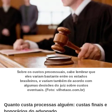
r
é
d
i
t
o
e
d
é
Sobre os custos processuais, cabe lembrar que
b
eles variam bastante entre os estados
i
brasileiros, e variam também de acordo com
algumas decisões do juiz sobre custos
t
eventuais. (Foto: vilhetaco.com.br)
o
Quanto custa processas alguém: custas finais e
E
honorários do advogado