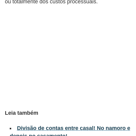
ou totalmente dos custos processuais.
a
n
c
o
s
e
i
n
s
t
i
t
Leia também
u
i
Divisão de contas entre casal! No namoro e
ç
depois no casamento!