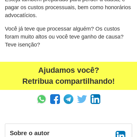
pagar os custos processuais, bem como honorários
r
advocatícios.
m
a
Você já teve que processar alguém? Os custos
s
foram muito altos ou você teve ganho de causa?
Teve isenção?
d
e
p
Ajudamos você?
a
Retribua compartilhando!
g
a
m
e
n
t
Sobre o autor