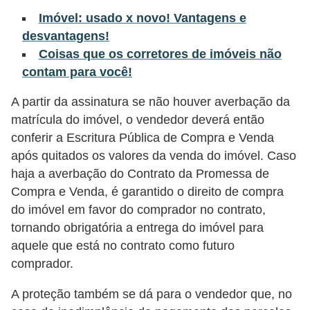
Imóvel: usado x novo! Vantagens e
õ
desvantagens!
e
Coisas que os corretores de imóveis não
s
contam para você!
f
i
A partir da assinatura se não houver averbação da
matrícula do imóvel, o vendedor deverá então
n
conferir a Escritura Pública de Compra e Venda
a
após quitados os valores da venda do imóvel. Caso
n
haja a averbação do Contrato da Promessa de
c
Compra e Venda, é garantido o direito de compra
e
do imóvel em favor do comprador no contrato,
i
tornando obrigatória a entrega do imóvel para
aquele que está no contrato como futuro
r
comprador.
a
s
A proteção também se dá para o vendedor que, no