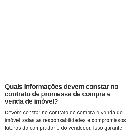
r
a
E
m
p
r
é
s
t
i
Quais informações devem constar no
m
contrato de promessa de compra e
venda de imóvel?
o
s
Devem constar no contrato de compra e venda do
e
imóvel todas as responsabilidades e compromissos
f
futuros do comprador e do vendedor. Isso garante