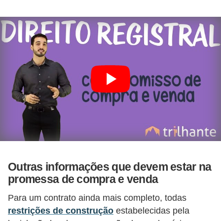
o
I
m
p
o
s
t
o
d
e
r
Outras informações que devem estar na
e
promessa de compra e venda
n
d
Para um contrato ainda mais completo, todas
restrições de construção
estabelecidas pela
a