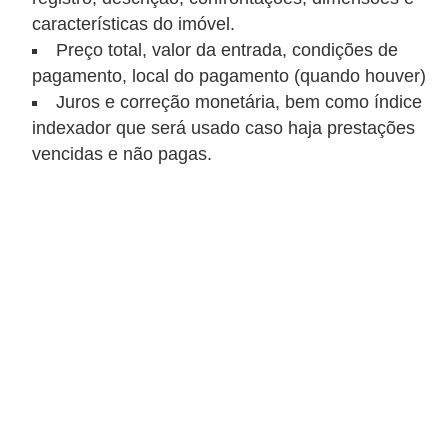
características do imóvel.
r
Preço total, valor da entrada, condições de
m
pagamento, local do pagamento (quando houver)
a
Juros e correção monetária, bem como índice
s
indexador que será usado caso haja prestações
d
vencidas e não pagas.
e
p
a
g
a
m
e
n
t