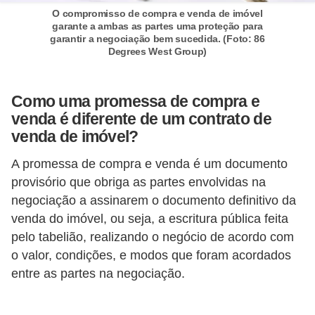
d
O compromisso de compra e venda de imóvel
u
garante a ambas as partes uma proteção para
garantir a negociação bem sucedida. (Foto: 86
c
Degrees West Group)
a
ç
Como uma promessa de compra e
ã
venda é diferente de um contrato de
o
venda de imóvel?
f
A promessa de compra e venda é um documento
i
provisório que obriga as partes envolvidas na
n
negociação a assinarem o documento definitivo da
a
venda do imóvel, ou seja, a escritura pública feita
n
pelo tabelião, realizando o negócio de acordo com
c
o valor, condições, e modos que foram acordados
entre as partes na negociação.
e
i