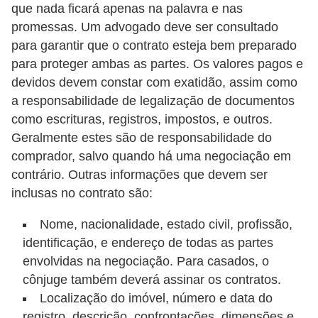
que nada ficará apenas na palavra e nas
i
promessas. Um advogado deve ser consultado
n
para garantir que o contrato esteja bem preparado
a
para proteger ambas as partes. Os valores pagos e
n
devidos devem constar com exatidão, assim como
c
a responsabilidade de legalização de documentos
i
como escrituras, registros, impostos, e outros.
Geralmente estes são de responsabilidade do
a
comprador, salvo quando há uma negociação em
m
contrário. Outras informações que devem ser
e
inclusas no contrato são:
n
t
Nome, nacionalidade, estado civil, profissão,
identificação, e endereço de todas as partes
o
envolvidas na negociação. Para casados, o
s
cônjuge também deverá assinar os contratos.
F
Localização do imóvel, número e data do
o
registro, descrição, confrontações, dimensões e