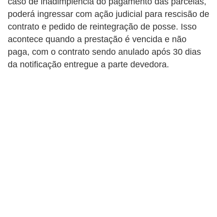
caso de inadimplência do pagamento das parcelas,
C
poderá ingressar com ação judicial para rescisão de
â
contrato e pedido de reintegração de posse. Isso
m
acontece quando a prestação é vencida e não
b
paga, com o contrato sendo anulado após 30 dias
i
da notificação entregue a parte devedora.
o
C
a
r
t
ã
o
d
e
c