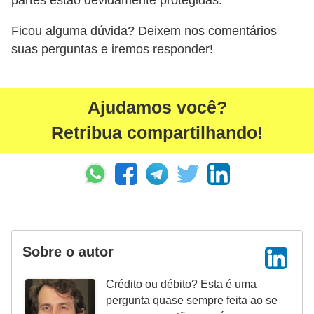
partes estão devidamente protegidas.
a
n
Ficou alguma dúvida? Deixem nos comentários
ç
suas perguntas e iremos responder!
a
P
Ajudamos você?
r
Retribua compartilhando!
o
g
r
a
m
a
Sobre o autor
s
d
Crédito ou débito? Esta é uma
pergunta quase sempre feita ao se
e