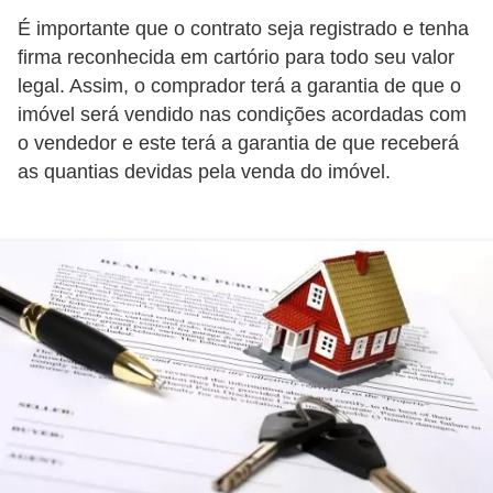
r
É importante que o contrato seja registrado e tenha
é
firma reconhecida em cartório para todo seu valor
legal. Assim, o comprador terá a garantia de que o
d
imóvel será vendido nas condições acordadas com
i
o vendedor e este terá a garantia de que receberá
t
as quantias devidas pela venda do imóvel.
o
e
d
é
b
i
t
o
E