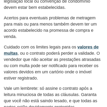
legislação local ou convenção de condomínio
N
devem estar bem estabelecidas.
e
Acertos para eventuais problemas de metragem
g
para mais ou para menos também devem ter um
o
acordo estabelecido na promessa de compra e
c
venda.
i
Cuidado com os limites legais para os
valores de
a
multas
, ou o contrato poderá perder a validade. O
ç
vendedor que não aceitar as prestações atrasadas
ã
ou com multa pode ser notificado para receber os
o
valores devidos em um cartório onde o imóvel
estiver registrado.
P
o
Vale um lembrete: só assine o contrato após a
u
leitura minuciosa de todas as cláusulas. Garanta
p
que você não está saindo lesado, e que todas as