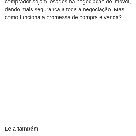
comprador sejam lesados na negociação de imóvel,
a
dando mais segurança à toda a negociação. Mas
n
como funciona a promessa de compra e venda?
c
o
s
e
i
n
s
t
i
t
u
i
Leia também
ç