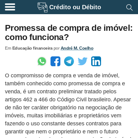
Crédito ou Débito
A
p
Promessa de compra de imóvel:
o
como funciona?
s
Em
Educação financeira
por
André M. Coelho
e
n
t
O compromisso de compra e venda de imóvel,
a
também conhecido como promessa de compra e
d
venda, é um contrato preliminar tratado pelos
o
artigos 462 a 466 do Código Civil brasileiro. Apesar
r
de não ter caráter obrigatório na negociação de
i
imóveis, muitas imobiliárias e proprietários vem
fazendo o uso constante desses contratos para
a
garantir que nem o proprietário e nem o futuro
B