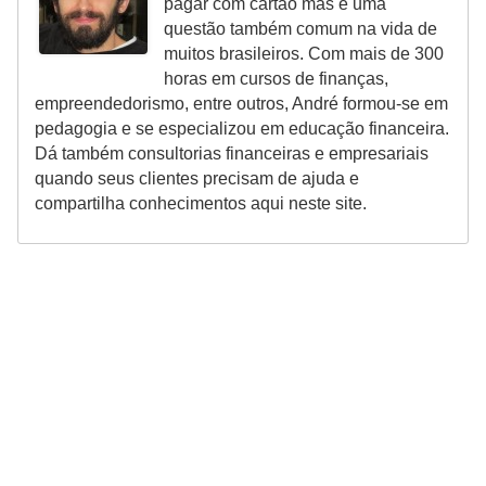
pagar com cartão mas é uma
r
questão também comum na vida de
e
muitos brasileiros. Com mais de 300
horas em cursos de finanças,
c
empreendedorismo, entre outros, André formou-se em
o
pedagogia e se especializou em educação financeira.
m
Dá também consultorias financeiras e empresariais
p
quando seus clientes precisam de ajuda e
compartilha conhecimentos aqui neste site.
e
n
s
a