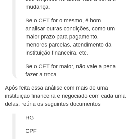
mudança.
õ
e
Se o CET for o mesmo, é bom
s
analisar outras condições, como um
f
maior prazo para pagamento,
menores parcelas, atendimento da
i
instituição financeira, etc.
n
a
Se o CET for maior, não vale a pena
n
fazer a troca.
c
Após feita essa análise com mais de uma
e
instituição financeira e negociado com cada uma
i
delas, reúna os seguintes documentos
r
RG
a
s
CPF