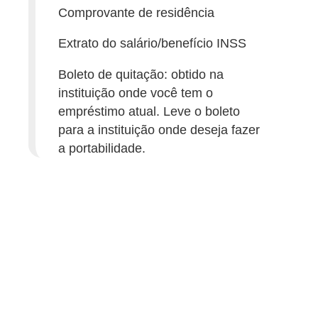
C
Comprovante de residência
â
Extrato do salário/benefício INSS
m
b
Boleto de quitação: obtido na
i
instituição onde você tem o
empréstimo atual. Leve o boleto
o
para a instituição onde deseja fazer
C
a portabilidade.
a
r
t
ã
o
d
e
c