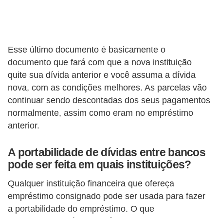
r
é
d
Esse último documento é basicamente o
i
documento que fará com que a nova instituição
t
quite sua dívida anterior e você assuma a dívida
o
nova, com as condições melhores. As parcelas vão
e
continuar sendo descontadas dos seus pagamentos
d
normalmente, assim como eram no empréstimo
anterior.
é
b
A portabilidade de dívidas entre bancos
i
pode ser feita em quais instituições?
t
Qualquer instituição financeira que ofereça
o
empréstimo consignado pode ser usada para fazer
E
a portabilidade do empréstimo. O que