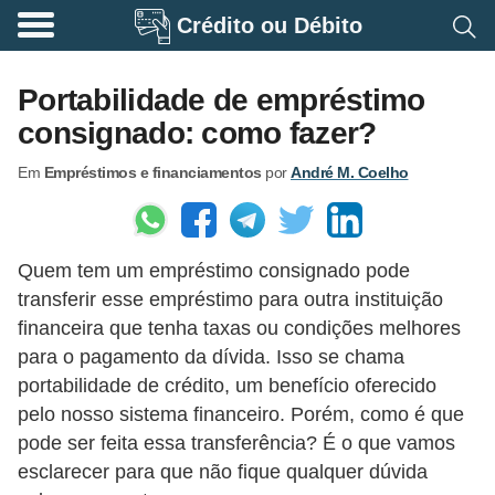
Crédito ou Débito
A
p
Portabilidade de empréstimo
o
consignado: como fazer?
s
Em
Empréstimos e financiamentos
por
André M. Coelho
e
n
t
Quem tem um empréstimo consignado pode
a
transferir esse empréstimo para outra instituição
d
financeira que tenha taxas ou condições melhores
o
para o pagamento da dívida. Isso se chama
r
portabilidade de crédito, um benefício oferecido
i
pelo nosso sistema financeiro. Porém, como é que
pode ser feita essa transferência? É o que vamos
a
esclarecer para que não fique qualquer dúvida
B