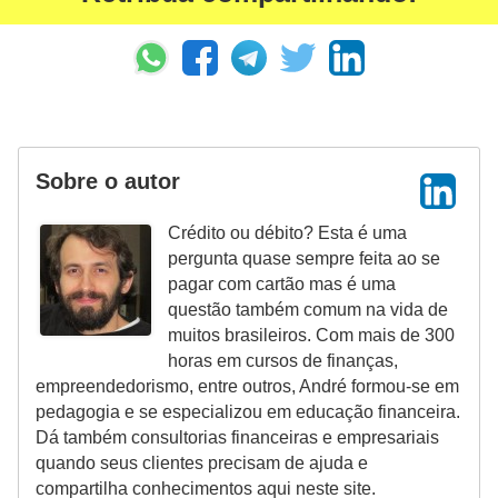
N
e
g
o
c
Sobre o autor
i
a
Crédito ou débito? Esta é uma
ç
pergunta quase sempre feita ao se
pagar com cartão mas é uma
ã
questão também comum na vida de
o
muitos brasileiros. Com mais de 300
horas em cursos de finanças,
P
empreendedorismo, entre outros, André formou-se em
o
pedagogia e se especializou em educação financeira.
u
Dá também consultorias financeiras e empresariais
quando seus clientes precisam de ajuda e
p
compartilha conhecimentos aqui neste site.