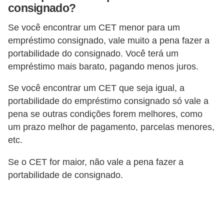
consignado?
r
Se você encontrar um CET menor para um
m
empréstimo consignado, vale muito a pena fazer a
a
portabilidade do consignado. Você terá um
s
empréstimo mais barato, pagando menos juros.
d
Se você encontrar um CET que seja igual, a
e
portabilidade do empréstimo consignado só vale a
p
pena se outras condições forem melhores, como
a
um prazo melhor de pagamento, parcelas menores,
g
etc.
a
Se o CET for maior, não vale a pena fazer a
m
portabilidade de consignado.
e
n
t