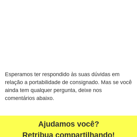
o
I
m
p
o
s
t
o
Esperamos ter respondido às suas dúvidas em
d
relação a portabilidade de consignado. Mas se você
e
ainda tem qualquer pergunta, deixe nos
r
comentários abaixo.
e
n
d
Ajudamos você?
a
Retribua compartilhando!