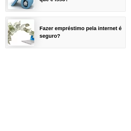
r
e
c
Fazer empréstimo pela internet é
o
seguro?
m
p
e
n
s
a