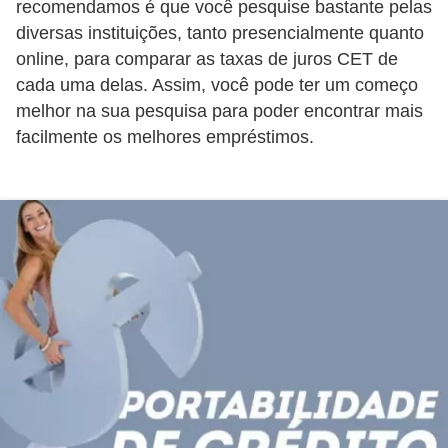
d
recomendamos é que você pesquise bastante pelas
u
diversas instituições, tanto presencialmente quanto
online, para comparar as taxas de juros CET de
c
cada uma delas. Assim, você pode ter um começo
a
melhor na sua pesquisa para poder encontrar mais
ç
facilmente os melhores empréstimos.
ã
o
f
i
n
a
n
c
e
i