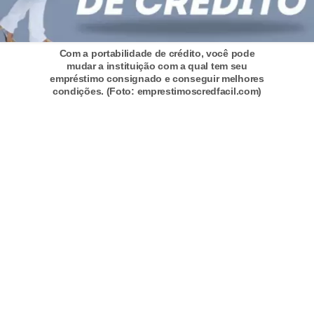
r
a
E
Com a portabilidade de crédito, você pode
mudar a instituição com a qual tem seu
m
empréstimo consignado e conseguir melhores
condições. (Foto: emprestimoscredfacil.com)
p
r
é
s
t
i
m
o
s
e
f