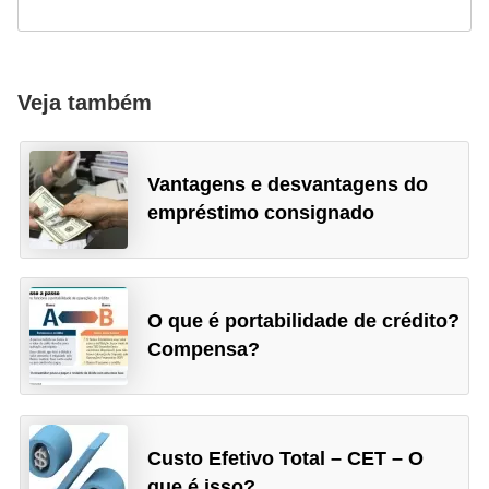
a
n
ç
Veja também
a
P
r
Vantagens e desvantagens do
o
empréstimo consignado
g
r
a
O que é portabilidade de crédito?
m
Compensa?
a
s
d
Custo Efetivo Total – CET – O
e
que é isso?