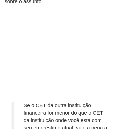
sobre o assunto.
a
n
c
o
s
e
i
n
s
t
i
t
Se o CET da outra instituição
u
financeira for menor do que o CET
i
da instituição onde você está com
ç
seu empréstimo atual, vale a pena a