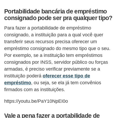
i
Portabilidade bancária de empréstimo
n
consignado pode ser pra qualquer tipo?
a
n
Para fazer a portabilidade de empréstimo
consignado, a instituição para a qual você quer
c
transferir seus recursos precisa oferecer um
i
empréstimo consignado do mesmo tipo que o seu.
a
Por exemplo, se a instituição tem empréstimos
m
consignados por INSS, servidor público ou forças
e
armadas, é preciso verificar previamente se a
n
instituição poderá
oferecer esse tipo de
empréstimo
, ou seja, se ela já tem convênios
t
firmados com as instituições.
o
s
https://youtu.be/PaY10NpEI0o
F
Vale a pena fazer a portabilidade de
o