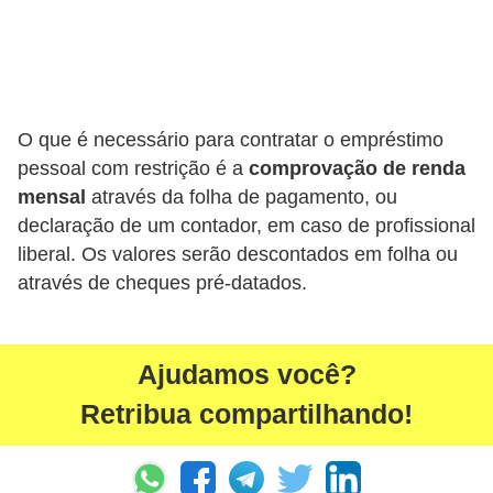
r
é
d
i
O que é necessário para contratar o empréstimo
t
pessoal com restrição é a
comprovação de renda
o
mensal
através da folha de pagamento, ou
e
declaração de um contador, em caso de profissional
d
liberal. Os valores serão descontados em folha ou
através de cheques pré-datados.
é
b
i
Ajudamos você?
t
Retribua compartilhando!
o
E