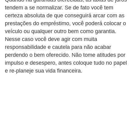
C
tendem a se normalizar. Se de fato você tem
â
certeza absoluta de que conseguirá arcar com as
m
prestações do empréstimo, você poderá colocar o
b
veículo ou qualquer outro bem como garantia.
i
Nesse caso você deve agir com muita
responsabilidade e cautela para não acabar
o
perdendo o bem oferecido. Não tome atitudes por
C
impulso e desespero, antes coloque tudo no papel
a
e re-planeje sua vida financeira.
r
t
ã
o
d
e
c