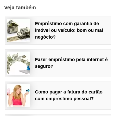
r
Veja também
a
E
Empréstimo com garantia de
m
imóvel ou veículo: bom ou mal
p
negócio?
r
é
s
Fazer empréstimo pela internet é
t
seguro?
i
m
o
Como pagar a fatura do cartão
s
com empréstimo pessoal?
e
f