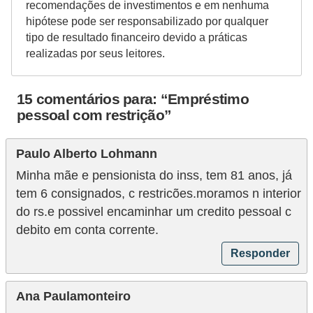
o
recomendações de investimentos e em nenhuma
hipótese pode ser responsabilizado por qualquer
I
tipo de resultado financeiro devido a práticas
m
realizadas por seus leitores.
p
o
15 comentários para: “Empréstimo
s
pessoal com restrição”
t
Paulo Alberto Lohmann
o
d
Minha mãe e pensionista do inss, tem 81 anos, já
tem 6 consignados, c restricões.moramos n interior
e
do rs.e possivel encaminhar um credito pessoal c
r
debito em conta corrente.
e
Responder
n
d
Ana Paulamonteiro
a