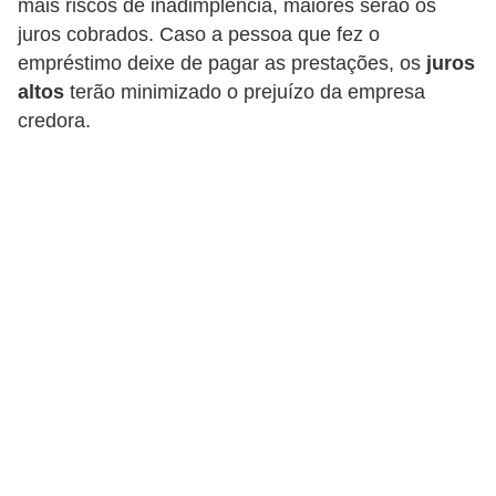
mais riscos de inadimplência, maiores serão os
a
juros cobrados. Caso a pessoa que fez o
n
empréstimo deixe de pagar as prestações, os
juros
altos
terão minimizado o prejuízo da empresa
c
credora.
o
s
e
i
n
s
t
i
t
u
i
ç