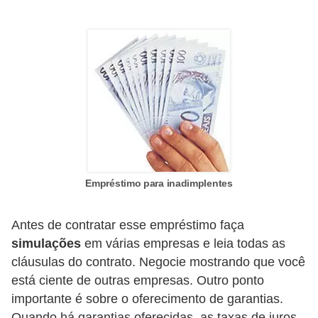
õ
e
s
f
i
n
a
n
Empréstimo para inadimplentes
c
e
Antes de contratar esse empréstimo faça
i
simulações
em várias empresas e leia todas as
r
cláusulas do contrato. Negocie mostrando que você
a
está ciente de outras empresas. Outro ponto
s
importante é sobre o oferecimento de garantias.
Quando há garantias oferecidas, as taxas de juros