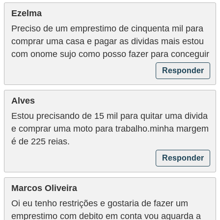
r
Ezelma
e
Preciso de um emprestimo de cinquenta mil para
c
comprar uma casa e pagar as dividas mais estou
o
com onome sujo como posso fazer para conceguir
m
Responder
p
e
Alves
n
Estou precisando de 15 mil para quitar uma divida
s
e comprar uma moto para trabalho.minha margem
a
é de 225 reias.
Responder
Marcos Oliveira
Oi eu tenho restrições e gostaria de fazer um
emprestimo com debito em conta vou aguarda a