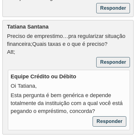
a
Responder
n
ç
Tatiana Santana
a
Preciso de emprestimo…pra regularizar situação
P
financeira;Quais taxas e o que é preciso?
r
Att;
o
Responder
g
Equipe Crédito ou Débito
r
Oi Tatiana,
a
Esta pergunta é bem genérica e depende
m
totalmente da instituição com a qual você está
a
pegando o empréstimo, concorda?
s
Responder
d
e