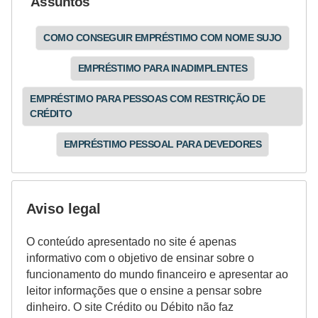
Assuntos
r
COMO CONSEGUIR EMPRÉSTIMO COM NOME SUJO
m
a
EMPRÉSTIMO PARA INADIMPLENTES
s
EMPRÉSTIMO PARA PESSOAS COM RESTRIÇÃO DE
d
CRÉDITO
e
EMPRÉSTIMO PESSOAL PARA DEVEDORES
p
a
g
Aviso legal
a
m
O conteúdo apresentado no site é apenas
e
informativo com o objetivo de ensinar sobre o
n
funcionamento do mundo financeiro e apresentar ao
leitor informações que o ensine a pensar sobre
t
dinheiro. O site Crédito ou Débito não faz