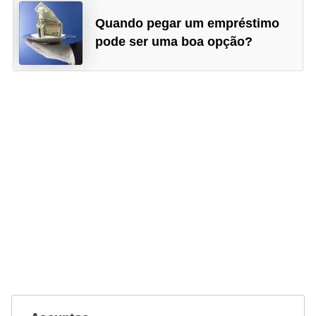
i
Quando pegar um empréstimo
n
pode ser uma boa opção?
a
n
c
i
a
m
e
n
t
o
s
F
o