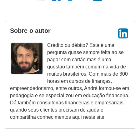
d
u
c
a
Sobre o autor
ç
Crédito ou débito? Esta é uma
ã
pergunta quase sempre feita ao se
o
pagar com cartão mas é uma
f
questão também comum na vida de
muitos brasileiros. Com mais de 300
i
horas em cursos de finanças,
n
empreendedorismo, entre outros, André formou-se em
a
pedagogia e se especializou em educação financeira.
Dá também consultorias financeiras e empresariais
n
quando seus clientes precisam de ajuda e
c
compartilha conhecimentos aqui neste site.
e
i