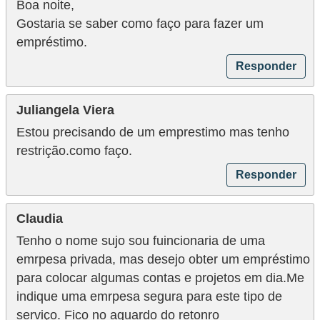
Boa noite,
N
Gostaria se saber como faço para fazer um
e
empréstimo.
g
Responder
o
c
Juliangela Viera
i
Estou precisando de um emprestimo mas tenho
a
restrição.como faço.
ç
Responder
ã
o
Claudia
P
Tenho o nome sujo sou fuincionaria de uma
o
emrpesa privada, mas desejo obter um empréstimo
para colocar algumas contas e projetos em dia.Me
u
indique uma emrpesa segura para este tipo de
p
serviço. Fico no aguardo do retonro