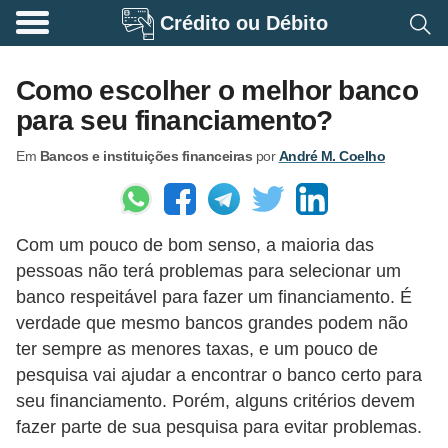
Crédito ou Débito
A
p
Como escolher o melhor banco
o
para seu financiamento?
s
Em
Bancos e instituições financeiras
por
André M. Coelho
e
n
t
Com um pouco de bom senso, a maioria das
a
pessoas não terá problemas para selecionar um
d
banco respeitável para fazer um financiamento. É
o
verdade que mesmo bancos grandes podem não
r
ter sempre as menores taxas, e um pouco de
i
pesquisa vai ajudar a encontrar o banco certo para
seu financiamento. Porém, alguns critérios devem
a
fazer parte de sua pesquisa para evitar problemas.
B