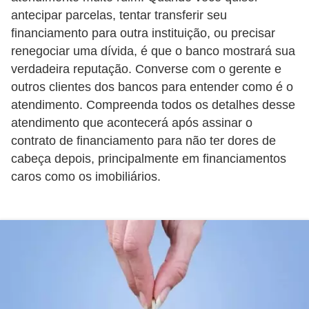
antecipar parcelas, tentar transferir seu
õ
financiamento para outra instituição, ou precisar
e
renegociar uma dívida, é que o banco mostrará sua
s
verdadeira reputação. Converse com o gerente e
f
outros clientes dos bancos para entender como é o
i
atendimento. Compreenda todos os detalhes desse
n
atendimento que acontecerá após assinar o
contrato de financiamento para não ter dores de
a
cabeça depois, principalmente em financiamentos
n
caros como os imobiliários.
c
e
i
r
a
s