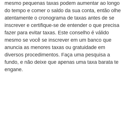
mesmo pequenas taxas podem aumentar ao longo
r
do tempo e comer o saldo da sua conta, então olhe
m
atentamente o cronograma de taxas antes de se
a
inscrever e certifique-se de entender o que precisa
fazer para evitar taxas. Este conselho é válido
s
mesmo se você se inscrever em um banco que
d
anuncia as menores taxas ou gratuidade em
e
diversos procedimentos. Faça uma pesquisa a
p
fundo, e não deixe que apenas uma taxa barata te
a
engane.
g
a
m
e
n
t