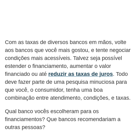
o
I
m
p
o
Com as taxas de diversos bancos em mãos, volte
s
aos bancos que você mais gostou, e tente negociar
t
condições mais acessíveis. Talvez seja possível
estender o financiamento, aumentar o valor
o
financiado ou até
reduzir as taxas de juros
. Todo
d
deve fazer parte de uma pesquisa minuciosa para
e
que você, o consumidor, tenha uma boa
r
combinação entre atendimento, condições, e taxas.
e
Qual banco vocês escolheram para os
n
financiamentos? Que bancos recomendariam a
d
outras pessoas?
a