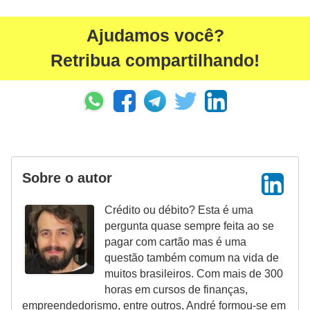
N
Ajudamos você?
e
g
Retribua compartilhando!
o
c
i
a
ç
Sobre o autor
ã
o
Crédito ou débito? Esta é uma
pergunta quase sempre feita ao se
P
pagar com cartão mas é uma
o
questão também comum na vida de
u
muitos brasileiros. Com mais de 300
horas em cursos de finanças,
p
empreendedorismo, entre outros, André formou-se em