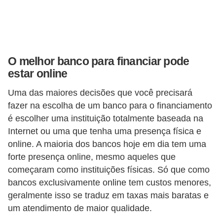
r
é
d
i
O melhor banco para financiar pode
t
estar online
o
Uma das maiores decisões que você precisará
e
fazer na escolha de um banco para o financiamento
d
é escolher uma instituição totalmente baseada na
é
Internet ou uma que tenha uma presença física e
b
online. A maioria dos bancos hoje em dia tem uma
forte presença online, mesmo aqueles que
i
começaram como instituições físicas. Só que como
t
bancos exclusivamente online tem custos menores,
o
geralmente isso se traduz em taxas mais baratas e
E
um atendimento de maior qualidade.