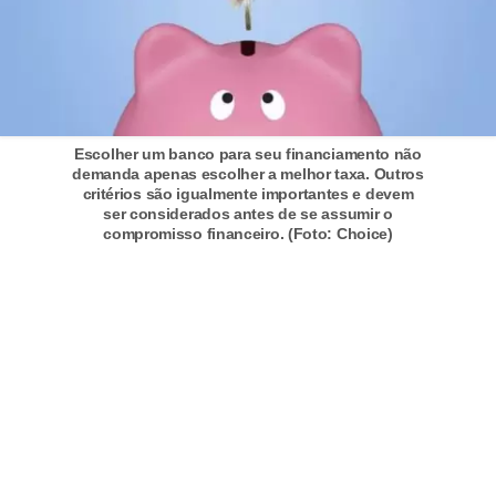
C
â
m
b
i
Escolher um banco para seu financiamento não
o
demanda apenas escolher a melhor taxa. Outros
critérios são igualmente importantes e devem
ser considerados antes de se assumir o
C
compromisso financeiro. (Foto: Choice)
a
r
t
ã
o
d
e
c