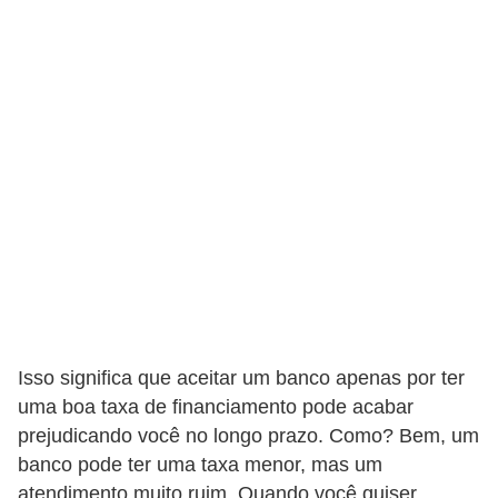
a
n
c
o
s
e
i
n
s
t
i
Isso significa que aceitar um banco apenas por ter
t
uma boa taxa de financiamento pode acabar
u
prejudicando você no longo prazo. Como? Bem, um
i
banco pode ter uma taxa menor, mas um
ç
atendimento muito ruim. Quando você quiser