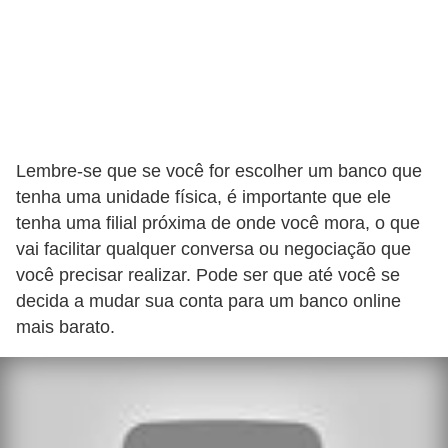
r
a
E
m
p
r
Lembre-se que se você for escolher um banco que
é
tenha uma unidade física, é importante que ele
tenha uma filial próxima de onde você mora, o que
s
vai facilitar qualquer conversa ou negociação que
t
você precisar realizar. Pode ser que até você se
i
decida a mudar sua conta para um banco online
m
mais barato.
o
s
e
f