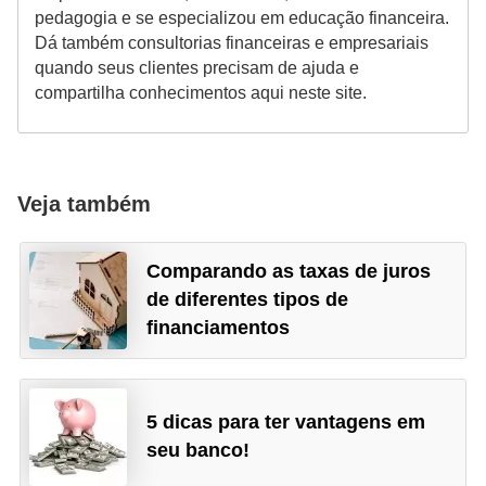
a
pedagogia e se especializou em educação financeira.
n
Dá também consultorias financeiras e empresariais
ç
quando seus clientes precisam de ajuda e
compartilha conhecimentos aqui neste site.
a
P
r
Veja também
o
g
Comparando as taxas de juros
r
de diferentes tipos de
a
financiamentos
m
a
s
5 dicas para ter vantagens em
d
seu banco!
e