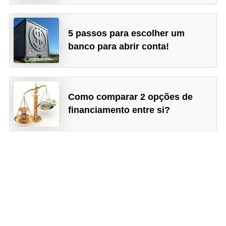
r
e
5 passos para escolher um
c
banco para abrir conta!
o
m
p
Como comparar 2 opções de
e
financiamento entre si?
n
s
a