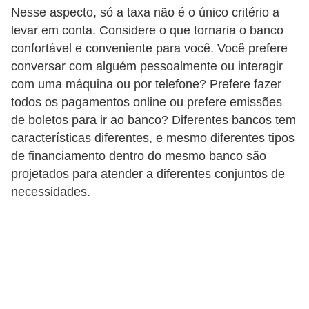
d
Nesse aspecto, só a taxa não é o único critério a
u
levar em conta. Considere o que tornaria o banco
c
confortável e conveniente para você. Você prefere
a
conversar com alguém pessoalmente ou interagir
com uma máquina ou por telefone? Prefere fazer
ç
todos os pagamentos online ou prefere emissões
ã
de boletos para ir ao banco? Diferentes bancos tem
o
características diferentes, e mesmo diferentes tipos
f
de financiamento dentro do mesmo banco são
i
projetados para atender a diferentes conjuntos de
n
necessidades.
a
n
c
e
i