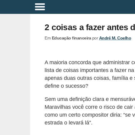
A
p
2 coisas a fazer antes 
o
Em
Educação financeira
por
André M. Coelho
s
e
n
A maioria concorda que administrar c
t
lista de coisas importantes a fazer n
a
apenas duas outras coisas, família 
d
define o sucesso?
o
Sem uma definição clara e mensuráve
r
Maravilhas você corre o risco de cai
i
como um certo compositor diria: “se 
a
estrada o levará lá”.
B