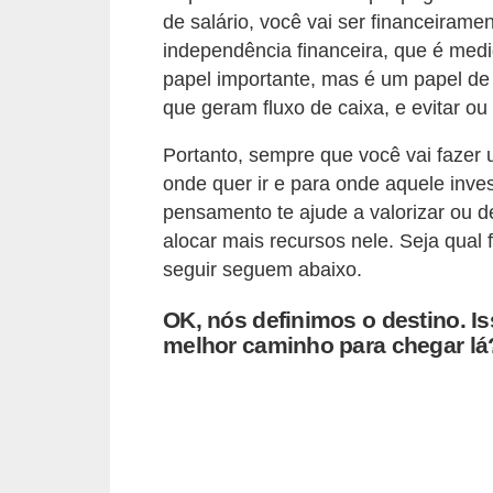
de salário, você vai ser financeirame
õ
independência financeira, que é med
e
papel importante, mas é um papel de 
s
que geram fluxo de caixa, e evitar o
f
Portanto, sempre que você vai fazer 
i
onde quer ir e para onde aquele inves
n
pensamento te ajude a valorizar ou de
a
alocar mais recursos nele. Seja qual
n
seguir seguem abaixo.
c
OK, nós definimos o destino. Is
e
melhor caminho para chegar lá
i
r
a
s