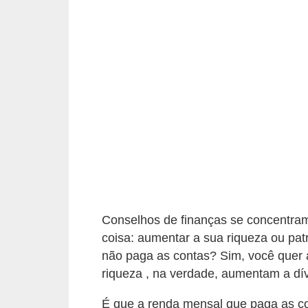
a
n
c
o
s
e
i
n
s
t
Conselhos de finanças se concentr
i
coisa: aumentar a sua riqueza ou pat
t
não paga as contas? Sim, você quer 
u
riqueza , na verdade, aumentam a dí
i
É que a renda mensal que paga as con
ç