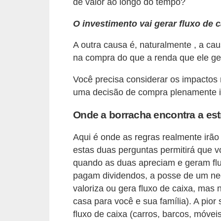
de valor ao longo do tempo?
r
O investimento vai gerar fluxo de 
é
d
A outra causa é, naturalmente , a cau
i
na compra do que a renda que ele g
t
Você precisa considerar os impactos 
o
uma decisão de compra plenamente 
e
d
Onde a borracha encontra a es
é
Aqui é onde as regras realmente irão
b
estas duas perguntas permitirá que v
i
quando as duas apreciam e geram flu
t
pagam dividendos, a posse de um neg
o
valoriza ou gera fluxo de caixa, mas 
casa para você e sua família). A pio
E
fluxo de caixa (carros, barcos, móveis