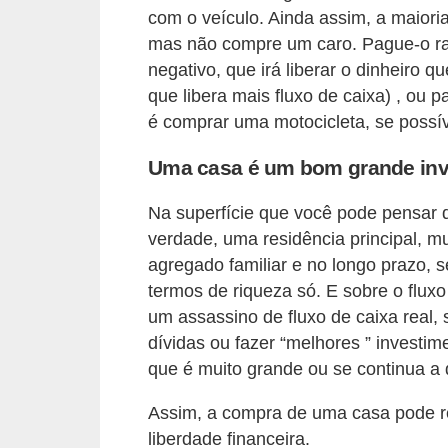
i
com o veículo. Ainda assim, a maioria
mas não compre um caro. Pague-o rap
n
negativo, que irá liberar o dinheiro 
a
que libera mais fluxo de caixa) , ou 
n
é comprar uma motocicleta, se possív
c
i
Uma casa é um bom grande inv
a
Na superfície que você pode pensar
m
verdade, uma residência principal, m
e
agregado familiar e no longo prazo, s
n
termos de riqueza só. E sobre o flux
t
um assassino de fluxo de caixa real,
dívidas ou fazer “melhores ” invest
o
que é muito grande ou se continua a 
s
Assim, a compra de uma casa pode re
F
liberdade financeira.
o