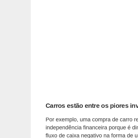
r
a
E
m
p
r
é
s
t
i
m
Carros estão entre os piores 
o
s
Por exemplo, uma compra de carro re
e
independência financeira porque é di
f
fluxo de caixa negativo na forma d