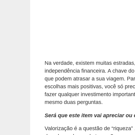
C
â
m
b
i
o
C
Na verdade, existem muitas estradas,
a
independência financeira. A chave do
r
que podem atrasar a sua viagem. Para
escolhas mais positivas, você só prec
t
fazer qualquer investimento importan
ã
mesmo duas perguntas.
o
d
Será que este item vai apreciar ou
e
Valorização é a questão de “riqueza”
c