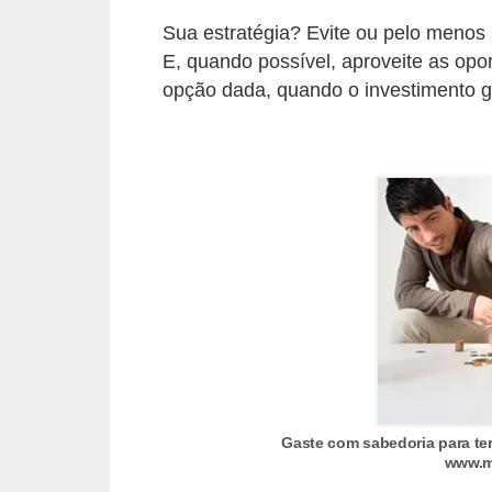
d
Sua estratégia? Evite ou pelo menos 
u
E, quando possível, aproveite as opor
c
opção dada, quando o investimento ger
a
ç
ã
o
f
i
n
a
n
c
e
Gaste com sabedoria para ter
i
www.m