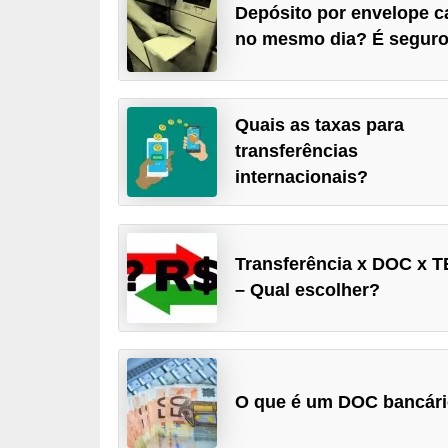
Depósito por envelope c
a
no mesmo dia? É segur
n
c
o
Quais as taxas para
s
transferências
e
internacionais?
i
n
s
Transferência x DOC x 
– Qual escolher?
t
i
t
u
O que é um DOC bancár
i
ç