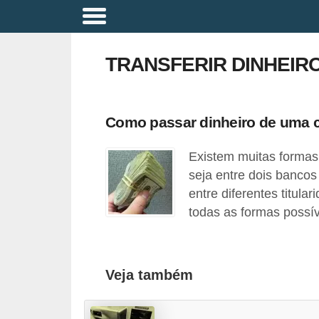
A
p
TRANSFERIR DINHEIR
o
s
e
Como passar dinheiro de uma c
n
Existem muitas formas 
t
seja entre dois bancos
a
entre diferentes titular
d
todas as formas possív
o
r
i
Veja também
a
B