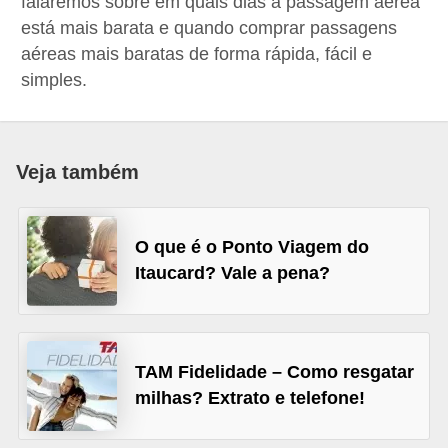
falaremos sobre em quais dias a passagem aérea
a
está mais barata e quando comprar passagens
n
aéreas mais baratas de forma rápida, fácil e
simples.
c
o
s
Veja também
e
i
n
O que é o Ponto Viagem do
s
Itaucard? Vale a pena?
t
i
t
TAM Fidelidade – Como resgatar
u
milhas? Extrato e telefone!
i
ç