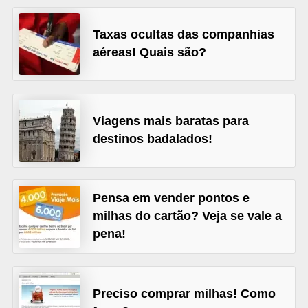
õ
Taxas ocultas das companhias
e
aéreas! Quais são?
s
f
i
Viagens mais baratas para
n
destinos badalados!
a
n
c
Pensa em vender pontos e
e
milhas do cartão? Veja se vale a
i
pena!
r
a
s
Preciso comprar milhas! Como