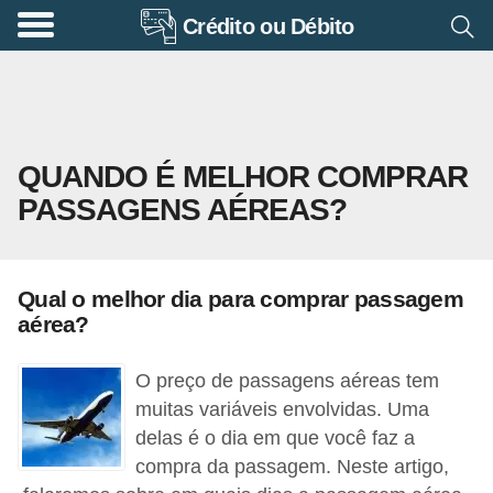
Crédito ou Débito
A
p
o
s
QUANDO É MELHOR COMPRAR
e
PASSAGENS AÉREAS?
n
t
a
Qual o melhor dia para comprar passagem
d
aérea?
o
r
O preço de passagens aéreas tem
i
muitas variáveis envolvidas. Uma
delas é o dia em que você faz a
a
compra da passagem. Neste artigo,
B