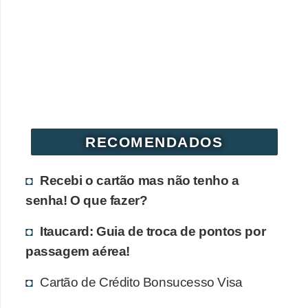
r
é
d
i
t
o
e
RECOMENDADOS
d
é
Recebi o cartão mas não tenho a
b
senha! O que fazer?
i
Itaucard: Guia de troca de pontos por
t
passagem aérea!
o
Cartão de Crédito Bonsucesso Visa
E