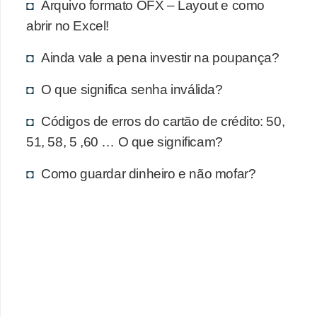
d
Arquivo formato OFX – Layout e como
u
abrir no Excel!
c
Ainda vale a pena investir na poupança?
a
ç
O que significa senha inválida?
ã
Códigos de erros do cartão de crédito: 50,
o
51, 58, 5 ,60 … O que significam?
f
i
Como guardar dinheiro e não mofar?
n
a
n
c
e
i