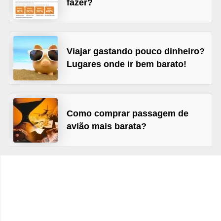
fazer?
C
â
m
b
Viajar gastando pouco dinheiro?
i
Lugares onde ir bem barato!
o
C
a
Como comprar passagem de
avião mais barata?
r
t
ã
o
d
e
c