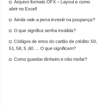
d
Arquivo formato OFX – Layout e como
u
abrir no Excel!
c
Ainda vale a pena investir na poupança?
a
ç
O que significa senha inválida?
ã
Códigos de erros do cartão de crédito: 50,
o
51, 58, 5 ,60 … O que significam?
f
i
Como guardar dinheiro e não mofar?
n
a
n
c
e
i