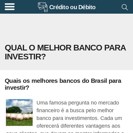
Crédito ou Débito
A
p
o
s
QUAL O MELHOR BANCO PARA
e
INVESTIR?
n
t
a
Quais os melhores bancos do Brasil para
d
investir?
o
r
Uma famosa pergunta no mercado
i
financeiro é a busca pelo melhor
banco para investimentos. Cada um
a
oferecerá diferentes vantagens aos
B