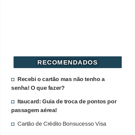
r
é
d
i
t
o
e
RECOMENDADOS
d
é
Recebi o cartão mas não tenho a
b
senha! O que fazer?
i
Itaucard: Guia de troca de pontos por
t
passagem aérea!
o
Cartão de Crédito Bonsucesso Visa
E