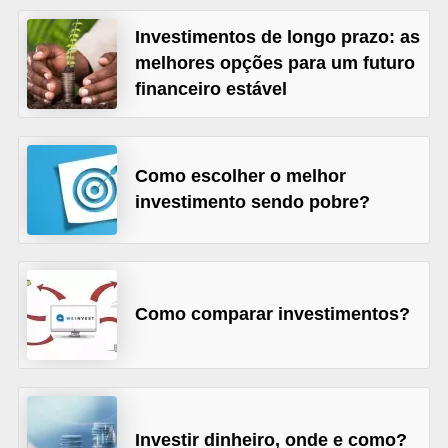
õ
Investimentos de longo prazo: as
e
melhores opções para um futuro
s
financeiro estável
f
i
Como escolher o melhor
n
investimento sendo pobre?
a
n
c
e
Como comparar investimentos?
i
r
a
s
Investir dinheiro, onde e como?