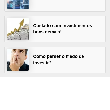
C
â
m
b
Cuidado com investimentos
i
bons demais!
o
C
a
Como perder o medo de
investir?
r
t
ã
o
d
e
c