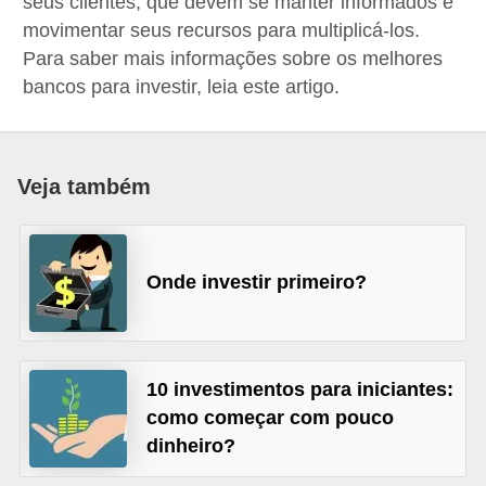
seus clientes, que devem se manter informados e
a
movimentar seus recursos para multiplicá-los.
n
Para saber mais informações sobre os melhores
bancos para investir, leia este artigo.
c
o
s
Veja também
e
i
n
Onde investir primeiro?
s
t
i
t
10 investimentos para iniciantes:
u
como começar com pouco
dinheiro?
i
ç