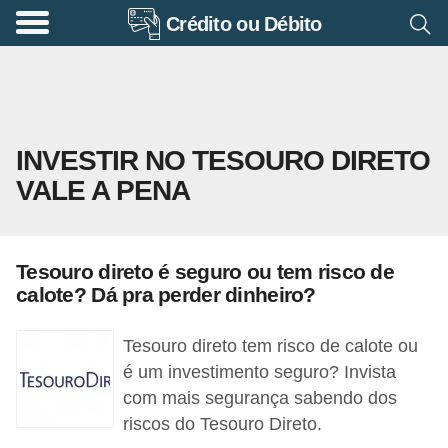
Crédito ou Débito
A
p
o
s
INVESTIR NO TESOURO DIRETO
e
VALE A PENA
n
t
a
Tesouro direto é seguro ou tem risco de
d
calote? Dá pra perder dinheiro?
o
r
Tesouro direto tem risco de calote ou
i
é um investimento seguro? Invista
com mais segurança sabendo dos
a
riscos do Tesouro Direto.
B