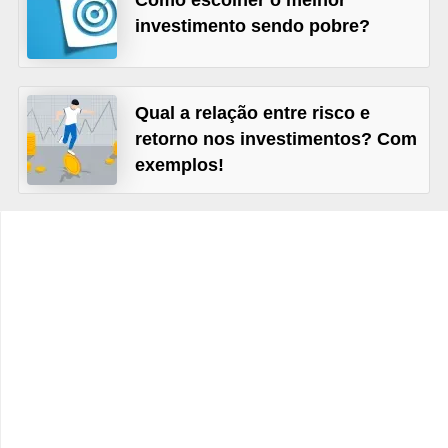
Como escolher o melhor
C
investimento sendo pobre?
â
m
b
Qual a relação entre risco e
i
retorno nos investimentos? Com
o
exemplos!
C
a
r
t
ã
o
d
e
c