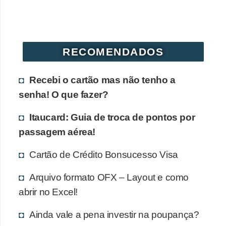
r
é
d
RECOMENDADOS
i
t
Recebi o cartão mas não tenho a
o
senha! O que fazer?
e
d
Itaucard: Guia de troca de pontos por
é
passagem aérea!
b
Cartão de Crédito Bonsucesso Visa
i
t
Arquivo formato OFX – Layout e como
abrir no Excel!
o
E
Ainda vale a pena investir na poupança?