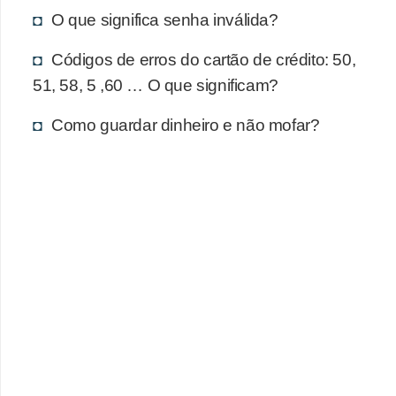
d
O que significa senha inválida?
u
c
Códigos de erros do cartão de crédito: 50,
a
51, 58, 5 ,60 … O que significam?
ç
Como guardar dinheiro e não mofar?
ã
o
f
i
n
a
n
c
e
i