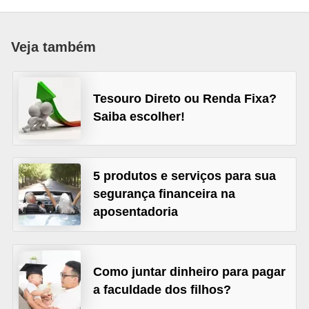
a
n
Veja também
c
o
Tesouro Direto ou Renda Fixa?
s
Saiba escolher!
e
i
n
5 produtos e serviços para sua
s
segurança financeira na
t
aposentadoria
i
t
u
Como juntar dinheiro para pagar
i
a faculdade dos filhos?
ç