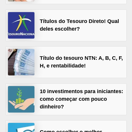
õ
e
Títulos do Tesouro Direto! Qual
s
deles escolher?
f
i
n
Título do tesouro NTN: A, B, C, F,
a
H, e rentabilidade!
n
c
e
10 investimentos para iniciantes:
i
como começar com pouco
r
dinheiro?
a
s