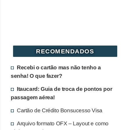
r
é
d
i
t
o
RECOMENDADOS
e
d
Recebi o cartão mas não tenho a
é
senha! O que fazer?
b
Itaucard: Guia de troca de pontos por
i
passagem aérea!
t
Cartão de Crédito Bonsucesso Visa
o
E
Arquivo formato OFX – Layout e como