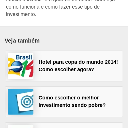
a
como funciona e como fazer esse tipo de
investimento.
n
c
o
Veja também
s
e
i
Hotel para copa do mundo 2014!
n
Como escolher agora?
s
t
i
Como escolher o melhor
t
investimento sendo pobre?
u
i
ç