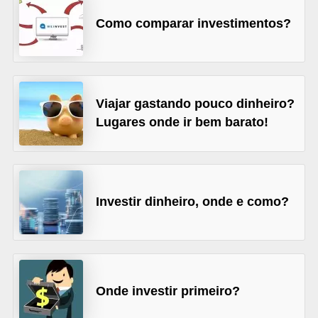
õ
Como comparar investimentos?
e
s
f
Viajar gastando pouco dinheiro?
i
Lugares onde ir bem barato!
n
a
n
c
Investir dinheiro, onde e como?
e
i
r
a
Onde investir primeiro?
s