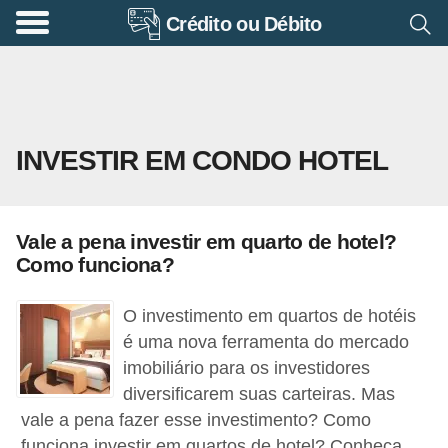
Crédito ou Débito
A
p
o
s
INVESTIR EM CONDO HOTEL
e
n
t
Vale a pena investir em quarto de hotel?
a
Como funciona?
d
o
O investimento em quartos de hotéis
r
é uma nova ferramenta do mercado
imobiliário para os investidores
i
diversificarem suas carteiras. Mas
a
vale a pena fazer esse investimento? Como
B
funciona investir em quartos de hotel? Conheça