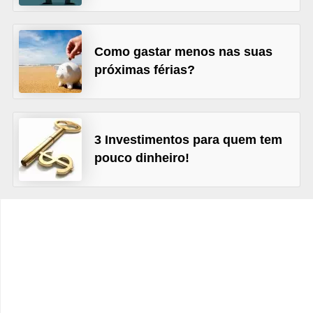
C
â
m
Como gastar menos nas suas
b
próximas férias?
i
o
C
3 Investimentos para quem tem
pouco dinheiro!
a
r
t
ã
o
d
e
c