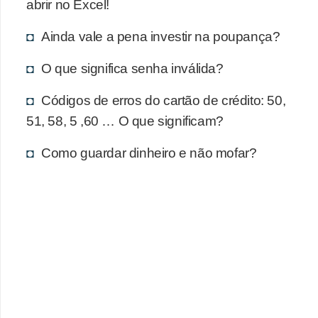
d
abrir no Excel!
u
Ainda vale a pena investir na poupança?
c
a
O que significa senha inválida?
ç
Códigos de erros do cartão de crédito: 50,
ã
51, 58, 5 ,60 … O que significam?
o
f
Como guardar dinheiro e não mofar?
i
n
a
n
c
e
i