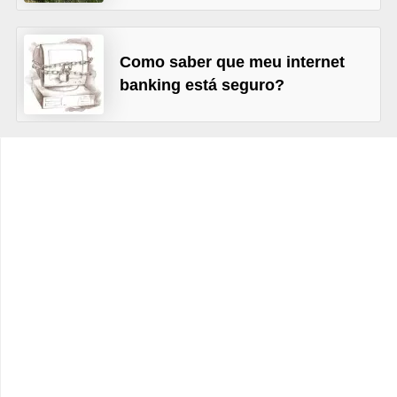
C
â
m
Como saber que meu internet
banking está seguro?
b
i
o
C
a
r
t
ã
o
d
e
c