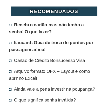
r
RECOMENDADOS
é
d
Recebi o cartão mas não tenho a
i
senha! O que fazer?
t
o
Itaucard: Guia de troca de pontos por
e
passagem aérea!
d
Cartão de Crédito Bonsucesso Visa
é
b
Arquivo formato OFX – Layout e como
i
abrir no Excel!
t
Ainda vale a pena investir na poupança?
o
O que significa senha inválida?
E