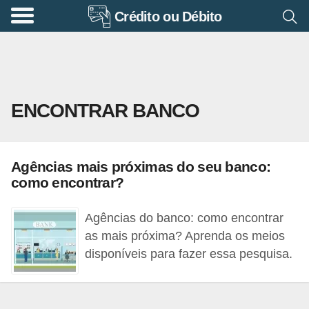
Crédito ou Débito
A
p
o
s
ENCONTRAR BANCO
e
n
t
Agências mais próximas do seu banco:
a
como encontrar?
d
o
Agências do banco: como encontrar
r
as mais próxima? Aprenda os meios
disponíveis para fazer essa pesquisa.
i
a
B