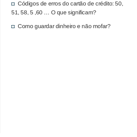
d
Códigos de erros do cartão de crédito: 50,
u
51, 58, 5 ,60 … O que significam?
c
Como guardar dinheiro e não mofar?
a
ç
ã
o
f
i
n
a
n
c
e
i