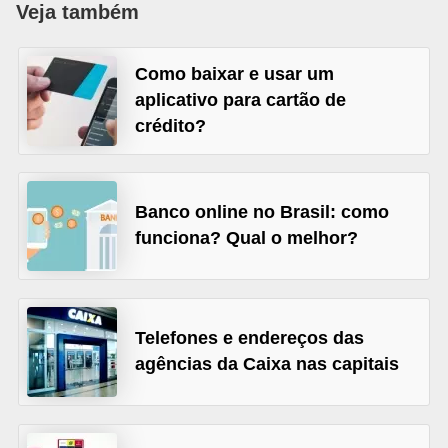
Veja também
a
n
Como baixar e usar um
c
aplicativo para cartão de
o
crédito?
s
e
i
Banco online no Brasil: como
n
funciona? Qual o melhor?
s
t
i
Telefones e endereços das
t
agências da Caixa nas capitais
u
i
ç