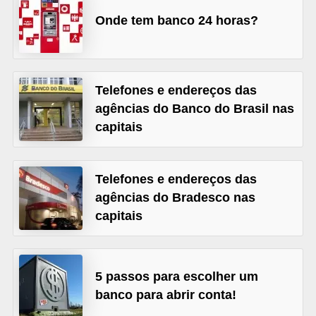
õ
Onde tem banco 24 horas?
e
s
f
Telefones e endereços das
i
agências do Banco do Brasil nas
n
capitais
a
n
Telefones e endereços das
c
agências do Bradesco nas
e
capitais
i
r
a
5 passos para escolher um
s
banco para abrir conta!